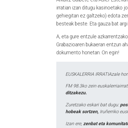
irratian izan ditugu kasinoetako 
gehiegitan ez galtzeko) edota zer
besteak beste. Eta gauza bat argi 
A, eta gure entzule azkarrentzako
Grabazioaren bukaeran entzun ahal
dokumento honetan. On egin!
EUSKALERRIA IRRATIAzale hori
FM 98.3ko zein euskalerriairr
ditzakezu.
Zuretzako eskari bat dugu:
pos
hobeak sortzen,
Iruñerriko eus
Izan ere,
zenbat eta komunitat