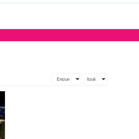
Entzun
Itzuli