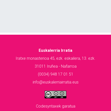
Euskalerria Irratia
Iratxe monasterioa 45, ezk. eskailera, 13. ezk.
31011 Iruñea - Nafarroa
(0034) 948 17 01 51
info@euskalerriairratia.eus
Codesyntaxek garatua