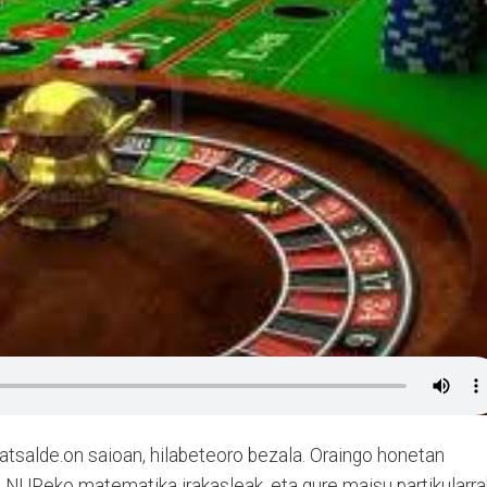
atsalde.on saioan, hilabeteoro bezala. Oraingo honetan
n NUPeko matematika irakasleak, eta gure maisu partikularra