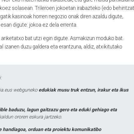
jokoez solasean. Trileroen jokoetan irabazteko (edo behintza
gatik kasinoak horren negozio onak diren azaldu digute,
esan digute: jokoa ez dela errenta.
 ariketatxo bat utzi egin digute. Asmakizun moduko bat.
 izanen duzu galdera eta erantzuna, aldiz, atxikitutako
:
atia.eus webguneko
edukiak musu truk entzun, irakur eta ikus
ible baduzu, lagun gaitzazu gero eta eduki gehiago eta
kaldun ororen eskura jartzeko.
e handiagoa, orduan eta proiektu komunikatibo