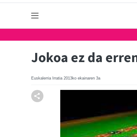
Jokoa ez da erre
Euskalerria Irratia
2013ko ekainaren 3a