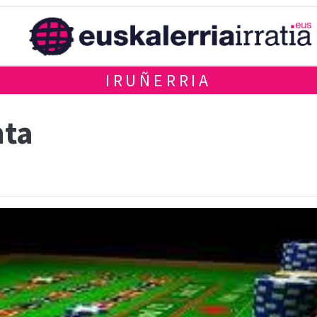
IRUÑERRIA
nta