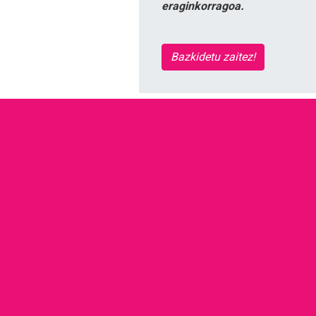
eraginkorragoa.
Bazkidetu zaitez!