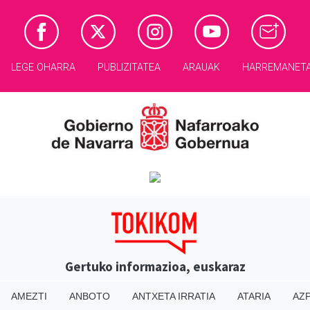
LEGE OHARRA
PUBLIZITATEA
ARAUAK
HARREMANET
Gertuko informazioa, euskaraz
AMEZTI
ANBOTO
ANTXETA IRRATIA
ATARIA
AZP