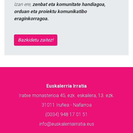
Izan ere,
zenbat eta komunitate handiagoa,
orduan eta proiektu komunikatibo
eraginkorragoa.
Bazkidetu zaitez!
Euskalerria Irratia
Iratxe monasterioa 45, ezk. eskailera, 13. ezk.
31011 Iruñea - Nafarroa
(0034) 948 17 01 51
info@euskalerriairratia.eus