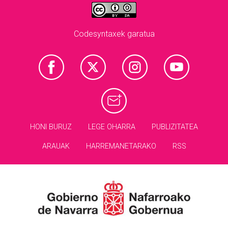
Codesyntaxek garatua
HONI BURUZ
LEGE OHARRA
PUBLIZITATEA
ARAUAK
HARREMANETARAKO
RSS