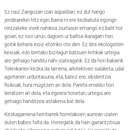
Ez naiz Zangozan izan aspaldian, ez dut hango
jendearekin hitz egin, baina ni ere kezkatuta egongo
nintzateke inork nahikoa ziurtasun emango ez balit hor
goian, ez oso urrun, dagoen ur baltsa ikaragarri hori
goitik behera inoiz etorriko ote den. Ez dira ekologisten
kexuak, edo bertako bizilagun batzuen kritikak urtegia
are gehiago handitu nahi izateagatik. Ez da hori bakarrik.
Teknikarien kezka da larriena, arkitektoen salaketa, udal
agintarien urduritasuna, eta, batez ere, ebidentzia
fisikoak, hura mugitzen ari dela. Pareta erraldoi hori
lerratzen ari dela, eta egoera honetan, urtegia are
gehiago handitzea astakeria bat dela.
Kezkagarriena herritarrek horrelakoen aurrean izaten
duten babes falta da. Horregatik da hain garrantzitsua