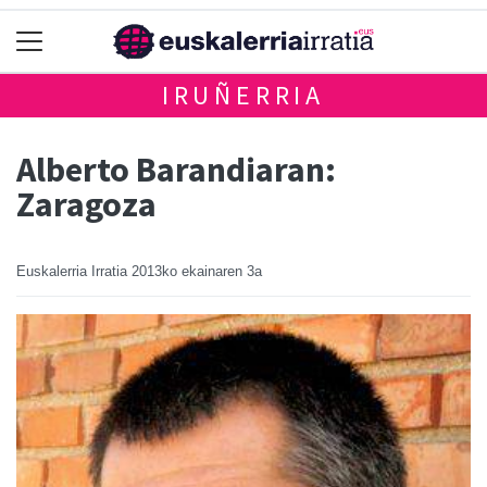
IRUÑERRIA
Alberto Barandiaran:
Zaragoza
Euskalerria Irratia
2013ko ekainaren 3a