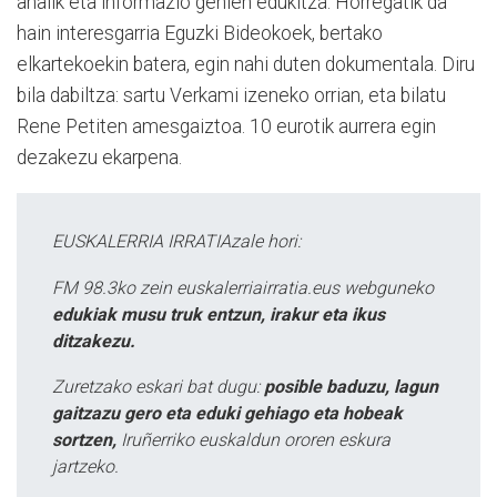
ahalik eta informazio gehien edukitza. Horregatik da
hain interesgarria Eguzki Bideokoek, bertako
elkartekoekin batera, egin nahi duten dokumentala. Diru
bila dabiltza: sartu Verkami izeneko orrian, eta bilatu
Rene Petiten amesgaiztoa. 10 eurotik aurrera egin
dezakezu ekarpena.
EUSKALERRIA IRRATIAzale hori:
FM 98.3ko zein euskalerriairratia.eus webguneko
edukiak musu truk entzun, irakur eta ikus
ditzakezu.
Zuretzako eskari bat dugu:
posible baduzu, lagun
gaitzazu gero eta eduki gehiago eta hobeak
sortzen,
Iruñerriko euskaldun ororen eskura
jartzeko.