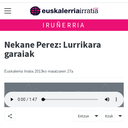
IRUÑERRIA
Nekane Perez: Lurrikara
garaiak
Euskalerria Irratia
2013ko maiatzaren 27a
Entzun
Itzuli