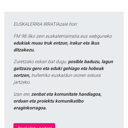
EUSKALERRIA IRRATIAzale hori:
FM 98.3ko zein euskalerriairratia.eus webguneko
edukiak musu truk entzun, irakur eta ikus
ditzakezu.
Zuretzako eskari bat dugu:
posible baduzu, lagun
gaitzazu gero eta eduki gehiago eta hobeak
sortzen,
Iruñerriko euskaldun ororen eskura
jartzeko.
Izan ere,
zenbat eta komunitate handiagoa,
orduan eta proiektu komunikatibo
eraginkorragoa.