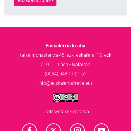
Bazkidetu zaitez!
Euskalerria Irratia
Iratxe monasterioa 45, ezk. eskailera, 13. ezk.
31011 Iruñea - Nafarroa
(0034) 948 17 01 51
info@euskalerriairratia.eus
Codesyntaxek garatua