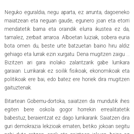
Neguko eguraldia, negu aparta, ez arrunta, dagoeneko
maiatzean eta neguan gaude, egunero joan eta etorri
mendatetik barna eta oraindik elurra ikustea ez da,
tamalez, zerbait arraroa. Alboetan luiziak, sobera euria
bota omen du, beste urte batzuetan baino hiru aldiz
gehiago eta lurrak ezin xurgatu. Dena mugitzen zaigu …
Bizitzen ari gara inolako zalantzarik gabe lurrikara
garaian. Lurrikarak ez soilik fisikoak, ekonomikoak eta
politikoak ere bai, edo batez ere horiek dira mugitzen
gaituztenak.
Bitartean Gobernu-dortoka, saiatzen da mundutik ihes
egiten bere oskola gogor horrekin errealitatetik
babestuz, beraientzat ez dago lurrikararik. Saiatzen dira
guri demokrazia lekzioak ematen, betiko jokoan segitu