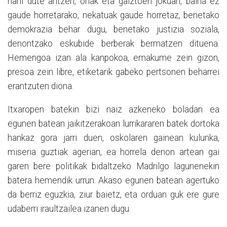
nahi dute aritzen, onak eta gaiztoen jokuan, baina ez
gaude horretarako, nekatuak gaude horretaz, benetako
demokrazia behar dugu, benetako justizia soziala,
denontzako eskubide berberak bermatzen dituena.
Hemengoa izan ala kanpokoa, emakume zein gizon,
presoa zein libre, etiketarik gabeko pertsonen beharrei
erantzuten diona.
Itxaropen batekin bizi naiz azkeneko boladan ea
egunen batean jaikitzerakoan lurrikararen batek dortoka
hankaz gora jarri duen, oskolaren gainean kulunka,
miseria guztiak agerian, ea horrela denon artean gai
garen bere politikak bidaltzeko Madrilgo lagunenekin
batera hemendik urrun. Akaso egunen batean agertuko
da berriz eguzkia, ziur baietz, eta orduan guk ere gure
udaberri iraultzailea izanen dugu.