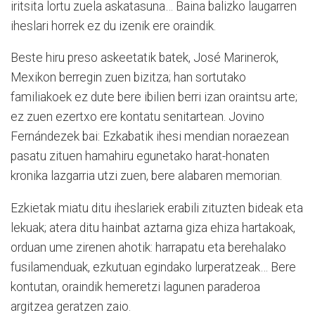
iritsita lortu zuela askatasuna… Baina balizko laugarren
iheslari horrek ez du izenik ere oraindik.
Beste hiru preso askeetatik batek, José Marinerok,
Mexikon berregin zuen bizitza; han sortutako
familiakoek ez dute bere ibilien berri izan oraintsu arte;
ez zuen ezertxo ere kontatu senitartean. Jovino
Fernándezek bai: Ezkabatik ihesi mendian noraezean
pasatu zituen hamahiru egunetako harat-honaten
kronika lazgarria utzi zuen, bere alabaren memorian.
Ezkietak miatu ditu iheslariek erabili zituzten bideak eta
lekuak; atera ditu hainbat aztarna giza ehiza hartakoak,
orduan ume zirenen ahotik: harrapatu eta berehalako
fusilamenduak, ezkutuan egindako lurperatzeak… Bere
kontutan, oraindik hemeretzi lagunen paraderoa
argitzea geratzen zaio.