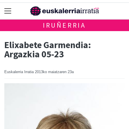
IRUÑERRIA
Elixabete Garmendia:
Argazkia 05-23
Euskalerria Irratia
2013ko maiatzaren 23a