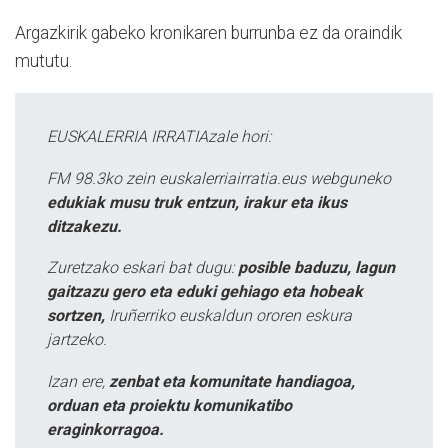
Argazkirik gabeko kronikaren burrunba ez da oraindik
mututu.
EUSKALERRIA IRRATIAzale hori:
FM 98.3ko zein euskalerriairratia.eus webguneko
edukiak musu truk entzun, irakur eta ikus
ditzakezu.
Zuretzako eskari bat dugu:
posible baduzu, lagun
gaitzazu gero eta eduki gehiago eta hobeak
sortzen,
Iruñerriko euskaldun ororen eskura
jartzeko.
Izan ere,
zenbat eta komunitate handiagoa,
orduan eta proiektu komunikatibo
eraginkorragoa.