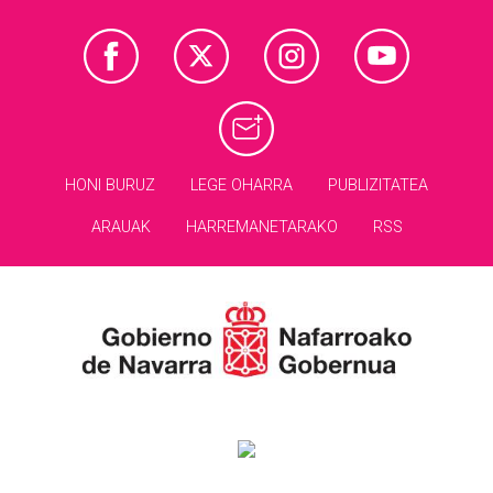
HONI BURUZ
LEGE OHARRA
PUBLIZITATEA
ARAUAK
HARREMANETARAKO
RSS