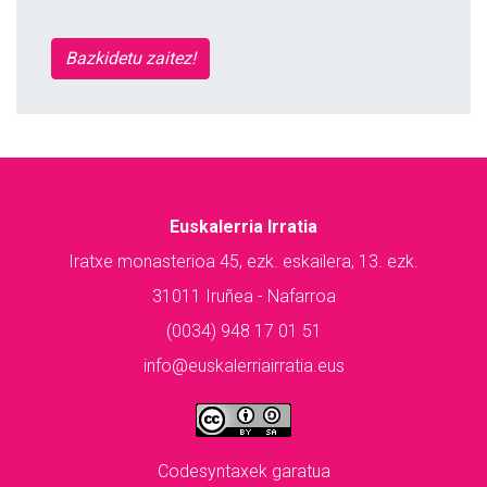
Bazkidetu zaitez!
Euskalerria Irratia
Iratxe monasterioa 45, ezk. eskailera, 13. ezk.
31011 Iruñea - Nafarroa
(0034) 948 17 01 51
info@euskalerriairratia.eus
Codesyntaxek garatua