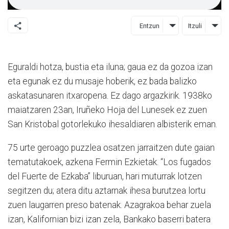
Entzun
Itzuli
Eguraldi hotza, bustia eta iluna; gaua ez da gozoa izan
eta egunak ez du musaje hoberik, ez bada balizko
askatasunaren itxaropena. Ez dago argazkirik. 1938ko
maiatzaren 23an, Iruñeko Hoja del Lunesek ez zuen
San Kristobal gotorlekuko ihesaldiaren albisterik eman.
75 urte geroago puzzlea osatzen jarraitzen dute gaian
tematutakoek, azkena Fermin Ezkietak. “Los fugados
del Fuerte de Ezkaba” liburuan, hari muturrak lotzen
segitzen du; atera ditu aztarnak ihesa burutzea lortu
zuen laugarren preso batenak. Azagrakoa behar zuela
izan, Kalifornian bizi izan zela, Bankako baserri batera