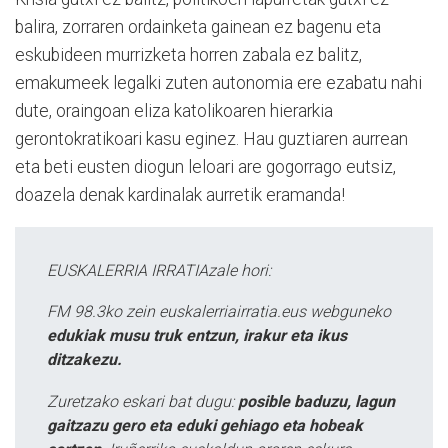
balira, zorraren ordainketa gainean ez bagenu eta
eskubideen murrizketa horren zabala ez balitz,
emakumeek legalki zuten autonomia ere ezabatu nahi
dute, oraingoan eliza katolikoaren hierarkia
gerontokratikoari kasu eginez. Hau guztiaren aurrean
eta beti eusten diogun leloari are gogorrago eutsiz,
doazela denak kardinalak aurretik eramanda!
EUSKALERRIA IRRATIAzale hori:
FM 98.3ko zein euskalerriairratia.eus webguneko
edukiak musu truk entzun, irakur eta ikus
ditzakezu.
Zuretzako eskari bat dugu:
posible baduzu, lagun
gaitzazu gero eta eduki gehiago eta hobeak