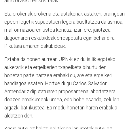
arrazoi askoren sustraiak.
Eta erokeriak erokeria eta astakeriak astakeri, oraingoan
epeen legetik supuestuen legera bueltatzea da asmoa,
malformazioaren ustea kenduz, izan ere, jaiotzea
dagoenaren eskubideak errespetatu egin behar dira.
Pikutara amaren eskubideak.
Eztabaida honen aurrean UPN-k ez du isilik egoteko
aukerarik eta ergelkerien txapelketa bihurtu den
honetan parte hartzea erabaki du, are eta ergelkeri
handiagoa esaten. Hortxe dugu Carlos Salvador
Armendariz diputatuaren proposamena: abortatzera
doazen emakumeak umea, edo hobe esanda, zelulen
argazki bat ikustea. Ea modu honetan haren erabakia
aldatzen den.
Krisia gutxi ez balitz, politikoen lapurretak gutxi ez