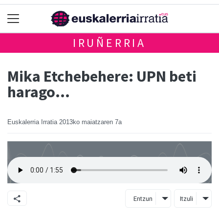
IRUÑERRIA
Mika Etchebehere: UPN beti
harago...
Euskalerria Irratia
2013ko maiatzaren 7a
Entzun
Itzuli