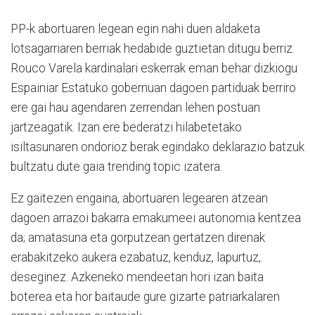
PP-k abortuaren legean egin nahi duen aldaketa
lotsagarriaren berriak hedabide guztietan ditugu berriz.
Rouco Varela kardinalari eskerrak eman behar dizkiogu
Espainiar Estatuko gobernuan dagoen partiduak berriro
ere gai hau agendaren zerrendan lehen postuan
jartzeagatik. Izan ere bederatzi hilabetetako
isiltasunaren ondorioz berak egindako deklarazio batzuk
bultzatu dute gaia trending topic izatera.
Ez gaitezen engaina, abortuaren legearen atzean
dagoen arrazoi bakarra emakumeei autonomia kentzea
da; amatasuna eta gorputzean gertatzen direnak
erabakitzeko aukera ezabatuz, kenduz, lapurtuz,
deseginez. Azkeneko mendeetan hori izan baita
boterea eta hor baitaude gure gizarte patriarkalaren