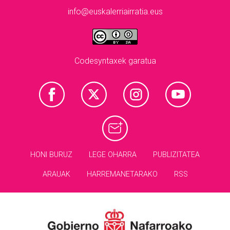
info@euskalerriairratia.eus
Codesyntaxek garatua
HONI BURUZ
LEGE OHARRA
PUBLIZITATEA
ARAUAK
HARREMANETARAKO
RSS