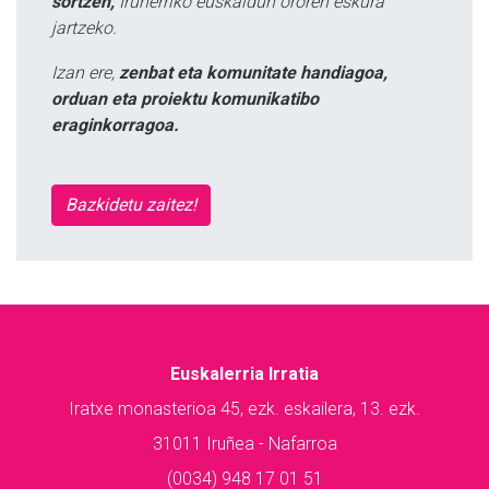
sortzen,
Iruñerriko euskaldun ororen eskura
jartzeko.
Izan ere,
zenbat eta komunitate handiagoa,
orduan eta proiektu komunikatibo
eraginkorragoa.
Bazkidetu zaitez!
Euskalerria Irratia
Iratxe monasterioa 45, ezk. eskailera, 13. ezk.
31011 Iruñea - Nafarroa
(0034) 948 17 01 51