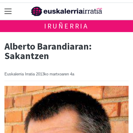
IRUÑERRIA
Alberto Barandiaran:
Sakantzen
Euskalerria Irratia
2013ko martxoaren 4a