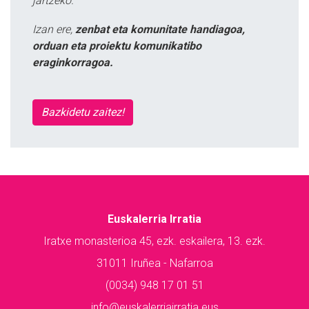
jartzeko.
Izan ere,
zenbat eta komunitate handiagoa,
orduan eta proiektu komunikatibo
eraginkorragoa.
Bazkidetu zaitez!
Euskalerria Irratia
Iratxe monasterioa 45, ezk. eskailera, 13. ezk.
31011 Iruñea - Nafarroa
(0034) 948 17 01 51
info@euskalerriairratia.eus