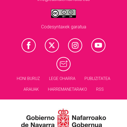
Codesyntaxek garatua
HONI BURUZ
LEGE OHARRA
PUBLIZITATEA
ARAUAK
HARREMANETARAKO
RSS