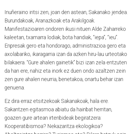
Inuñeraino iritsi zen, joan den astean, Sakanako jendea.
Burundakoak, Aranazkoak eta Arakilgoak.
Manifestazioaren ondoren ikusi nituen Alde Zaharreko
kaleetan, txamarra lodiak, bota handiak, “iepa”, “ieu”.
Enpresak gero eta hondorago, administrazioa gero eta
axolabariko, ikaragarria izan da azken hiru-lau urteotako
bilakaera. “Gure ahalen gainetik” bizi izan zela entzuten
da han ere, nahiz eta inork ez duen ondo azaltzen zein
zen gure ahalen neurria, benetakoa, onartu behar izan
genuena.
Ez dira erraz etsitzekoak Sakanakoak, hala ere.
Sakantzen egitasmoa abiatu da hainbat herritan,
goazen gure artean irtenbideak begiratzera:
Kooperatibismoa? Nekazaritza ekologikoa?