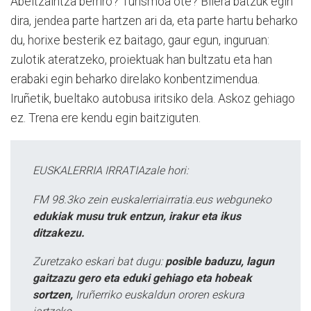
Abeltzaintza berriro? Turismoa ote? Bilera batzuk egin
dira, jendea parte hartzen ari da, eta parte hartu beharko
du, horixe besterik ez baitago, gaur egun, inguruan:
zulotik ateratzeko, proiektuak han bultzatu eta han
erabaki egin beharko direlako konbentzimendua.
Iruñetik, bueltako autobusa iritsiko dela. Askoz gehiago
ez. Trena ere kendu egin baitziguten.
EUSKALERRIA IRRATIAzale hori:
FM 98.3ko zein euskalerriairratia.eus webguneko
edukiak musu truk entzun, irakur eta ikus
ditzakezu.
Zuretzako eskari bat dugu:
posible baduzu, lagun
gaitzazu gero eta eduki gehiago eta hobeak
sortzen,
Iruñerriko euskaldun ororen eskura