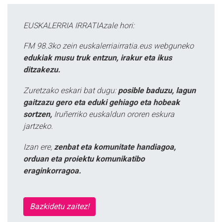
EUSKALERRIA IRRATIAzale hori:
FM 98.3ko zein euskalerriairratia.eus webguneko
edukiak musu truk entzun, irakur eta ikus
ditzakezu.
Zuretzako eskari bat dugu:
posible baduzu, lagun
gaitzazu gero eta eduki gehiago eta hobeak
sortzen,
Iruñerriko euskaldun ororen eskura
jartzeko.
Izan ere,
zenbat eta komunitate handiagoa,
orduan eta proiektu komunikatibo
eraginkorragoa.
Bazkidetu zaitez!