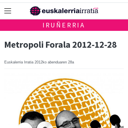
IRUÑERRIA
Metropoli Forala 2012-12-28
Euskalerria Irratia
2012ko abenduaren 28a