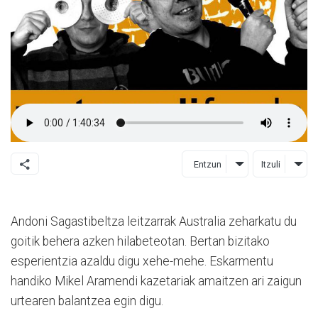
Entzun
Itzuli
Andoni Sagastibeltza leitzarrak Australia zeharkatu du
goitik behera azken hilabeteotan. Bertan bizitako
esperientzia azaldu digu xehe-mehe. Eskarmentu
handiko Mikel Aramendi kazetariak amaitzen ari zaigun
urtearen balantzea egin digu.