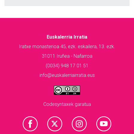
Euskalerria Irratia
Iratxe monasterioa 45, ezk. eskailera, 13. ezk.
31011 Iruñea - Nafarroa
(0034) 948 17 01 51
info@euskalerriairratia.eus
Codesyntaxek garatua