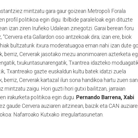
nstantziez mintzatu gara gaur goizean Metropoli Forala
n profil politikoa egin digu. Ibilbide paraleloak egin dituzte
ean izan ziren Iruñeko Udalean zinegotzi. Garai berean foru
, "Cervera eta Gallardon oso antzekoak dira; izan ere, biok
ahiak bultzaturik itxura moderatuagoa eman nahi izan dute g
k, berriz, Cerverak jasotako mezu anonimoaren azterketa eg
engatik, txukuntasunarengatik, Txantrea idazteko moduagatik
ik, Txantreako gazte euskaldun kultu batek idatzi zuela
k, berriz, Cerverak kartazal ilun sona handikoa hartu zuen san
 mintzatu zaigu. Hori guzti hori gutxi bailitzan, jarraian
en irakurketa politikoa egin dugu.
Pernando Barrena, Xabi
ez gaude Cervera auziaren aitzinean, baizik eta CAN auziar
 fokoa: Nafarroako Kutxako irregulartasunetan.