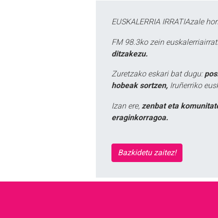
EUSKALERRIA IRRATIAzale hori
FM 98.3ko zein euskalerriairr
ditzakezu.
Zuretzako eskari bat dugu:
pos
hobeak sortzen,
Iruñerriko eus
Izan ere,
zenbat eta komunitat
eraginkorragoa.
Bazkidetu zaitez!