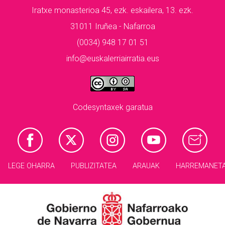
Iratxe monasterioa 45, ezk. eskailera, 13. ezk.
31011 Iruñea - Nafarroa
(0034) 948 17 01 51
info@euskalerriairratia.eus
Codesyntaxek garatua
LEGE OHARRA
PUBLIZITATEA
ARAUAK
HARREMANET