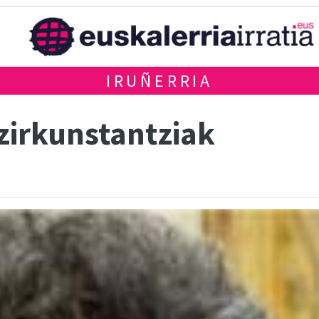
IRUÑERRIA
zirkunstantziak