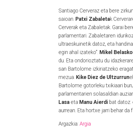
Santiago Cerveraz eta bere zirku
saioan.
Patxi Zabaleta
k Cerverare
Cerverak eta Zabaletak. Garai ber
parlamentari. Zabaletaren idurikoz
ultraeskuinetik datoz, eta handin
egin ahal izateko".
Mikel Belasko
du. Eta ondorioztatu du idazkerar
san Bartolome izkiriatzeko eragat
mezua.
Kike Diez de Ultzurrun
e
Bartolome gotorleku txikiaari buruz
parlamentarien solasaldian auziar
Lasa
eta
Manu Aierdi
bat datoz: 
aurrean. Eta hortxe jarri behar da
Argazkia:
Argia