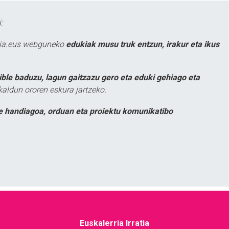
:
atia.eus webguneko
edukiak musu truk entzun, irakur eta ikus
ible baduzu, lagun gaitzazu gero eta eduki gehiago eta
kaldun ororen eskura jartzeko.
e handiagoa, orduan eta proiektu komunikatibo
Euskalerria Irratia