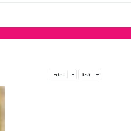
Entzun
Itzuli