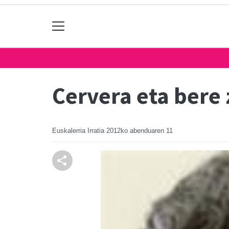
Cervera eta bere 
Euskalerria Irratia
2012ko abenduaren 11