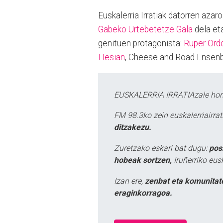
Euskalerria Irratiak datorren aza
Gabeko Urtebetetze Gala
dela eta
genituen protagonista:
Ruper Ordo
Hesian
, Cheese and Road Ensen
EUSKALERRIA IRRATIAzale hori
FM 98.3ko zein euskalerriairr
ditzakezu.
Zuretzako eskari bat dugu:
pos
hobeak sortzen,
Iruñerriko eus
Izan ere,
zenbat eta komunitat
eraginkorragoa.