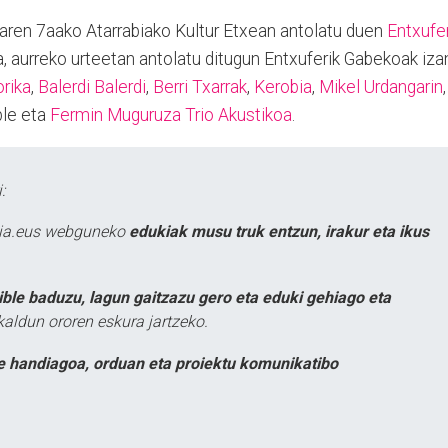
roaren 7aako Atarrabiako Kultur Etxean antolatu duen
Entxufer
, aurreko urteetan antolatu ditugun Entxuferik Gabekoak iza
rika
,
Balerdi Balerdi
,
Berri Txarrak
,
Kerobia
,
Mikel Urdangarin
,
ble eta
Fermin Muguruza Trio Akustikoa
.
:
atia.eus webguneko
edukiak musu truk entzun, irakur eta ikus
ible baduzu, lagun gaitzazu gero eta eduki gehiago eta
kaldun ororen eskura jartzeko.
e handiagoa, orduan eta proiektu komunikatibo