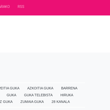
ARAKO
RSS
EITIA GUKA
AZKOITIA GUKA
BARRENA
GUKA
GUKA TELEBISTA
HIRUKA
Z GUKA
ZUMAIA GUKA
28 KANALA