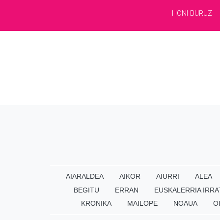
HONI BURUZ
AIARALDEA
AIKOR
AIURRI
ALEA
BEGITU
ERRAN
EUSKALERRIA IRRA
KRONIKA
MAILOPE
NOAUA
O