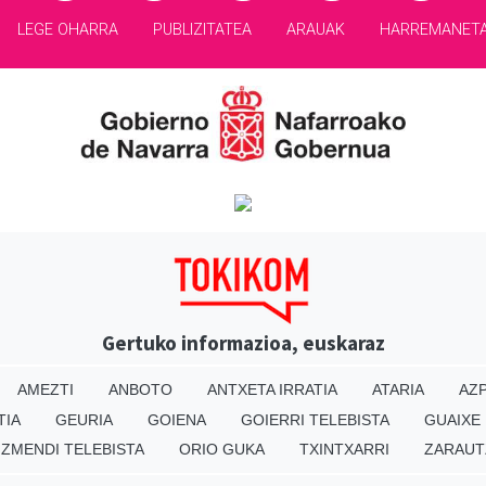
LEGE OHARRA
PUBLIZITATEA
ARAUAK
HARREMANET
Gertuko informazioa, euskaraz
AMEZTI
ANBOTO
ANTXETA IRRATIA
ATARIA
AZP
TIA
GEURIA
GOIENA
GOIERRI TELEBISTA
GUAIXE
IZMENDI TELEBISTA
ORIO GUKA
TXINTXARRI
ZARAUT