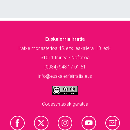
Euskalerria Irratia
Iratxe monasterioa 45, ezk. eskailera, 13. ezk.
31011 Iruñea - Nafarroa
(0034) 948 17 01 51
info@euskalerriairratia.eus
Codesyntaxek garatua