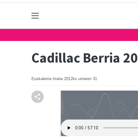
Cadillac Berria 2
Euskalerria Irratia
2012ko urriaren 31