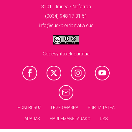
31011 Iruñea - Nafarroa
(0034) 948 17 01 51
info@euskalerriairratia.eus
Codesyntaxek garatua
HONI BURUZ
LEGE OHARRA
PUBLIZITATEA
ARAUAK
HARREMANETARAKO
RSS