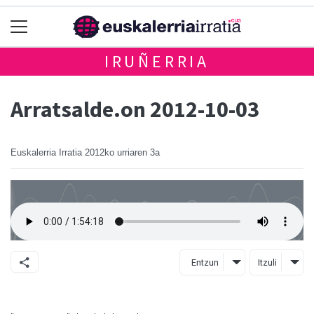
IRUÑERRIA
Arratsalde.on 2012-10-03
Euskalerria Irratia
2012ko urriaren 3a
Entzun
Itzuli