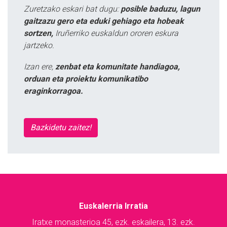
Zuretzako eskari bat dugu:
posible baduzu, lagun
gaitzazu gero eta eduki gehiago eta hobeak
sortzen,
Iruñerriko euskaldun ororen eskura
jartzeko.
Izan ere,
zenbat eta komunitate handiagoa,
orduan eta proiektu komunikatibo
eraginkorragoa.
Bazkidetu zaitez!
Euskalerria Irratia
Iratxe monasterioa 45, ezk. eskailera, 13. ezk.