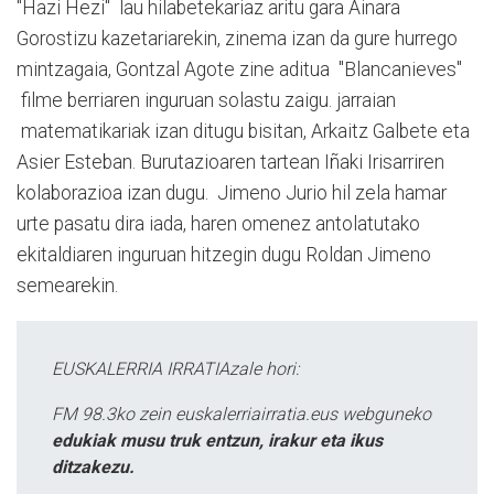
"Hazi Hezi" lau hilabetekariaz aritu gara Ainara
Gorostizu kazetariarekin, zinema izan da gure hurrego
mintzagaia, Gontzal Agote zine aditua "Blancanieves"
filme berriaren inguruan solastu zaigu. jarraian
matematikariak izan ditugu bisitan, Arkaitz Galbete eta
Asier Esteban. Burutazioaren tartean Iñaki Irisarriren
kolaborazioa izan dugu. Jimeno Jurio hil zela hamar
urte pasatu dira iada, haren omenez antolatutako
ekitaldiaren inguruan hitzegin dugu Roldan Jimeno
semearekin.
EUSKALERRIA IRRATIAzale hori:
FM 98.3ko zein euskalerriairratia.eus webguneko
edukiak musu truk entzun, irakur eta ikus
ditzakezu.