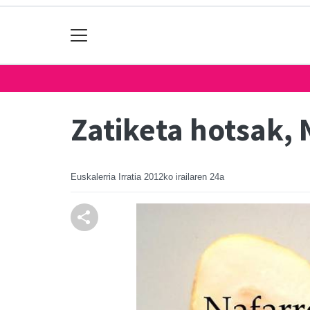
Zatiketa hotsak, 
Euskalerria Irratia
2012ko irailaren 24a