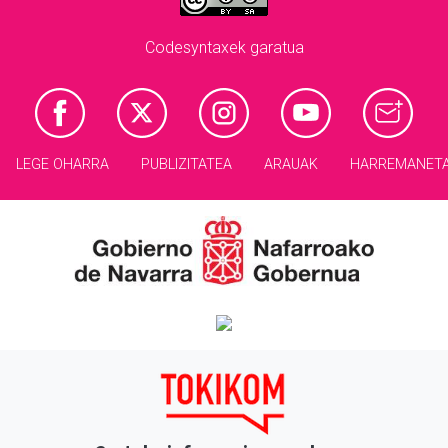
Codesyntaxek garatua
LEGE OHARRA
PUBLIZITATEA
ARAUAK
HARREMANET