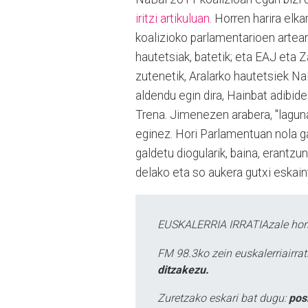
iritzi artikuluan
. Horren harira elk
koalizioko parlamentarioen artea
hautetsiak, batetik; eta EAJ eta Z
zutenetik, Aralarko hautetsiek Na
aldendu egin dira, Hainbat adibide
Trena. Jimenezen arabera, "lagun
eginez. Hori Parlamentuan nola g
galdetu diogularik, baina, erantzu
delako eta so aukera gutxi eskain
EUSKALERRIA IRRATIAzale hori
FM 98.3ko zein euskalerriairr
ditzakezu.
Zuretzako eskari bat dugu:
pos