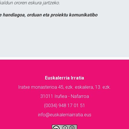
kaldun ororen eskura jartzeko.
e handiagoa, orduan eta proiektu komunikatibo
Euskalerria Irratia
Iratxe monasterioa 45, ezk. eskailera, 13. ezk.
31011 Iruñea - Nafarroa
(0034) 948 17 01 51
info@euskalerriairratia.eus