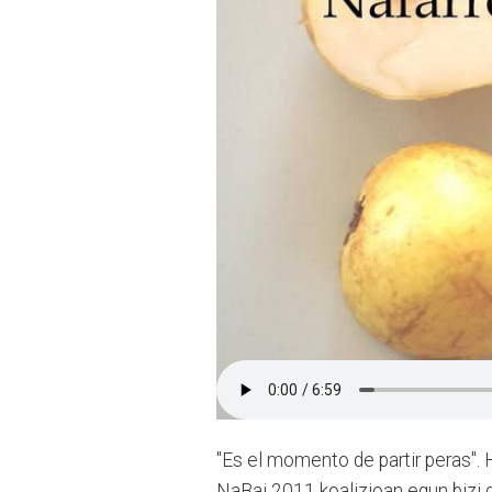
"Es el momento de partir peras".
NaBai 2011 koalizioan egun bizi d