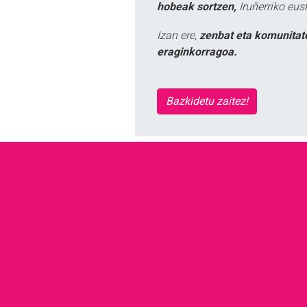
hobeak sortzen,
Iruñerriko eus
Izan ere,
zenbat eta komunitat
eraginkorragoa.
Bazkidetu zaitez!