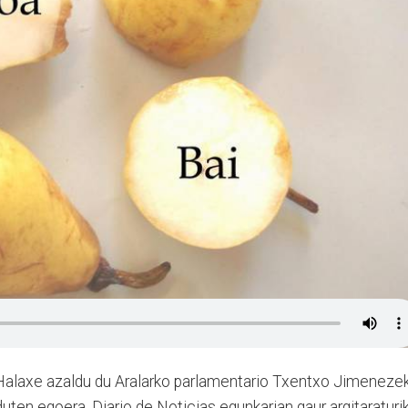
 Halaxe azaldu du Aralarko parlamentario Txentxo Jimeneze
uten egoera, Diario de Noticias egunkarian gaur argitaraturi