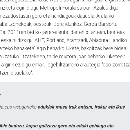
arrizketa egin diogu Metropoli Forala saioan. Azaldu digu
n ezadostasun gero eta handiagoak daudela. Aralarko
abaltzenekoak, bestetik. Bere idurikoz, Geroa Bai sortu
Bai 2011ren betiko jarrerei eutsi dieten bitartean, besteak
 eskaini dizkigu: AHT, Portland, Arantzadi, Abiadura Handiko
arteko banaketa" egin beharko lukete, bakoitzak bere bidea
auzatuko litzatekeen, talde mixtora joan beharko luketeen
n argirik ez digu eman, legebiltzarreko arautegia "oso zorrotz
tzen dituelako".
:
atia.eus webguneko
edukiak musu truk entzun, irakur eta ikus
ible baduzu, lagun gaitzazu gero eta eduki gehiago eta