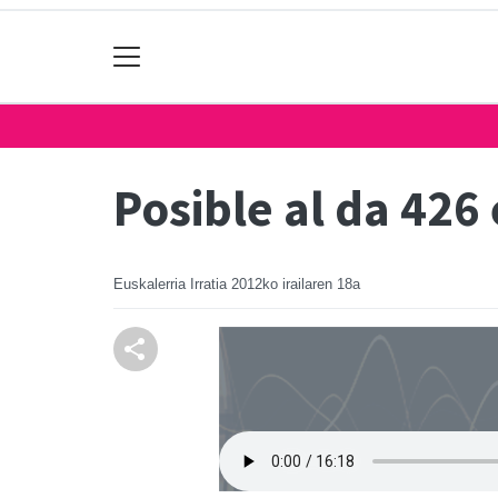
Posible al da 426
Euskalerria Irratia
2012ko irailaren 18a