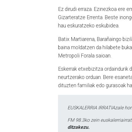
Ez dirudi erraza. Ezinezkoa ere e
Gizarteratze Errenta. Beste inong
hau eskuratzeko eskubidea.
Batix Martiarena, Barañaingo bizil
baina moldatzen da hilabete buka
Metropoli Forala saioan.
Eskerrak etxebizitza ordaindurik d
neurtzerako orduan. Bere esanetan
dituzten familiak edo gurasoak hai
EUSKALERRIA IRRATIAzale hori
FM 98.3ko zein euskalerriairr
ditzakezu.