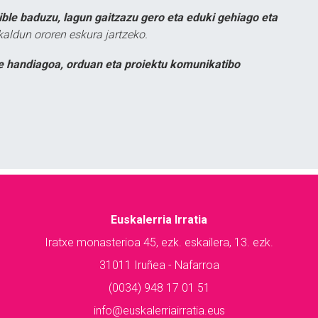
ible baduzu, lagun gaitzazu gero eta eduki gehiago eta
kaldun ororen eskura jartzeko.
e handiagoa, orduan eta proiektu komunikatibo
Euskalerria Irratia
Iratxe monasterioa 45, ezk. eskailera, 13. ezk.
31011 Iruñea - Nafarroa
(0034) 948 17 01 51
info@euskalerriairratia.eus