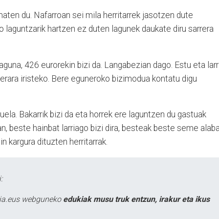
maten du. Nafarroan sei mila herritarrek jasotzen dute
o laguntzarik hartzen ez duten lagunek daukate diru sarrera
aguna, 426 eurorekin bizi da. Langabezian dago. Estu eta larr
erara iristeko. Bere eguneroko bizimodua kontatu digu
uela. Bakarrik bizi da eta horrek ere laguntzen du gastuak
, beste hainbat larriago bizi dira, besteak beste seme alab
n kargura dituzten herritarrak.
:
atia.eus webguneko
edukiak musu truk entzun, irakur eta ikus