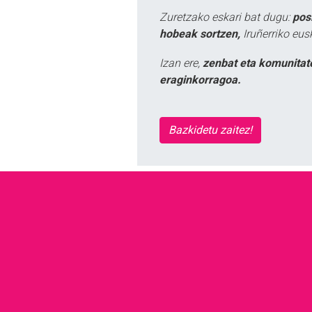
Zuretzako eskari bat dugu:
pos
hobeak sortzen,
Iruñerriko eus
Izan ere,
zenbat eta komunitat
eraginkorragoa.
Bazkidetu zaitez!