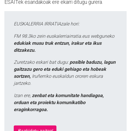
ESAITek esandakoak ere ekarri ditugu gurera.
EUSKALERRIA IRRATIAzale hori:
FM 98.3ko zein euskalerriairratia.eus webguneko
edukiak musu truk entzun, irakur eta ikus
ditzakezu.
Zuretzako eskari bat dugu:
posible baduzu, lagun
gaitzazu gero eta eduki gehiago eta hobeak
sortzen,
Iruñerriko euskaldun ororen eskura
jartzeko.
Izan ere,
zenbat eta komunitate handiagoa,
orduan eta proiektu komunikatibo
eraginkorragoa.
Bazkidetu zaitez!