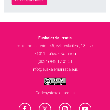
Euskalerria Irratia
Iratxe monasterioa 45, ezk. eskailera, 13. ezk.
31011 Iruñea - Nafarroa
(0034) 948 17 01 51
info@euskalerriairratia.eus
Codesyntaxek garatua