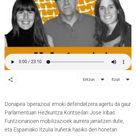
Entzun
Itzuli
Donapea 'operazioa' irmoki defendatzera agertu da gaur
Parlamentuan Hezkuntza Kontseilari Jose Iribas.
Funtzionarioen mobilizazioek aurrera jarraitzen dute,
eta Espainiako Itzulia Iruñetik hasiko den honetan