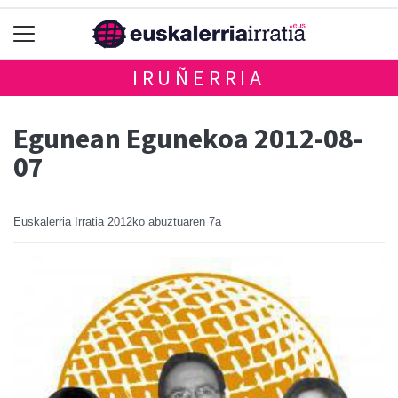
IRUÑERRIA
Egunean Egunekoa 2012-08-
07
Euskalerria Irratia
2012ko abuztuaren 7a