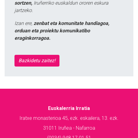
sortzen,
Iruñerriko euskaldun ororen eskura
jartzeko.
Izan ere,
zenbat eta komunitate handiagoa,
orduan eta proiektu komunikatibo
eraginkorragoa.
Bazkidetu zaitez!
Euskalerria Irratia
Iratxe monasterioa 45, ezk. eskailera, 13. ezk.
31011 Iruñea - Nafarroa
(0034) 948 17 01 51