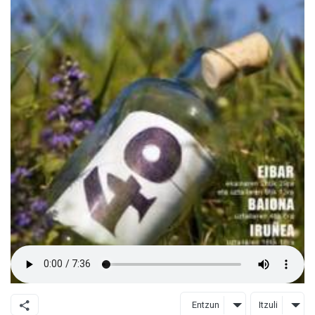
Entzun
Itzuli