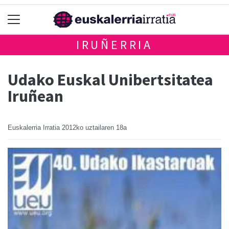
IRUÑERRIA
Udako Euskal Unibertsitatea
Iruñean
Euskalerria Irratia
2012ko uztailaren 18a