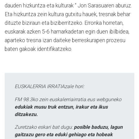
dauden hizkuntza eta kulturak “ Jon Sarasuaren aburuz.
Eta hizkuntza zein kultura gutxitu hauek, tresnak behar
dituzte biziraun eta biziberritzeko. Erronka horretan,
euskarak azken 5-6 hamarkadetan egin duen ibilbidea,
aparteko tresna izan daiteke berreskurapen prozesu
baten gakoak identifikatzeko.
EUSKALERRIA IRRATIAzale hori:
FM 98.3ko zein euskalerriairratia.eus webguneko
edukiak musu truk entzun, irakur eta ikus
ditzakezu.
Zuretzako eskari bat dugu:
posible baduzu, lagun
gaitzazu gero eta eduki gehiago eta hobeak