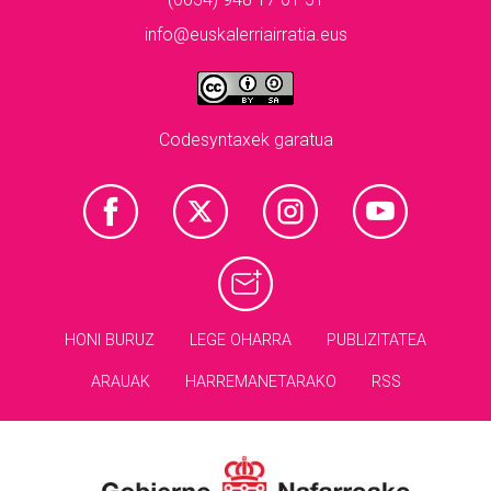
info@euskalerriairratia.eus
Codesyntaxek garatua
HONI BURUZ
LEGE OHARRA
PUBLIZITATEA
ARAUAK
HARREMANETARAKO
RSS