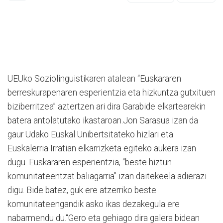
UEUko Soziolinguistikaren atalean “Euskararen
berreskurapenaren esperientzia eta hizkuntza gutxituen
biziberritzea” aztertzen ari dira Garabide elkartearekin
batera antolatutako ikastaroan.Jon Sarasua izan da
gaur Udako Euskal Unibertsitateko hizlari eta
Euskalerria Irratian elkarrizketa egiteko aukera izan
dugu. Euskararen esperientzia, “beste hiztun
komunitateentzat baliagarria” izan daitekeela adierazi
digu. Bide batez, guk ere atzerriko beste
komunitateengandik asko ikas dezakegula ere
nabarmendu du.“Gero eta gehiago dira galera bidean