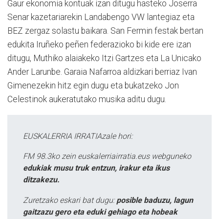
Gaur ekonomia kontuak izan ditugu hasteko Joserra
Senar kazetariarekin Landabengo VW lantegiaz eta
BEZ zergaz solastu baikara. San Fermin festak bertan
edukita Iruñeko peñen federazioko bi kide ere izan
ditugu, Muthiko alaiakeko Itzi Gartzes eta La Unicako
Ander Larunbe. Garaia Nafarroa aldizkari berriaz Ivan
Gimenezekin hitz egin dugu eta bukatzeko Jon
Celestinok aukeratutako musika aditu dugu.
EUSKALERRIA IRRATIAzale hori:
FM 98.3ko zein euskalerriairratia.eus webguneko
edukiak musu truk entzun, irakur eta ikus
ditzakezu.
Zuretzako eskari bat dugu:
posible baduzu, lagun
gaitzazu gero eta eduki gehiago eta hobeak