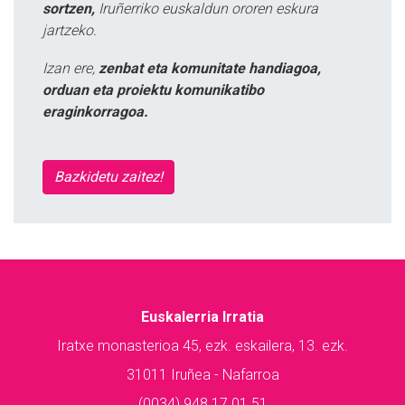
sortzen,
Iruñerriko euskaldun ororen eskura
jartzeko.
Izan ere,
zenbat eta komunitate handiagoa,
orduan eta proiektu komunikatibo
eraginkorragoa.
Bazkidetu zaitez!
Euskalerria Irratia
Iratxe monasterioa 45, ezk. eskailera, 13. ezk.
31011 Iruñea - Nafarroa
(0034) 948 17 01 51