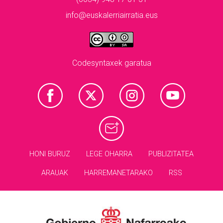
info@euskalerriairratia.eus
Codesyntaxek garatua
HONI BURUZ
LEGE OHARRA
PUBLIZITATEA
ARAUAK
HARREMANETARAKO
RSS