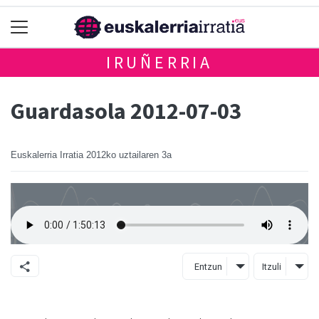
IRUÑERRIA
Guardasola 2012-07-03
Euskalerria Irratia
2012ko uztailaren 3a
Entzun
Itzuli