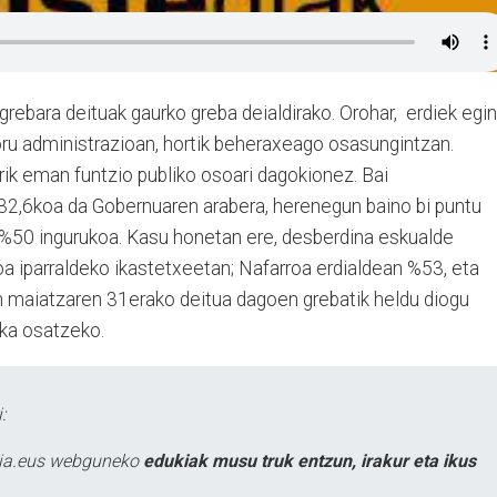
ebara deituak gaurko greba deialdirako. Orohar, erdiek egin
oru administrazioan, hortik beheraxeago osasungintzan.
ik eman funtzio publiko osoari dagokionez. Bai
32,6koa da Gobernuaren arabera, herenegun baino bi puntu
 %50 ingurukoa. Kasu honetan ere, desberdina eskualde
a iparraldeko ikastetxeetan; Nafarroa erdialdean %53, eta
n maiatzaren 31erako deitua dagoen grebatik heldu diogu
ika osatzeko.
:
atia.eus webguneko
edukiak musu truk entzun, irakur eta ikus