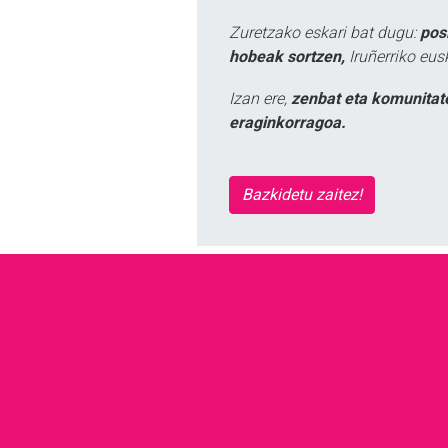
Zuretzako eskari bat dugu:
pos
hobeak sortzen,
Iruñerriko eus
Izan ere,
zenbat eta komunitat
eraginkorragoa.
Bazkidetu zaitez!