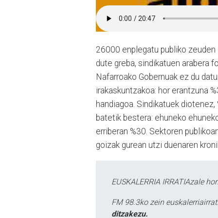
26000 enplegatu publiko zeuden gr
dute greba, sindikatuen arabera f
Nafarroako Gobernuak ez du datur
irakaskuntzakoa: hor erantzuna %
handiagoa. Sindikatuek diotenez,
batetik bestera: ehuneko ehuneko
erriberan %30. Sektoren publikoa
goizak gurean utzi duenaren kron
EUSKALERRIA IRRATIAzale hori
FM 98.3ko zein euskalerriairr
ditzakezu.