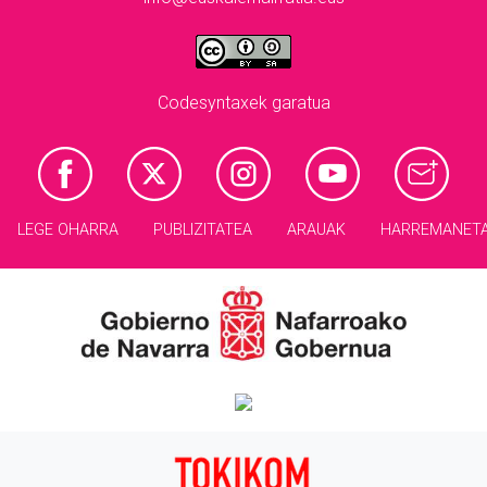
Codesyntaxek garatua
LEGE OHARRA
PUBLIZITATEA
ARAUAK
HARREMANET