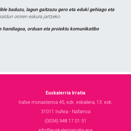
ible baduzu, lagun gaitzazu gero eta eduki gehiago eta
kaldun ororen eskura jartzeko.
e handiagoa, orduan eta proiektu komunikatibo
Euskalerria Irratia
Iratxe monasterioa 45, ezk. eskailera, 13. ezk.
31011 Iruñea - Nafarroa
(0034) 948 17 01 51
info@euskalerriairratia.eus