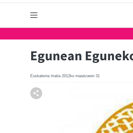
Egunean Eguneko
Euskalerria Irratia
2012ko maiatzaren 31