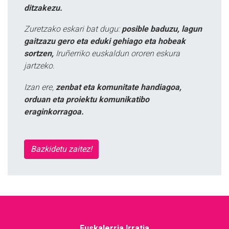
ditzakezu.
Zuretzako eskari bat dugu:
posible baduzu, lagun
gaitzazu gero eta eduki gehiago eta hobeak
sortzen,
Iruñerriko euskaldun ororen eskura
jartzeko.
Izan ere,
zenbat eta komunitate handiagoa,
orduan eta proiektu komunikatibo
eraginkorragoa.
Bazkidetu zaitez!
Euskalerria Irratia