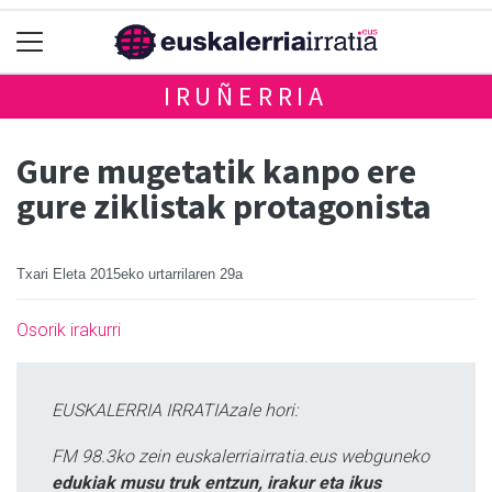
IRUÑERRIA
Gure mugetatik kanpo ere
gure ziklistak protagonista
Txari Eleta
2015eko urtarrilaren 29a
Osorik irakurri
EUSKALERRIA IRRATIAzale hori:
FM 98.3ko zein euskalerriairratia.eus webguneko
edukiak musu truk entzun, irakur eta ikus