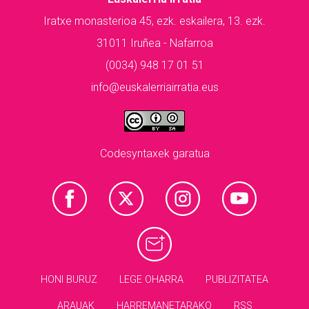
Iratxe monasterioa 45, ezk. eskailera, 13. ezk.
31011 Iruñea - Nafarroa
(0034) 948 17 01 51
info@euskalerriairratia.eus
Codesyntaxek garatua
HONI BURUZ
LEGE OHARRA
PUBLIZITATEA
ARAUAK
HARREMANETARAKO
RSS