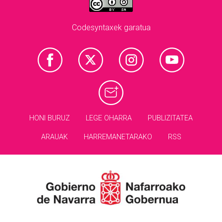
Codesyntaxek garatua
HONI BURUZ
LEGE OHARRA
PUBLIZITATEA
ARAUAK
HARREMANETARAKO
RSS