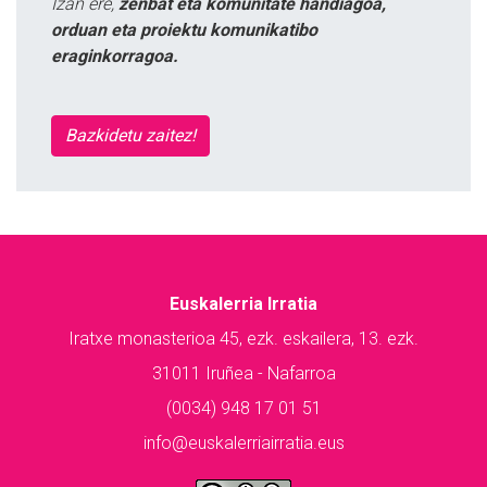
Izan ere,
zenbat eta komunitate handiagoa,
orduan eta proiektu komunikatibo
eraginkorragoa.
Bazkidetu zaitez!
Euskalerria Irratia
Iratxe monasterioa 45, ezk. eskailera, 13. ezk.
31011 Iruñea - Nafarroa
(0034) 948 17 01 51
info@euskalerriairratia.eus