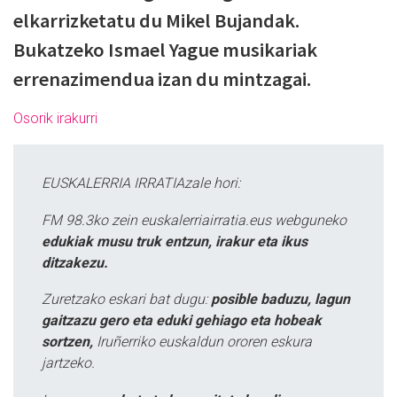
elkarrizketatu du Mikel Bujandak.
Bukatzeko Ismael Yague musikariak
errenazimendua izan du mintzagai.
Osorik irakurri
EUSKALERRIA IRRATIAzale hori:
FM 98.3ko zein euskalerriairratia.eus webguneko
edukiak musu truk entzun, irakur eta ikus
ditzakezu.
Zuretzako eskari bat dugu:
posible baduzu, lagun
gaitzazu gero eta eduki gehiago eta hobeak
sortzen,
Iruñerriko euskaldun ororen eskura
jartzeko.