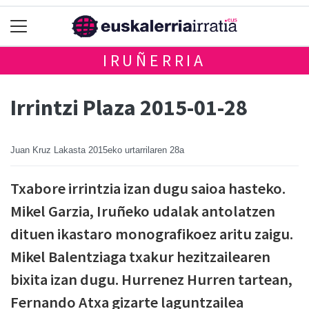
IRUÑERRIA
Irrintzi Plaza 2015-01-28
Juan Kruz Lakasta
2015eko urtarrilaren 28a
Txabore irrintzia izan dugu saioa hasteko.
Mikel Garzia, Iruñeko udalak antolatzen
dituen ikastaro monografikoez aritu zaigu.
Mikel Balentziaga txakur hezitzailearen
bixita izan dugu. Hurrenez Hurren tartean,
Fernando Atxa gizarte laguntzailea