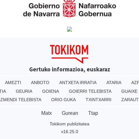
Gertuko informazioa, euskaraz
AMEZTI
ANBOTO
ANTXETA IRRATIA
ATARIA
AZP
TIA
GEURIA
GOIENA
GOIERRI TELEBISTA
GUAIXE
IZMENDI TELEBISTA
ORIO GUKA
TXINTXARRI
ZARAUT
Matx
Gurean
Ttap
Tokikom publizitatea
v16.25.0