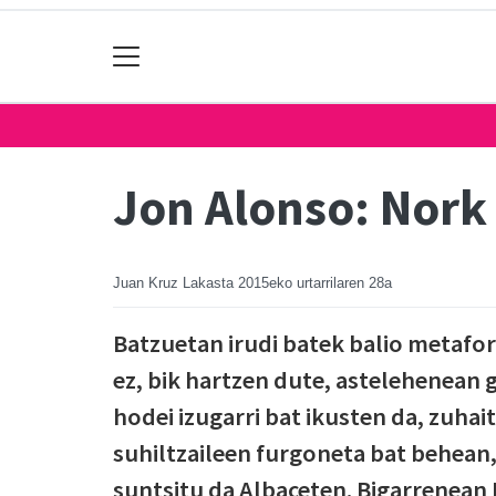
Jon Alonso: Nork
Juan Kruz Lakasta
2015eko urtarrilaren 28a
Batzuetan irudi batek balio metafor
ez, bik hartzen dute, astelehenean 
hodei izugarri bat ikusten da, zuhai
suhiltzaileen furgoneta bat behean
suntsitu da Albaceten. Bigarrenean 