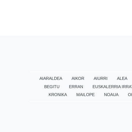
AIARALDEA
AIKOR
AIURRI
ALEA
BEGITU
ERRAN
EUSKALERRIA IRRA
KRONIKA
MAILOPE
NOAUA
O