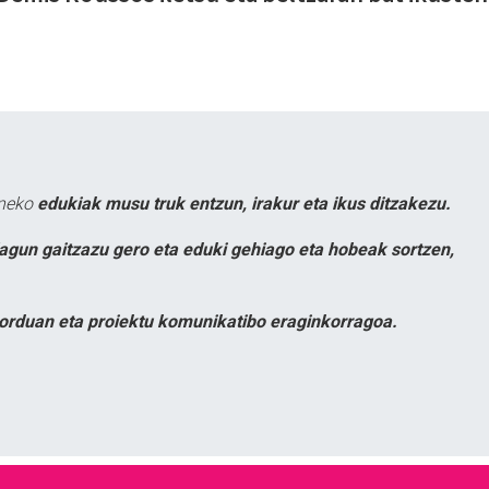
uneko
edukiak musu truk entzun, irakur eta ikus ditzakezu.
lagun gaitzazu gero eta eduki gehiago eta hobeak sortzen,
orduan eta proiektu komunikatibo eraginkorragoa.