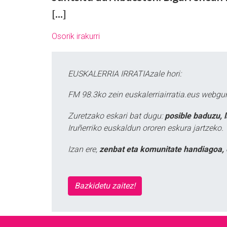
[...]
Osorik irakurri
EUSKALERRIA IRRATIAzale hori:
FM 98.3ko zein euskalerriairratia.eus webg
Zuretzako eskari bat dugu:
posible baduzu, 
Iruñerriko euskaldun ororen eskura jartzeko.
Izan ere,
zenbat eta komunitate handiagoa, 
Bazkidetu zaitez!