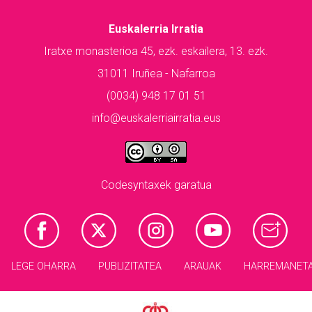
Euskalerria Irratia
Iratxe monasterioa 45, ezk. eskailera, 13. ezk.
31011 Iruñea - Nafarroa
(0034) 948 17 01 51
info@euskalerriairratia.eus
Codesyntaxek garatua
LEGE OHARRA
PUBLIZITATEA
ARAUAK
HARREMANET