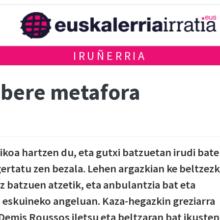
IRUÑERRIA
 bere metafora
ikoa hartzen du, eta gutxi batzuetan irudi bat
gertatu zen bezala. Lehen argazkian ke beltzez
tz batzuen atzetik, eta anbulantzia bat eta
, eskuineko angeluan. Kaza-hegazkin greziarra
Demis Roussos iletsu eta beltzaran bat ikusten