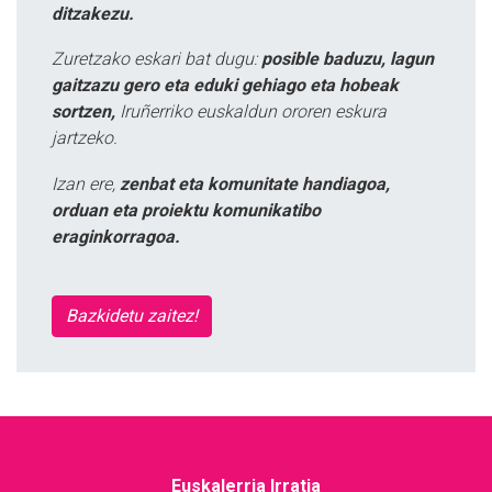
ditzakezu.
Zuretzako eskari bat dugu:
posible baduzu, lagun
gaitzazu gero eta eduki gehiago eta hobeak
sortzen,
Iruñerriko euskaldun ororen eskura
jartzeko.
Izan ere,
zenbat eta komunitate handiagoa,
orduan eta proiektu komunikatibo
eraginkorragoa.
Bazkidetu zaitez!
Euskalerria Irratia