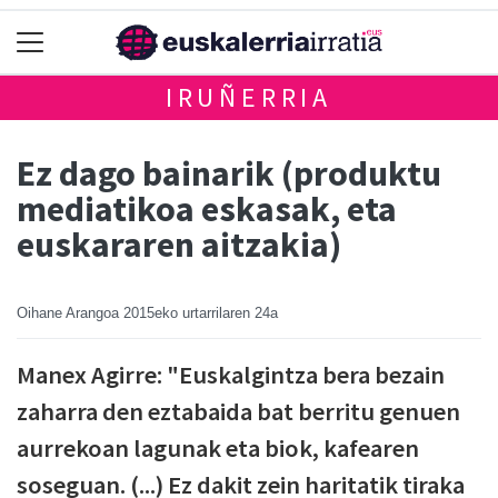
IRUÑERRIA
Ez dago bainarik (produktu
mediatikoa eskasak, eta
euskararen aitzakia)
Oihane Arangoa
2015eko urtarrilaren 24a
Manex Agirre: "Euskalgintza bera bezain
zaharra den eztabaida bat berritu genuen
aurrekoan lagunak eta biok, kafearen
soseguan. (...) Ez dakit zein haritatik tiraka