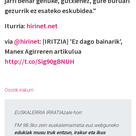
jarri behar genuke, gutxienez, gure buruari
gezurrik ez esateko eskubidea."
Iturria:
hirinet.net
via
@hirinet
: [IRITZIA] 'Ez dago bainarik',
Manex Agirreren artikulua
http://t.co/Sig90gBNUH
Osorik irakurri
EUSKALERRIA IRRATIAzale hori:
FM 98.3ko zein euskalerriairratia.eus webguneko
edukiak musu truk entzun, irakur eta ikus