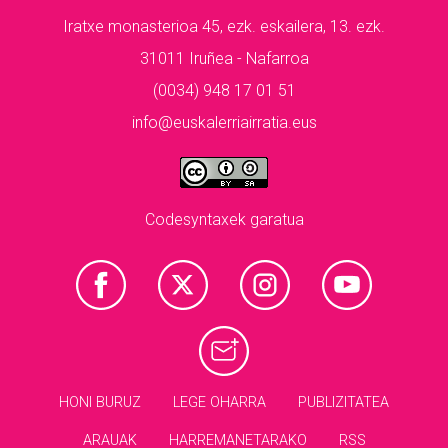
Iratxe monasterioa 45, ezk. eskailera, 13. ezk.
31011 Iruñea - Nafarroa
(0034) 948 17 01 51
info@euskalerriairratia.eus
Codesyntaxek garatua
HONI BURUZ
LEGE OHARRA
PUBLIZITATEA
ARAUAK
HARREMANETARAKO
RSS