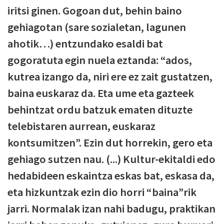
iritsi ginen. Gogoan dut, behin baino
gehiagotan (sare sozialetan, lagunen
ahotik…) entzundako esaldi bat
gogoratuta egin nuela eztanda: “ados,
kutrea izango da, niri ere ez zait gustatzen,
baina euskaraz da. Eta ume eta gazteek
behintzat ordu batzuk ematen dituzte
telebistaren aurrean, euskaraz
kontsumitzen”. Ezin dut horrekin, gero eta
gehiago sutzen nau. (...) Kultur-ekitaldi edo
hedabideen eskaintza eskas bat, eskasa da,
eta hizkuntzak ezin dio horri “baina”rik
jarri. Normalak izan nahi badugu, praktikan