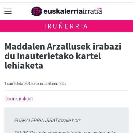
IRUÑERRIA
Maddalen Arzallusek irabazi
du Inauterietako kartel
lehiaketa
Txari Eleta
2015eko urtarrilaren 23a
Osorik irakurri
EUSKALERRIA IRRATIAzale hori:
FM 98.3ko zein euskalerriairratia.eus webguneko