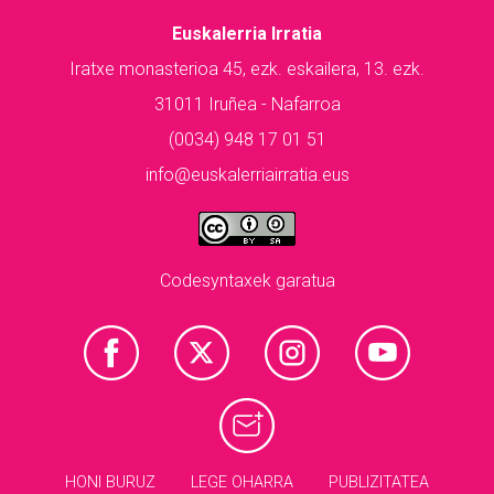
Euskalerria Irratia
Iratxe monasterioa 45, ezk. eskailera, 13. ezk.
31011 Iruñea - Nafarroa
(0034) 948 17 01 51
info@euskalerriairratia.eus
Codesyntaxek garatua
HONI BURUZ
LEGE OHARRA
PUBLIZITATEA