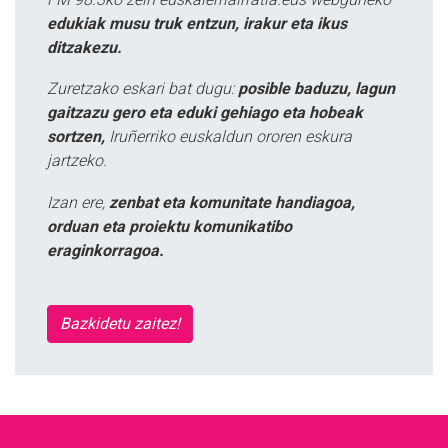
edukiak musu truk entzun, irakur eta ikus
ditzakezu.
Zuretzako eskari bat dugu:
posible baduzu, lagun
gaitzazu gero eta eduki gehiago eta hobeak
sortzen,
Iruñerriko euskaldun ororen eskura
jartzeko.
Izan ere,
zenbat eta komunitate handiagoa,
orduan eta proiektu komunikatibo
eraginkorragoa.
Bazkidetu zaitez!