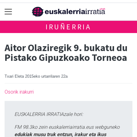
IRUÑERRIA
Aitor Olaziregik 9. bukatu du
Pistako Gipuzkoako Torneoa
Txari Eleta
2015eko urtarrilaren 22a
Osorik irakurri
EUSKALERRIA IRRATIAzale hori:
FM 98.3ko zein euskalerriairratia.eus webguneko
edukiak musu truk entzun, irakur eta ikus