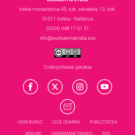
Iratxe monasterioa 45, ezk. eskailera, 13. ezk.
31011 Iruñea - Nafarroa
(0034) 948 17 01 51
info@euskalerriairratia.eus
Codesyntaxek garatua
HONI BURUZ
LEGE OHARRA
PUBLIZITATEA
ARAUAK
HARREMANETARAKO
RSS