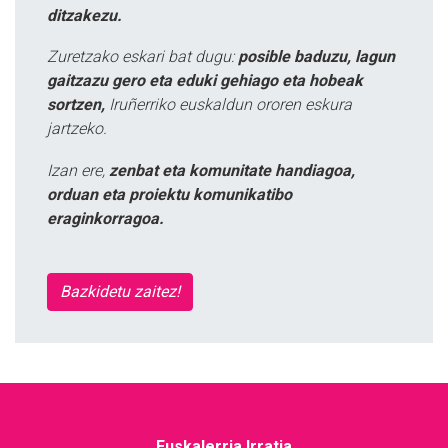
ditzakezu.
Zuretzako eskari bat dugu:
posible baduzu, lagun
gaitzazu gero eta eduki gehiago eta hobeak
sortzen,
Iruñerriko euskaldun ororen eskura
jartzeko.
Izan ere,
zenbat eta komunitate handiagoa,
orduan eta proiektu komunikatibo
eraginkorragoa.
Bazkidetu zaitez!
Euskalerria Irratia