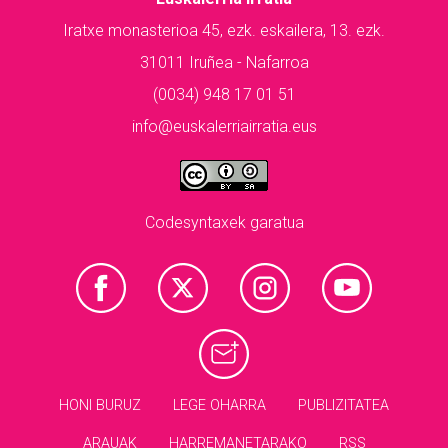
Iratxe monasterioa 45, ezk. eskailera, 13. ezk.
31011 Iruñea - Nafarroa
(0034) 948 17 01 51
info@euskalerriairratia.eus
Codesyntaxek garatua
HONI BURUZ
LEGE OHARRA
PUBLIZITATEA
ARAUAK
HARREMANETARAKO
RSS