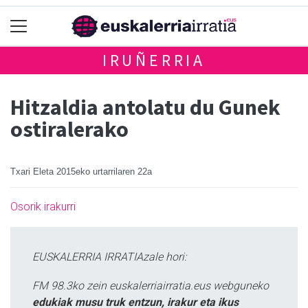
IRUÑERRIA
Hitzaldia antolatu du Gunek
ostiralerako
Txari Eleta
2015eko urtarrilaren 22a
Osorik irakurri
EUSKALERRIA IRRATIAzale hori:
FM 98.3ko zein euskalerriairratia.eus webguneko
edukiak musu truk entzun, irakur eta ikus