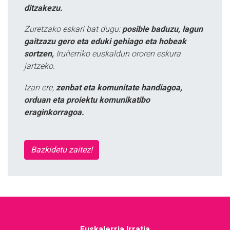
ditzakezu.
Zuretzako eskari bat dugu:
posible baduzu, lagun
gaitzazu gero eta eduki gehiago eta hobeak
sortzen,
Iruñerriko euskaldun ororen eskura
jartzeko.
Izan ere,
zenbat eta komunitate handiagoa,
orduan eta proiektu komunikatibo
eraginkorragoa.
Bazkidetu zaitez!
Euskalerria Irratia