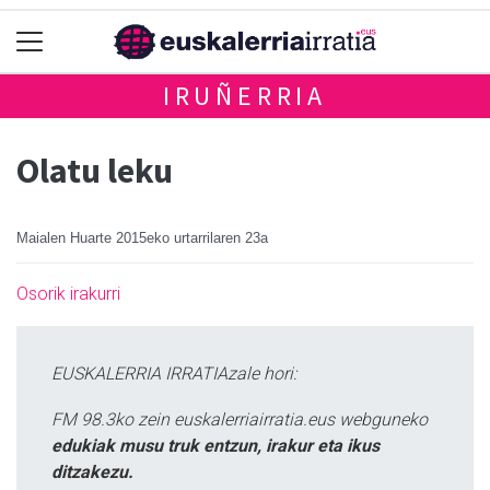
IRUÑERRIA
Olatu leku
Maialen Huarte
2015eko urtarrilaren 23a
Osorik irakurri
EUSKALERRIA IRRATIAzale hori:
FM 98.3ko zein euskalerriairratia.eus webguneko
edukiak musu truk entzun, irakur eta ikus
ditzakezu.