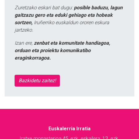
Zuretzako eskari bat dugu:
posible baduzu, lagun
gaitzazu gero eta eduki gehiago eta hobeak
sortzen,
Iruñerriko euskaldun ororen eskura
jartzeko.
Izan ere,
zenbat eta komunitate handiagoa,
orduan eta proiektu komunikatibo
eraginkorragoa.
Bazkidetu zaitez!
Euskalerria Irratia
Iratxe monasterioa 45, ezk. eskailera, 13. ezk.