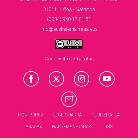
31011 Iruñea - Nafarroa
(0034) 948 17 01 51
info@euskalerriairratia.eus
Codesyntaxek garatua
HONI BURUZ
LEGE OHARRA
PUBLIZITATEA
ARAUAK
HARREMANETARAKO
RSS