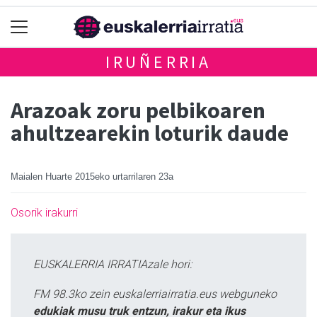
IRUÑERRIA
Arazoak zoru pelbikoaren
ahultzearekin loturik daude
Maialen Huarte
2015eko urtarrilaren 23a
Osorik irakurri
EUSKALERRIA IRRATIAzale hori:
FM 98.3ko zein euskalerriairratia.eus webguneko
edukiak musu truk entzun, irakur eta ikus