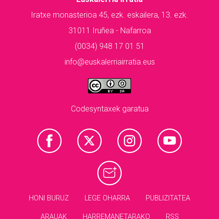
Iratxe monasterioa 45, ezk. eskailera, 13. ezk.
31011 Iruñea - Nafarroa
(0034) 948 17 01 51
info@euskalerriairratia.eus
Codesyntaxek garatua
HONI BURUZ
LEGE OHARRA
PUBLIZITATEA
ARAUAK
HARREMANETARAKO
RSS