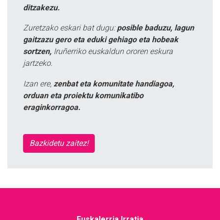
ditzakezu.
Zuretzako eskari bat dugu:
posible baduzu, lagun
gaitzazu gero eta eduki gehiago eta hobeak
sortzen,
Iruñerriko euskaldun ororen eskura
jartzeko.
Izan ere,
zenbat eta komunitate handiagoa,
orduan eta proiektu komunikatibo
eraginkorragoa.
Bazkidetu zaitez!
Euskalerria Irratia