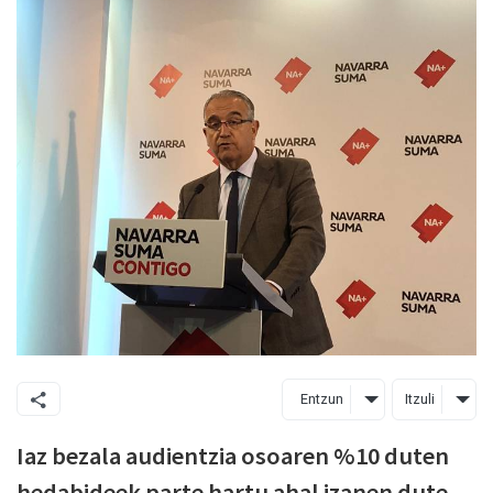
Entzun
Itzuli
Iaz bezala audientzia osoaren %10 duten
hedabideek parte hartu ahal izanen dute