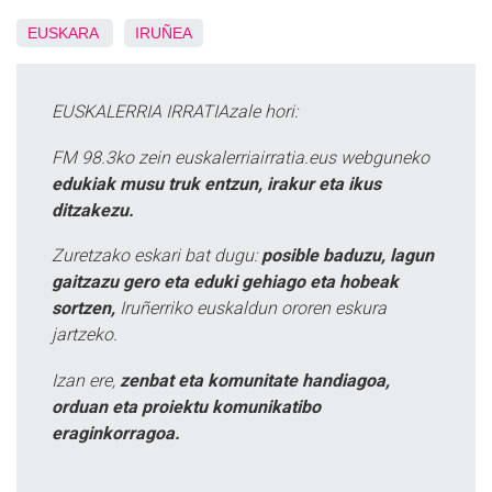
EUSKARA
IRUÑEA
EUSKALERRIA IRRATIAzale hori:
FM 98.3ko zein euskalerriairratia.eus webguneko
edukiak musu truk entzun, irakur eta ikus
ditzakezu.
Zuretzako eskari bat dugu:
posible baduzu, lagun
gaitzazu gero eta eduki gehiago eta hobeak
sortzen,
Iruñerriko euskaldun ororen eskura
jartzeko.
Izan ere,
zenbat eta komunitate handiagoa,
orduan eta proiektu komunikatibo
eraginkorragoa.