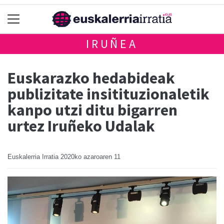
IRUÑEA
Euskarazko hedabideak
publizitate insitituzionaletik
kanpo utzi ditu bigarren
urtez Iruñeko Udalak
Euskalerria Irratia
2020ko azaroaren 11