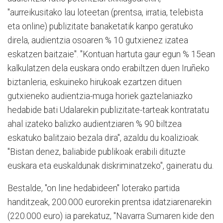
"aurreikusitako lau loteetan (prentsa, irratia, telebista
eta online) publizitate banaketatik kanpo geratuko
direla, audientzia osoaren % 10 gutxienez izatea
eskatzen baitzaie". "Kontuan hartuta gaur egun % 15ean
kalkulatzen dela euskara ondo erabiltzen duen Iruñeko
biztanleria, eskuineko hirukoak ezartzen dituen
gutxieneko audientzia-muga horiek gaztelaniazko
hedabide bati Udalarekin publizitate-tarteak kontratatu
ahal izateko balizko audientziaren % 90 biltzea
eskatuko balitzaio bezala dira", azaldu du koalizioak.
"Bistan denez, baliabide publikoak erabili dituzte
euskara eta euskaldunak diskriminatzeko", gaineratu du.
Bestalde, "on line hedabideen" loterako partida
handitzeak, 200.000 eurorekin prentsa idatziarenarekin
(220.000 euro) ia parekatuz, "Navarra Sumaren kide den