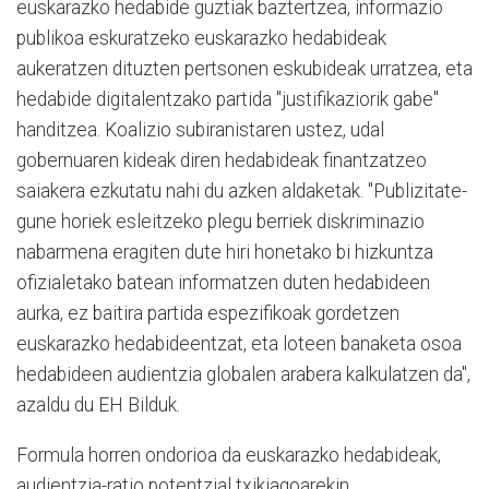
euskarazko hedabide guztiak baztertzea, informazio
publikoa eskuratzeko euskarazko hedabideak
aukeratzen dituzten pertsonen eskubideak urratzea, eta
hedabide digitalentzako partida "justifikaziorik gabe"
handitzea. Koalizio subiranistaren ustez, udal
gobernuaren kideak diren hedabideak finantzatzeo
saiakera ezkutatu nahi du azken aldaketak. "Publizitate-
gune horiek esleitzeko plegu berriek diskriminazio
nabarmena eragiten dute hiri honetako bi hizkuntza
ofizialetako batean informatzen duten hedabideen
aurka, ez baitira partida espezifikoak gordetzen
euskarazko hedabideentzat, eta loteen banaketa osoa
hedabideen audientzia globalen arabera kalkulatzen da",
azaldu du EH Bilduk.
Formula horren ondorioa da euskarazko hedabideak,
audientzia-ratio potentzial txikiagoarekin,