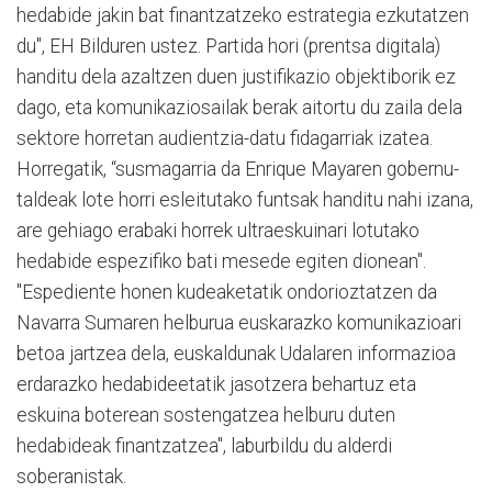
hedabide jakin bat finantzatzeko estrategia ezkutatzen
du", EH Bilduren ustez. Partida hori (prentsa digitala)
handitu dela azaltzen duen justifikazio objektiborik ez
dago, eta komunikaziosailak berak aitortu du zaila dela
sektore horretan audientzia-datu fidagarriak izatea.
Horregatik, “susmagarria da Enrique Mayaren gobernu-
taldeak lote horri esleitutako funtsak handitu nahi izana,
are gehiago erabaki horrek ultraeskuinari lotutako
hedabide espezifiko bati mesede egiten dionean".
"Espediente honen kudeaketatik ondorioztatzen da
Navarra Sumaren helburua euskarazko komunikazioari
betoa jartzea dela, euskaldunak Udalaren informazioa
erdarazko hedabideetatik jasotzera behartuz eta
eskuina boterean sostengatzea helburu duten
hedabideak finantzatzea", laburbildu du alderdi
soberanistak.