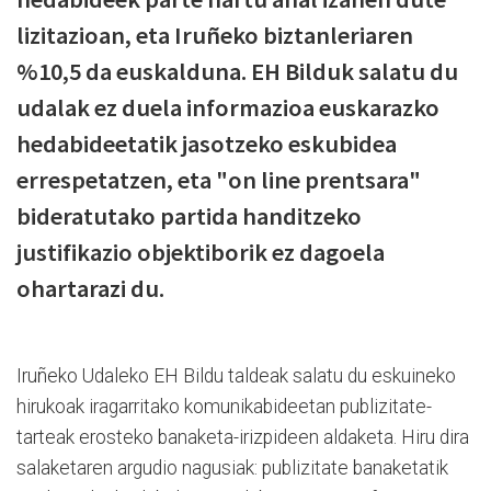
lizitazioan, eta Iruñeko biztanleriaren
%10,5 da euskalduna. EH Bilduk salatu du
udalak ez duela informazioa euskarazko
hedabideetatik jasotzeko eskubidea
errespetatzen, eta "on line prentsara"
bideratutako partida handitzeko
justifikazio objektiborik ez dagoela
ohartarazi du.
Iruñeko Udaleko EH Bildu taldeak salatu du eskuineko
hirukoak iragarritako komunikabideetan publizitate-
tarteak erosteko banaketa-irizpideen aldaketa. Hiru dira
salaketaren argudio nagusiak: publizitate banaketatik