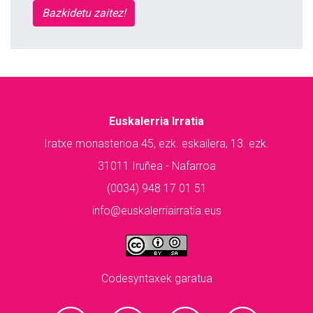
Bazkidetu zaitez!
Euskalerria Irratia
Iratxe monasterioa 45, ezk. eskailera, 13. ezk.
31011 Iruñea - Nafarroa
(0034) 948 17 01 51
info@euskalerriairratia.eus
Codesyntaxek garatua