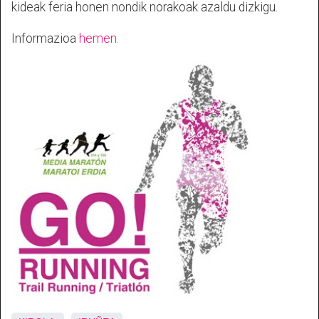
kideak feria honen nondik norakoak azaldu dizkigu.
Informazioa
hemen.