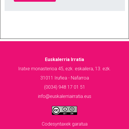
Euskalerria Irratia
Iratxe monasterioa 45, ezk. eskailera, 13. ezk.
31011 Iruñea - Nafarroa
(0034) 948 17 01 51
info@euskalerriairratia.eus
Codesyntaxek garatua