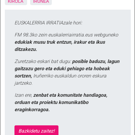
KIROLA
IRUÑEA
EUSKALERRIA IRRATIAzale hori:
FM 98.3ko zein euskalerriairratia.eus webguneko
edukiak musu truk entzun, irakur eta ikus
ditzakezu.
Zuretzako eskari bat dugu:
posible baduzu, lagun
gaitzazu gero eta eduki gehiago eta hobeak
sortzen,
Iruñerriko euskaldun ororen eskura
jartzeko.
Izan ere,
zenbat eta komunitate handiagoa,
orduan eta proiektu komunikatibo
eraginkorragoa.
Bazkidetu zaitez!