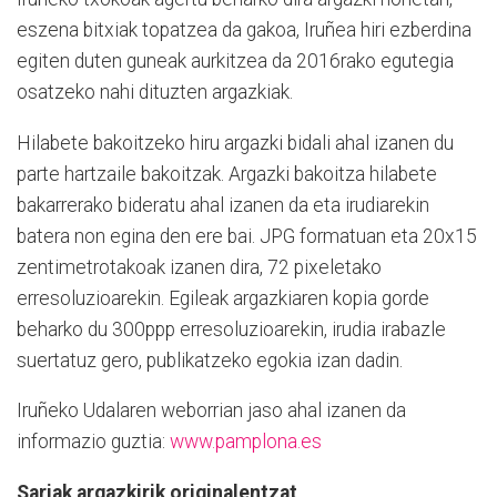
eszena bitxiak topatzea da gakoa, Iruñea hiri ezberdina
egiten duten guneak aurkitzea da 2016rako egutegia
osatzeko nahi dituzten argazkiak.
Hilabete bakoitzeko hiru argazki bidali ahal izanen du
parte hartzaile bakoitzak. Argazki bakoitza hilabete
bakarrerako bideratu ahal izanen da eta irudiarekin
batera non egina den ere bai. JPG formatuan eta 20x15
zentimetrotakoak izanen dira, 72 pixeletako
erresoluzioarekin. Egileak argazkiaren kopia gorde
beharko du 300ppp erresoluzioarekin, irudia irabazle
suertatuz gero, publikatzeko egokia izan dadin.
Iruñeko Udalaren weborrian jaso ahal izanen da
informazio guztia:
www.pamplona.es
Sariak argazkirik originalentzat