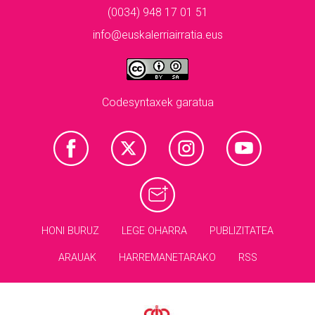
(0034) 948 17 01 51
info@euskalerriairratia.eus
Codesyntaxek garatua
HONI BURUZ
LEGE OHARRA
PUBLIZITATEA
ARAUAK
HARREMANETARAKO
RSS