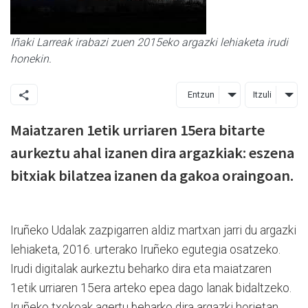
Iñaki Larreak irabazi zuen 2015eko argazki lehiaketa irudi
honekin.
Entzun
Itzuli
Maiatzaren 1etik urriaren 15era bitarte
aurkeztu ahal izanen dira argazkiak: eszena
bitxiak bilatzea izanen da gakoa oraingoan.
Iruñeko Udalak zazpigarren aldiz martxan jarri du argazki
lehiaketa, 2016. urterako Iruñeko egutegia osatzeko.
Irudi digitalak aurkeztu beharko dira eta maiatzaren
1etik urriaren 15era arteko epea dago lanak bidaltzeko.
Iruñeko txokoak agertu beharko dira argazki horietan,