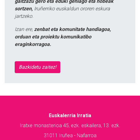
gaitzazu gero eta eduki gehiago eta hobeak
sortzen,
Iruñerriko euskaldun ororen eskura
jartzeko.
Izan ere,
zenbat eta komunitate handiagoa,
orduan eta proiektu komunikatibo
eraginkorragoa.
Bazkidetu zaitez!
Euskalerria Irratia
Iratxe monasterioa 45, ezk. eskailera, 13. ezk.
31011 Iruñea - Nafarroa