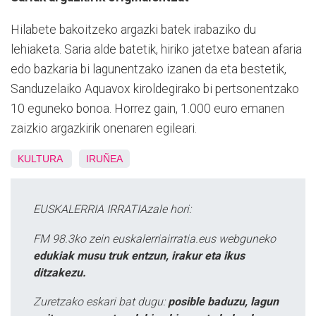
Hilabete bakoitzeko argazki batek irabaziko du
lehiaketa. Saria alde batetik, hiriko jatetxe batean afaria
edo bazkaria bi lagunentzako izanen da eta bestetik,
Sanduzelaiko Aquavox kiroldegirako bi pertsonentzako
10 eguneko bonoa. Horrez gain, 1.000 euro emanen
zaizkio argazkirik onenaren egileari.
KULTURA
IRUÑEA
EUSKALERRIA IRRATIAzale hori:
FM 98.3ko zein euskalerriairratia.eus webguneko
edukiak musu truk entzun, irakur eta ikus
ditzakezu.
Zuretzako eskari bat dugu:
posible baduzu, lagun