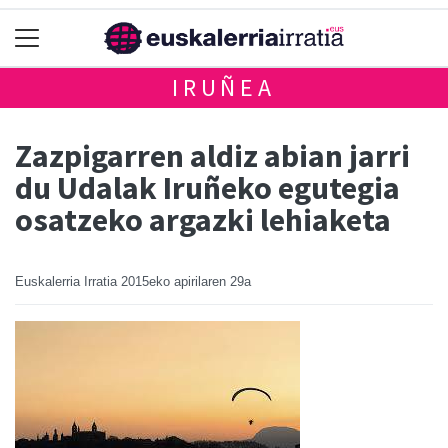
IRUÑEA
Zazpigarren aldiz abian jarri
du Udalak Iruñeko egutegia
osatzeko argazki lehiaketa
Euskalerria Irratia
2015eko apirilaren 29a