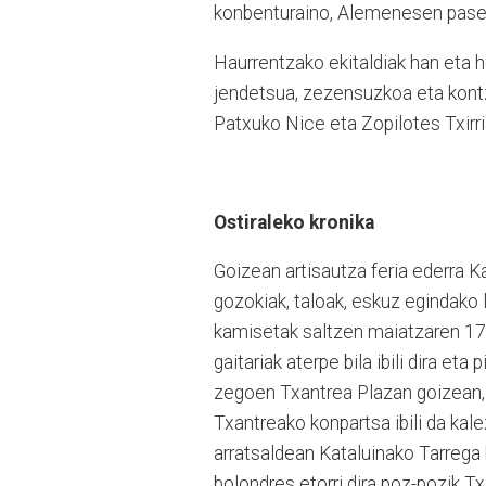
konbenturaino, Alemenesen pas
Haurrentzako ekitaldiak han eta h
jendetsua, zezensuzkoa eta kontze
Patxuko Nice eta Zopilotes Txirria
Ostiraleko kronika
Goizean artisautza feria ederra K
gozokiak, taloak, eskuz egindako
kamisetak saltzen maiatzaren 17a
gaitariak aterpe bila ibili dira et
zegoen Txantrea Plazan goizean, b
Txantreako konpartsa ibili da kale
arratsaldean Kataluinako Tarrega h
bolondres etorri dira poz-pozik T