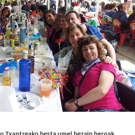
go Txantreako besta umel bezain beroak