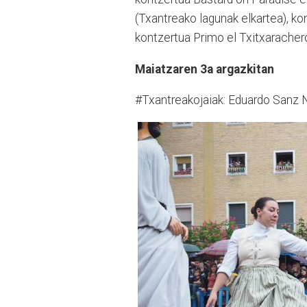
(Txantreako lagunak elkartea), ko
kontzertua Primo el Txitxarachero
Maiatzaren 3a argazkitan
#Txantreakojaiak: Eduardo Sanz Ni