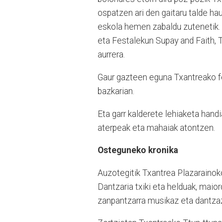
ospatzen ari den gaitaru talde ha
eskola hemen zabaldu zutenetik. 
eta Festalekun Supay and Faith, T
aurrera.
Gaur gazteen eguna Txantreako fe
bazkarian.
Eta garr kalderete lehiaketa handi
aterpeak eta mahaiak atontzen.
Osteguneko kronika
Auzotegitik Txantrea Plazarainoko
Dantzaria txiki eta helduak, mai
zanpantzarra musikaz eta dantzaz