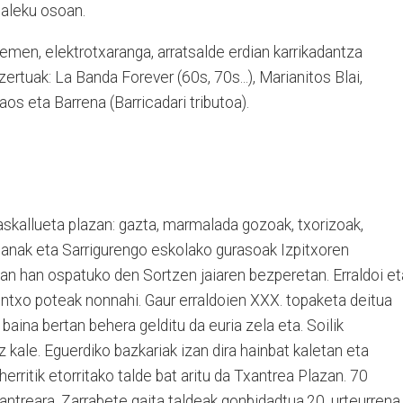
ealeku osoan.
emen, elektrotxaranga, arratsalde erdian karrikadantza
rtuak: La Banda Forever (60s, 70s...), Marianitos Blai,
os eta Barrena (Barricadari tributoa).
askallueta plazan: gazta, marmalada gozoak, txorizoak,
 lanak eta Sarrigurengo eskolako gurasoak Izpitxoren
n han ospatuko den Sortzen jaiaren bezperetan. Erraldoi et
a pintxo poteak nonnahi. Gaur erraldoien XXX. topaketa deitua
aina bertan behera gelditu da euria zela eta. Soilik
z kale. Eguerdiko bazkariak izan dira hainbat kaletan eta
erritik etorritako talde bat aritu da Txantrea Plazan. 70
xantreara, Zarrabete gaita taldeak gonbidadtua.20. urteurrena