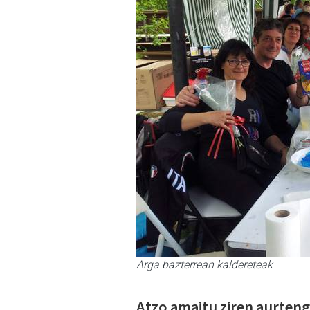
Arga bazterrean kaldereteak
Atzo amaitu ziren aurten