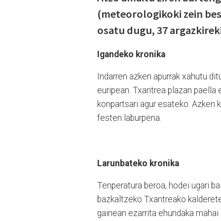
(meteorologikoki zein best
osatu dugu, 37 argazkirek
Igandeko kronika
Indarren azken apurrak xahutu dit
euripean. Txantrea plazan paella 
konpartsari agur esateko. Azken k
festen laburpena.
Larunbateko kronika
Tenperatura beroa, hodei ugari bai
bazkaltzeko Txantreako kalderete
gainean ezarrita ehundaka mahai 