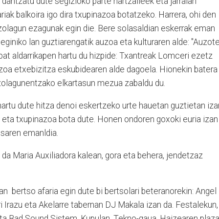
dantzatu dute segizioko parte hartzaileek eta jarraian
iak balkoira igo dira txupinazoa botatzeko. Harrera, ohi den
olagun ezagunak egin die. Bere solasaldian eskerrak eman
eginiko lan guztiarengatik auzoa eta kulturaren alde: "Auzot
bat aldarrikapen hartu du hizpide: Txantreak Lomceri ezetz
uzoa etxebizitza eskubidearen alde dagoela. Hionekin batera
zolagunentzako elkartasun mezua zabaldu du.
artu dute hitza denoi eskertzeko urte hauetan guztietan iza
 eta txupinazoa bota dute. Honen ondoren goxoki euria izan
rtsaren emanldia.
da Maria Auxiliadora kalean, gora eta behera, jendetzaz
ean bertso afaria egin dute bi bertsolari beteranorekin: Angel
 Irazu eta Akelarre tabernan DJ Makala izan da. Festalekun,
eta Bad Sound Sistem, Kupulan, Tekno-gaua, Haizearen plaz