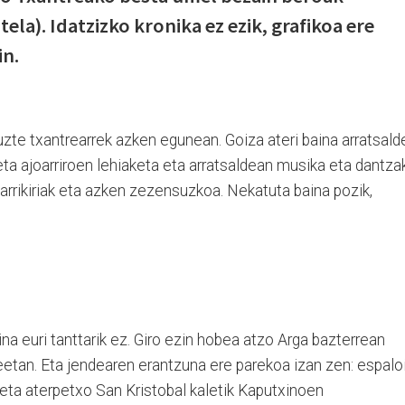
ela). Idatzizko kronika ez ezik, grafikoa ere
in.
uzte txantrearrek azken egunean. Goiza ateri baina arratsald
eta ajoarriroen lehiaketa eta arratsaldean musika eta dantza
arrikiriak eta azken zezensuzkoa. Nekatuta baina pozik,
na euri tanttarik ez. Giro ezin hobea atzo Arga bazterrean
etan. Eta jendearen erantzuna ere parekoa izan zen: espalo
eta aterpetxo San Kristobal kaletik Kaputxinoen