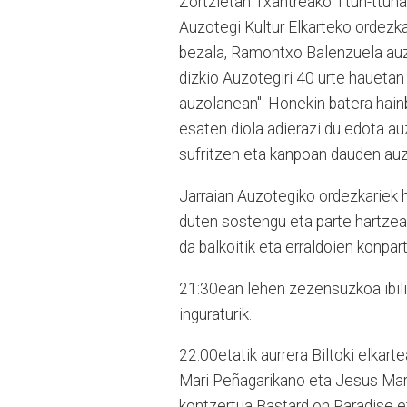
Zortzietan Txantreako Ttun-ttuna 
Auzotegi Kultur Elkarteko ordezkar
bezala, Ramontxo Balenzuela auz
dizkio Auzotegiri 40 urte hauetan 
auzolanean". Honekin batera hain
esaten diola adierazi du edota a
sufritzen eta kanpoan dauden au
Jarraian Auzotegiko ordezkariek h
duten sostengu eta parte hartzea
da balkoitik eta erraldoien konpa
21:30ean lehen zezensuzkoa ibili 
inguraturik.
22:00etatik aurrera Biltoki elkart
Mari Peñagarikano eta Jesus Mari
kontzertua Bastard on Paradise 