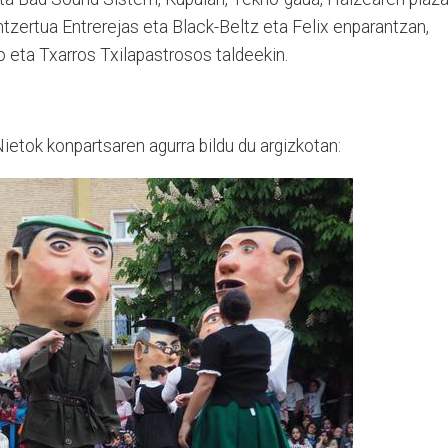
ntzertua Entrerejas eta Black-Beltz eta Felix enparantzan,
 eta Txarros Txilapastrosos taldeekin.
etok konpartsaren agurra bildu du argizkotan: