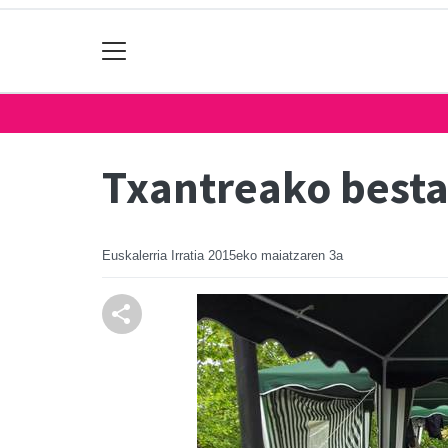
Txantreako besta
Euskalerria Irratia
2015eko maiatzaren 3a