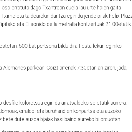
u oso errotuta dago Txantrean duela lau urte haien gaita
Tximeleta taldearekin dantza egin du jende pilak Felix Plaz
ipitako eta El sonido de la metralla kontzertuak 21:00etatik
stetan: 500 bat pertsona bildu dira Festa lekun eginiko
a Alemanes parkean. Goiztiarrenak 7:30etan ari ziren, jada,
 desfile koloretsua egin da arratsaldeko seietatik aurrera.
ordomoak, erraldoi eta buruhandien konpartsa eta auzoko
 bete dute auzoa bjaiak hasi baino aurreko bi orduotan.