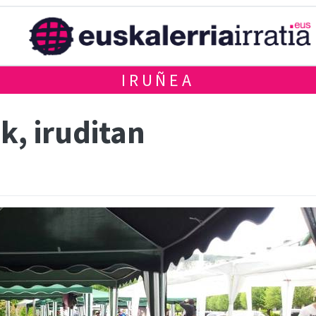
IRUÑEA
k, iruditan