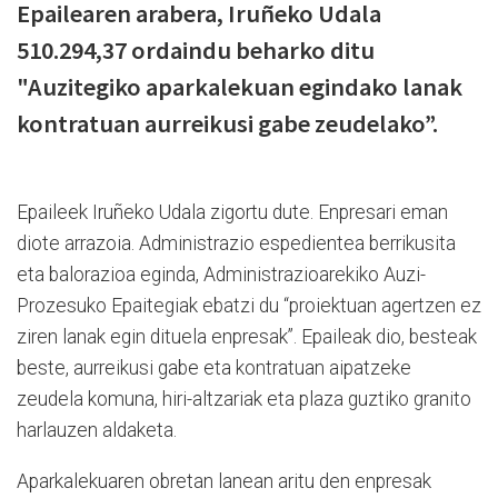
Epailearen arabera, Iruñeko Udala
510.294,37 ordaindu beharko ditu
"Auzitegiko aparkalekuan egindako lanak
kontratuan aurreikusi gabe zeudelako”.
Epaileek Iruñeko Udala zigortu dute. Enpresari eman
diote arrazoia. Administrazio espedientea berrikusita
eta balorazioa eginda, Administrazioarekiko Auzi-
Prozesuko Epaitegiak ebatzi du “proiektuan agertzen ez
ziren lanak egin dituela enpresak”. Epaileak dio, besteak
beste, aurreikusi gabe eta kontratuan aipatzeke
zeudela komuna, hiri-altzariak eta plaza guztiko granito
harlauzen aldaketa.
Aparkalekuaren obretan lanean aritu den enpresak