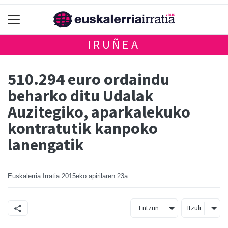
IRUÑEA
510.294 euro ordaindu
beharko ditu Udalak
Auzitegiko, aparkalekuko
kontratutik kanpoko
lanengatik
Euskalerria Irratia
2015eko apirilaren 23a
Entzun
Itzuli