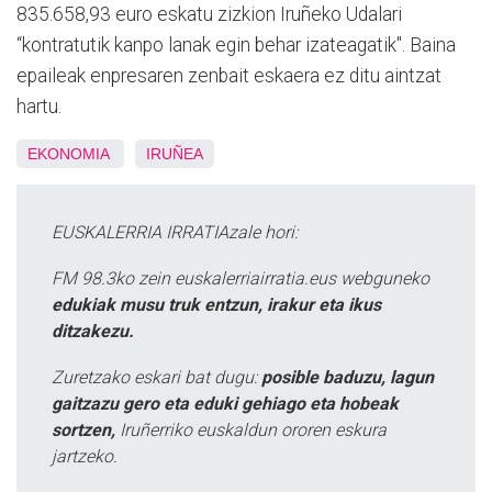
835.658,93 euro eskatu zizkion Iruñeko Udalari
“kontratutik kanpo lanak egin behar izateagatik". Baina
epaileak enpresaren zenbait eskaera ez ditu aintzat
hartu.
EKONOMIA
IRUÑEA
EUSKALERRIA IRRATIAzale hori:
FM 98.3ko zein euskalerriairratia.eus webguneko
edukiak musu truk entzun, irakur eta ikus
ditzakezu.
Zuretzako eskari bat dugu:
posible baduzu, lagun
gaitzazu gero eta eduki gehiago eta hobeak
sortzen,
Iruñerriko euskaldun ororen eskura
jartzeko.