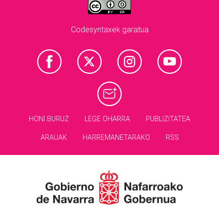
Codesyntaxek garatua
HONI BURUZ
LEGE OHARRA
PUBLIZITATEA
ARAUAK
HARREMANETARAKO
RSS