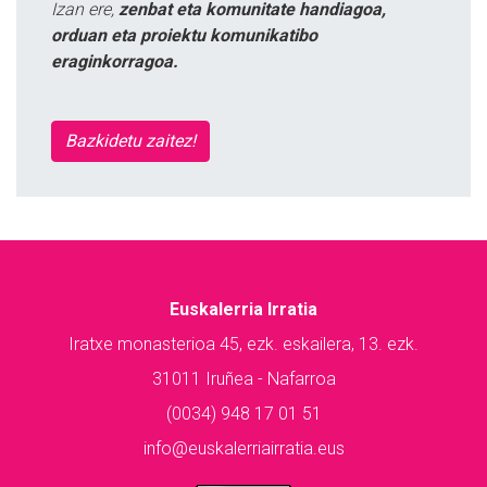
Izan ere,
zenbat eta komunitate handiagoa,
orduan eta proiektu komunikatibo
eraginkorragoa.
Bazkidetu zaitez!
Euskalerria Irratia
Iratxe monasterioa 45, ezk. eskailera, 13. ezk.
31011 Iruñea - Nafarroa
(0034) 948 17 01 51
info@euskalerriairratia.eus