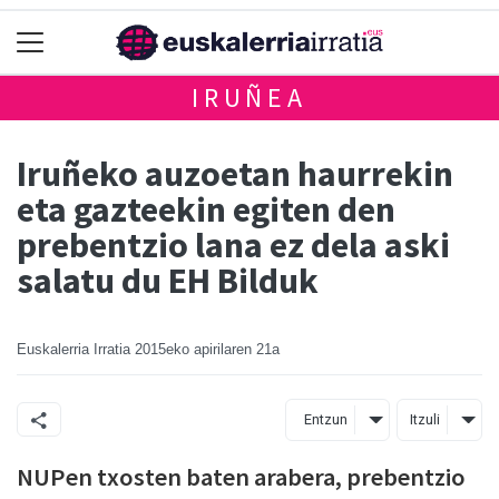
IRUÑEA
Iruñeko auzoetan haurrekin
eta gazteekin egiten den
prebentzio lana ez dela aski
salatu du EH Bilduk
Euskalerria Irratia
2015eko apirilaren 21a
Entzun
Itzuli
NUPen txosten baten arabera, prebentzio