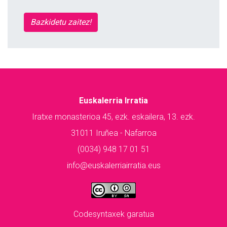
Bazkidetu zaitez!
Euskalerria Irratia
Iratxe monasterioa 45, ezk. eskailera, 13. ezk.
31011 Iruñea - Nafarroa
(0034) 948 17 01 51
info@euskalerriairratia.eus
Codesyntaxek garatua