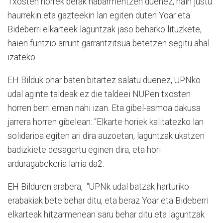
Txosten horrek berak nabarmentzen duenez, hain justu
haurrekin eta gazteekin lan egiten duten Yoar eta
Bideberri elkarteek laguntzak jaso beharko lituzkete,
haien funtzio arrunt garrantzitsua betetzen segitu ahal
izateko.
EH Bilduk ohar baten bitartez salatu duenez, UPNko
udal aginte taldeak ez die taldeei NUPen txosten
horren berri eman nahi izan. Eta gibel-asmoa dakusa
jarrera horren gibelean: “Elkarte horiek kalitatezko lan
solidarioa egiten ari dira auzoetan, laguntzak ukatzen
badizkiete desagertu eginen dira, eta hori
arduragabekeria larria da2.
EH Bilduren arabera, “UPNk udal batzak harturiko
erabakiak bete behar ditu, eta beraz Yoar eta Bideberri
elkarteak hitzarmenean saru behar ditu eta laguntzak