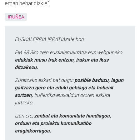
eman behar dizkie”.
IRUÑEA
EUSKALERRIA IRRATIAzale hori:
FM 98.3ko zein euskalerriairratia.eus webguneko
edukiak musu truk entzun, irakur eta ikus
ditzakezu.
Zuretzako eskari bat dugu:
posible baduzu, lagun
gaitzazu gero eta eduki gehiago eta hobeak
sortzen,
Iruñerriko euskaldun ororen eskura
jartzeko.
Izan ere,
zenbat eta komunitate handiagoa,
orduan eta proiektu komunikatibo
eraginkorragoa.