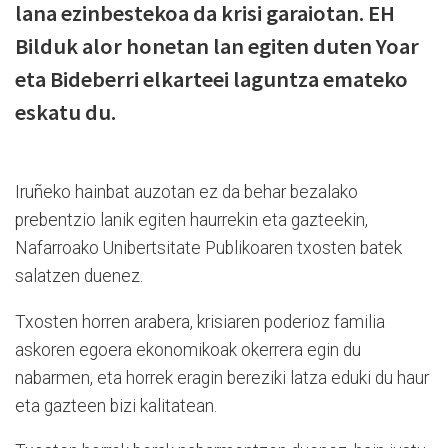
lana ezinbestekoa da krisi garaiotan. EH
Bilduk alor honetan lan egiten duten Yoar
eta Bideberri elkarteei laguntza emateko
eskatu du.
Iruñeko hainbat auzotan ez da behar bezalako
prebentzio lanik egiten haurrekin eta gazteekin,
Nafarroako Unibertsitate Publikoaren txosten batek
salatzen duenez.
Txosten horren arabera, krisiaren poderioz familia
askoren egoera ekonomikoak okerrera egin du
nabarmen, eta horrek eragin bereziki latza eduki du haur
eta gazteen bizi kalitatean.