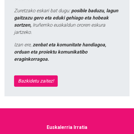
Zuretzako eskari bat dugu:
posible baduzu, lagun
gaitzazu gero eta eduki gehiago eta hobeak
sortzen,
Iruñerriko euskaldun ororen eskura
jartzeko.
Izan ere,
zenbat eta komunitate handiagoa,
orduan eta proiektu komunikatibo
eraginkorragoa.
Bazkidetu zaitez!
Euskalerria Irratia