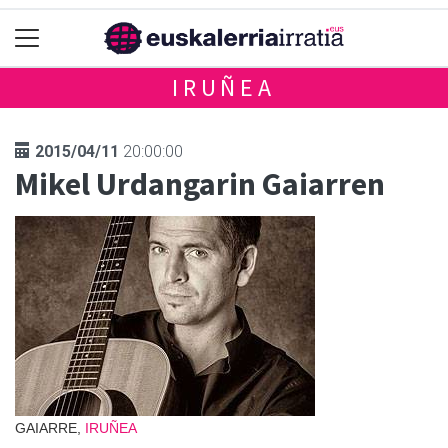
IRUÑEA
2015/04/11
20:00:00
Mikel Urdangarin Gaiarren
GAIARRE,
IRUÑEA