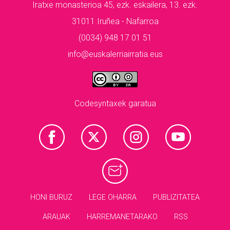
Iratxe monasterioa 45, ezk. eskailera, 13. ezk.
31011 Iruñea - Nafarroa
(0034) 948 17 01 51
info@euskalerriairratia.eus
Codesyntaxek garatua
HONI BURUZ
LEGE OHARRA
PUBLIZITATEA
ARAUAK
HARREMANETARAKO
RSS