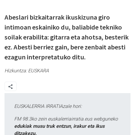
Abeslari bizkaitarrak ikuskizuna giro
intimoan eskainiko du, baliabide tekniko
soilak erabilita: gitarra eta ahotsa, besterik
ez. Abesti berriez gain, bere zenbait abesti
ezagun interpretatuko ditu.
Hizkuntza:
EUSKARA
EUSKALERRIA IRRATIAzale hori:
FM 98.3ko zein euskalerriairratia.eus webguneko
edukiak musu truk entzun, irakur eta ikus
ditzakezu.