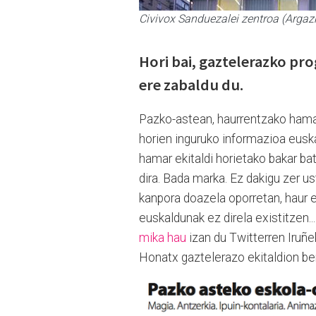
Civivox Sanduezalei zentroa (Argaz
Hori bai, gaztelerazko p
ere zabaldu du.
Pazko-astean, haurrentzako hamar 
horien inguruko informazioa euskar
hamar ekitaldi horietako bakar ba
dira. Bada marka. Ez dakigu zer u
kanpora doazela oporretan, haur e
euskaldunak ez direla existitzen.
mika hau
izan du Twitterren Iruñe
Honatx gaztelerazo ekitaldion ber