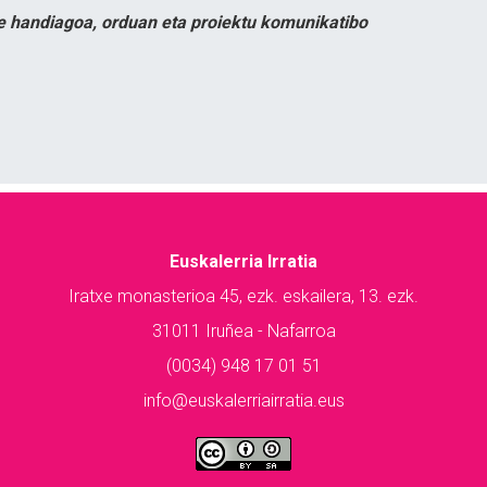
e handiagoa, orduan eta proiektu komunikatibo
Euskalerria Irratia
Iratxe monasterioa 45, ezk. eskailera, 13. ezk.
31011 Iruñea - Nafarroa
(0034) 948 17 01 51
info@euskalerriairratia.eus