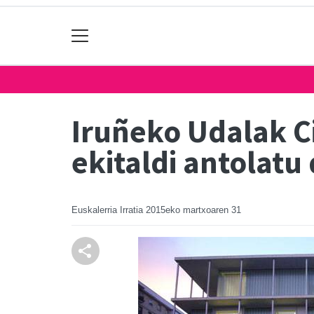
Iruñeko Udalak C
ekitaldi antolatu
Euskalerria Irratia
2015eko martxoaren 31