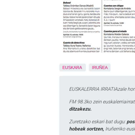
EUSKARA
IRUÑEA
EUSKALERRIA IRRATIAzale hori
FM 98.3ko zein euskalerriairr
ditzakezu.
Zuretzako eskari bat dugu:
pos
hobeak sortzen,
Iruñerriko eus