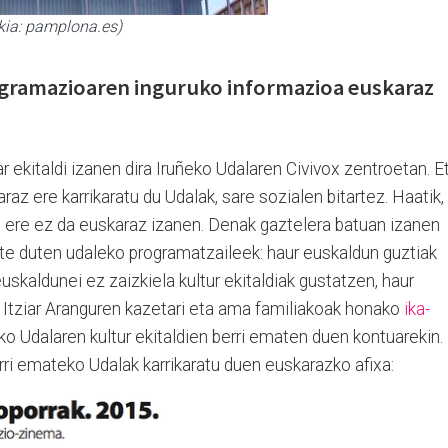
kia: pamplona.es)
rogramazioaren inguruko informazioa euskaraz
ekitaldi izanen dira Iruñeko Udalaren Civivox zentroetan. E
az ere karrikaratu du Udalak, sare sozialen bitartez. Haatik,
t ere ez da euskaraz izanen. Denak gaztelera batuan izanen
ste duten udaleko programatzaileek: haur euskaldun guztiak
uskaldunei ez zaizkiela kultur ekitaldiak gustatzen, haur
.. Itziar Aranguren kazetari eta ama familiakoak honako
ika-
ko Udalaren kultur ekitaldien berri ematen duen kontuarekin.
ri emateko Udalak karrikaratu duen euskarazko afixa: