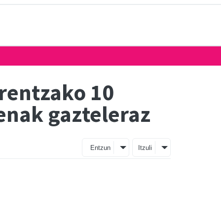
rrentzako 10
denak gazteleraz
Entzun
Itzuli