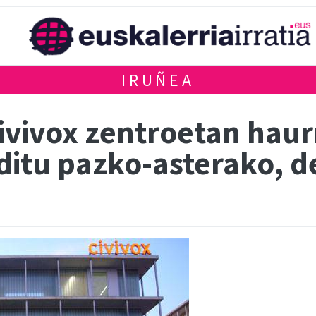
IRUÑEA
ivivox zentroetan hau
 ditu pazko-asterako, 