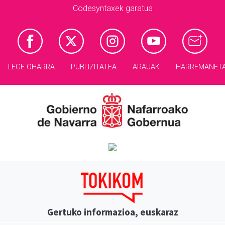
Codesyntaxek garatua
LEGE OHARRA
PUBLIZITATEA
ARAUAK
HARREMANET
Gertuko informazioa, euskaraz