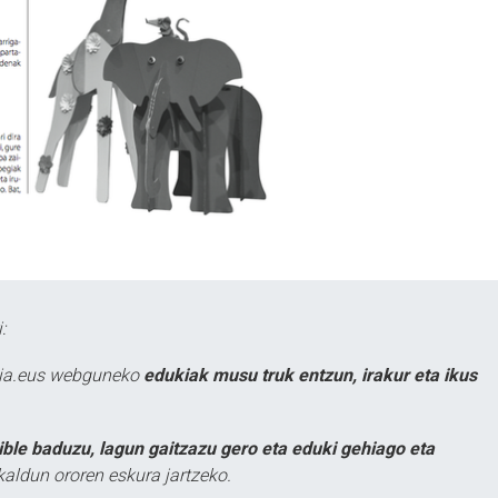
:
atia.eus webguneko
edukiak musu truk entzun, irakur eta ikus
ible baduzu, lagun gaitzazu gero eta eduki gehiago eta
kaldun ororen eskura jartzeko.