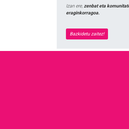
Izan ere,
zenbat eta komunitat
eraginkorragoa.
Bazkidetu zaitez!