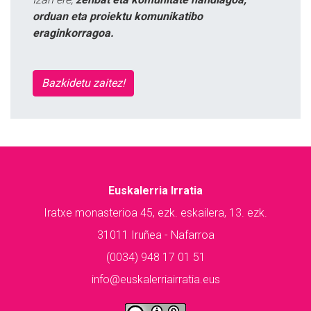
orduan eta proiektu komunikatibo
eraginkorragoa.
Bazkidetu zaitez!
Euskalerria Irratia
Iratxe monasterioa 45, ezk. eskailera, 13. ezk.
31011 Iruñea - Nafarroa
(0034) 948 17 01 51
info@euskalerriairratia.eus