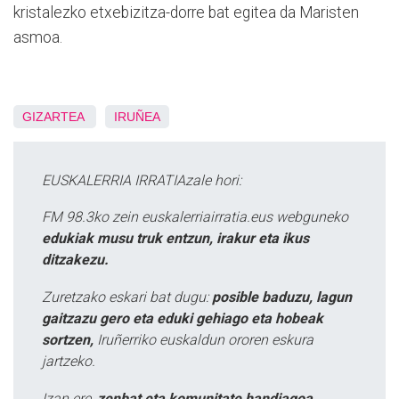
kristalezko etxebizitza-dorre bat egitea da Maristen
asmoa.
GIZARTEA
IRUÑEA
EUSKALERRIA IRRATIAzale hori:
FM 98.3ko zein euskalerriairratia.eus webguneko
edukiak musu truk entzun, irakur eta ikus
ditzakezu.
Zuretzako eskari bat dugu:
posible baduzu, lagun
gaitzazu gero eta eduki gehiago eta hobeak
sortzen,
Iruñerriko euskaldun ororen eskura
jartzeko.
Izan ere,
zenbat eta komunitate handiagoa,