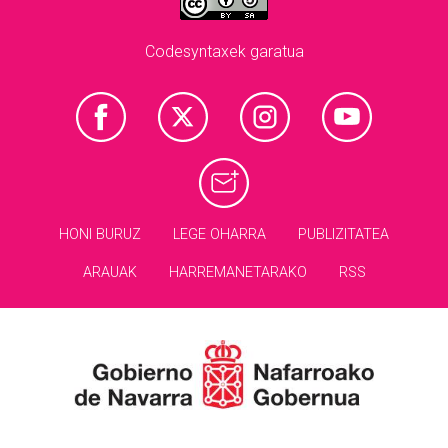
Codesyntaxek garatua
HONI BURUZ
LEGE OHARRA
PUBLIZITATEA
ARAUAK
HARREMANETARAKO
RSS