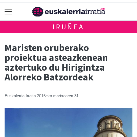
IRUÑEA
Maristen oruberako
proiektua asteazkenean
aztertuko du Hirigintza
Alorreko Batzordeak
Euskalerria Irratia
2015eko martxoaren 31