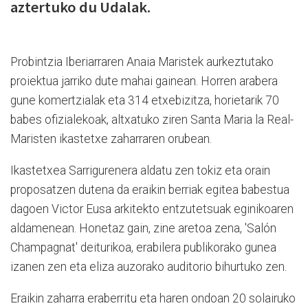
aztertuko du Udalak.
Probintzia Iberiarraren Anaia Maristek aurkeztutako
proiektua jarriko dute mahai gainean. Horren arabera
gune komertzialak eta 314 etxebizitza, horietarik 70
babes ofizialekoak, altxatuko ziren Santa Maria la Real-
Maristen ikastetxe zaharraren orubean.
Ikastetxea Sarrigurenera aldatu zen tokiz eta orain
proposatzen dutena da eraikin berriak egitea babestua
dagoen Victor Eusa arkitekto entzutetsuak eginikoaren
aldamenean. Honetaz gain, zine aretoa zena, 'Salón
Champagnat' deiturikoa, erabilera publikorako gunea
izanen zen eta eliza auzorako auditorio bihurtuko zen.
Eraikin zaharra eraberritu eta haren ondoan 20 solairuko