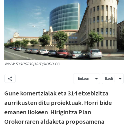
www.maristaspamplona.es
Entzun
Itzuli
Gune komertzialak eta 314 etxebizitza
aurrikusten ditu proiektuak. Horri bide
emanen liokeen Hirigintza Plan
Orokorraren aldaketa proposamena