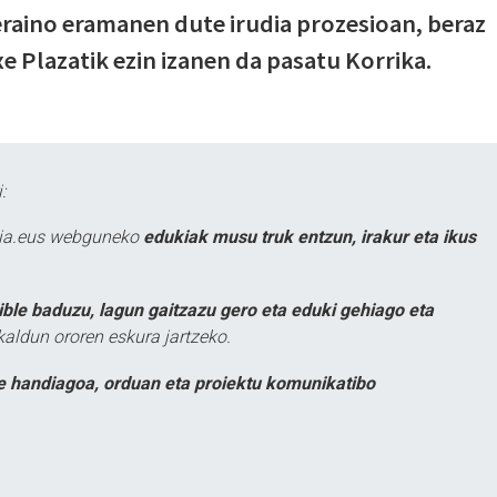
eraino eramanen dute irudia prozesioan, beraz
e Plazatik ezin izanen da pasatu Korrika.
:
atia.eus webguneko
edukiak musu truk entzun, irakur eta ikus
ible baduzu, lagun gaitzazu gero eta eduki gehiago eta
kaldun ororen eskura jartzeko.
e handiagoa, orduan eta proiektu komunikatibo