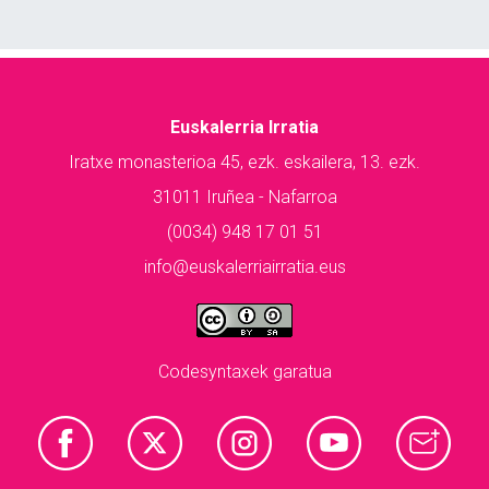
Euskalerria Irratia
Iratxe monasterioa 45, ezk. eskailera, 13. ezk.
31011 Iruñea - Nafarroa
(0034) 948 17 01 51
info@euskalerriairratia.eus
Codesyntaxek garatua