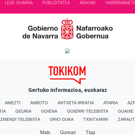
LEGE OHARRA
PUBLIZITATEA
ARAUAK
HARREMANET
Gertuko informazioa, euskaraz
AMEZTI
ANBOTO
ANTXETA IRRATIA
ATARIA
AZP
TIA
GEURIA
GOIENA
GOIERRI TELEBISTA
GUAIXE
IZMENDI TELEBISTA
ORIO GUKA
TXINTXARRI
ZARAUT
Matx
Gurean
Ttap