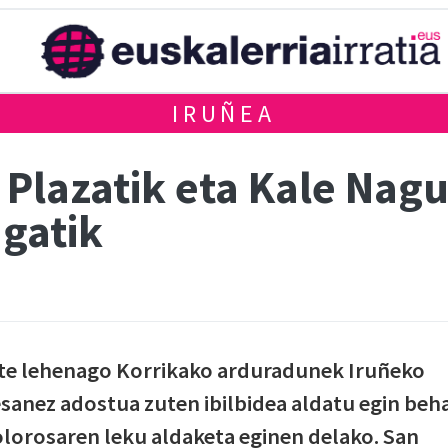
IRUÑEA
Plazatik eta Kale Nagus
gatik
bete lehenago Korrikako arduradunek Iruñeko
esanez adostua zuten ibilbidea aldatu egin beh
Dolorosaren leku aldaketa eginen delako. San