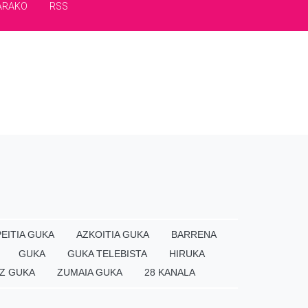
ARAKO
RSS
EITIA GUKA
AZKOITIA GUKA
BARRENA
GUKA
GUKA TELEBISTA
HIRUKA
Z GUKA
ZUMAIA GUKA
28 KANALA