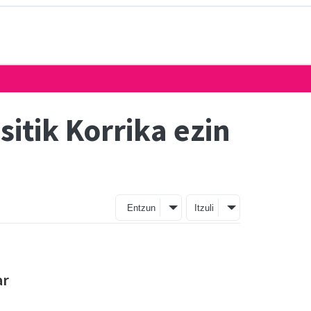
itik Korrika ezin
Entzun
Itzuli
ar