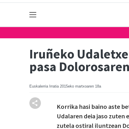
Iruñeko Udaletxe 
pasa Dolorosaren
Euskalerria Irratia
2015eko martxoaren 18a
Korrika hasi baino aste 
Udalaren deia jaso zuten 
zutela ostiral iluntzean 