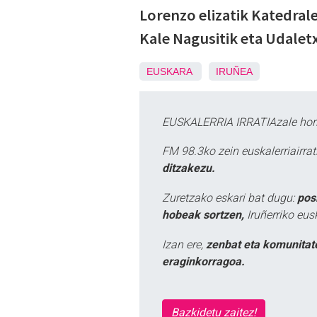
Lorenzo elizatik Katedral
Kale Nagusitik eta Udaletx
EUSKARA
IRUÑEA
EUSKALERRIA IRRATIAzale hori
FM 98.3ko zein euskalerriairr
ditzakezu.
Zuretzako eskari bat dugu:
pos
hobeak sortzen,
Iruñerriko eus
Izan ere,
zenbat eta komunitat
eraginkorragoa.
Bazkidetu zaitez!