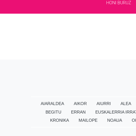
HONI BURUZ
AIARALDEA
AIKOR
AIURRI
ALEA
BEGITU
ERRAN
EUSKALERRIA IRRA
KRONIKA
MAILOPE
NOAUA
O