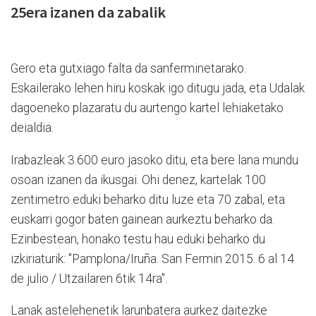
25era izanen da zabalik
Gero eta gutxiago falta da sanferminetarako.
Eskailerako lehen hiru koskak igo ditugu jada, eta Udalak
dagoeneko plazaratu du aurtengo kartel lehiaketako
deialdia.
Irabazleak 3.600 euro jasoko ditu, eta bere lana mundu
osoan izanen da ikusgai. Ohi denez, kartelak 100
zentimetro eduki beharko ditu luze eta 70 zabal, eta
euskarri gogor baten gainean aurkeztu beharko da.
Ezinbestean, honako testu hau eduki beharko du
izkiriaturik: "Pamplona/Iruña. San Fermin 2015. 6 al 14
de julio / Utzailaren 6tik 14ra".
Lanak astelehenetik larunbatera aurkez daitezke