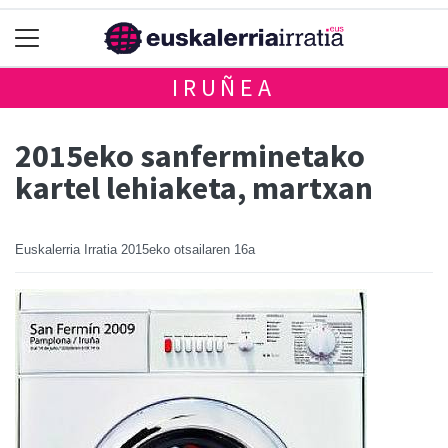
IRUÑEA
2015eko sanferminetako
kartel lehiaketa, martxan
Euskalerria Irratia
2015eko otsailaren 16a