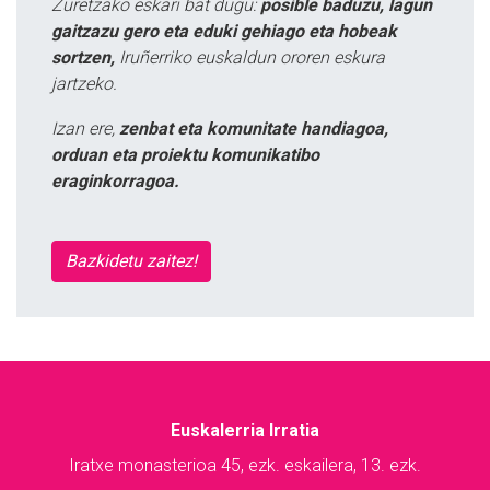
Zuretzako eskari bat dugu:
posible baduzu, lagun
gaitzazu gero eta eduki gehiago eta hobeak
sortzen,
Iruñerriko euskaldun ororen eskura
jartzeko.
Izan ere,
zenbat eta komunitate handiagoa,
orduan eta proiektu komunikatibo
eraginkorragoa.
Bazkidetu zaitez!
Euskalerria Irratia
Iratxe monasterioa 45, ezk. eskailera, 13. ezk.