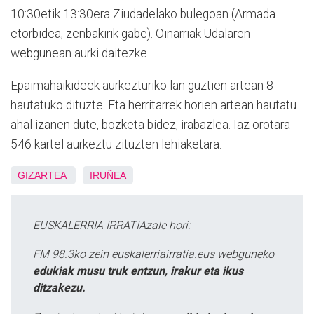
10:30etik 13:30era Ziudadelako bulegoan (Armada
etorbidea, zenbakirik gabe). Oinarriak Udalaren
webgunean aurki daitezke.
Epaimahaikideek aurkezturiko lan guztien artean 8
hautatuko dituzte. Eta herritarrek horien artean hautatu
ahal izanen dute, bozketa bidez, irabazlea. Iaz orotara
546 kartel aurkeztu zituzten lehiaketara.
GIZARTEA
IRUÑEA
EUSKALERRIA IRRATIAzale hori:
FM 98.3ko zein euskalerriairratia.eus webguneko
edukiak musu truk entzun, irakur eta ikus
ditzakezu.