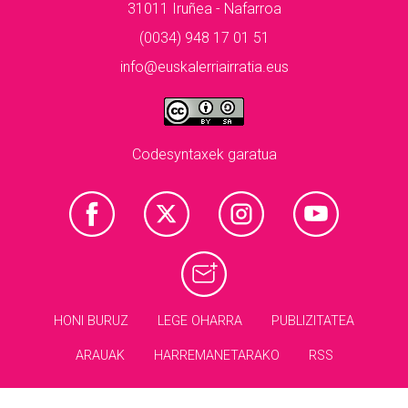
31011 Iruñea - Nafarroa
(0034) 948 17 01 51
info@euskalerriairratia.eus
Codesyntaxek garatua
HONI BURUZ
LEGE OHARRA
PUBLIZITATEA
ARAUAK
HARREMANETARAKO
RSS