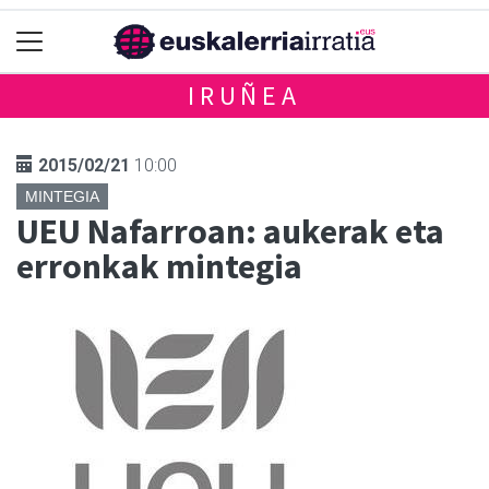
IRUÑEA
2015/02/21
10:00
MINTEGIA
UEU Nafarroan: aukerak eta
erronkak mintegia