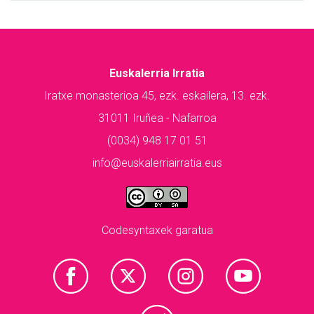
Euskalerria Irratia
Iratxe monasterioa 45, ezk. eskailera, 13. ezk.
31011 Iruñea - Nafarroa
(0034) 948 17 01 51
info@euskalerriairratia.eus
Codesyntaxek garatua