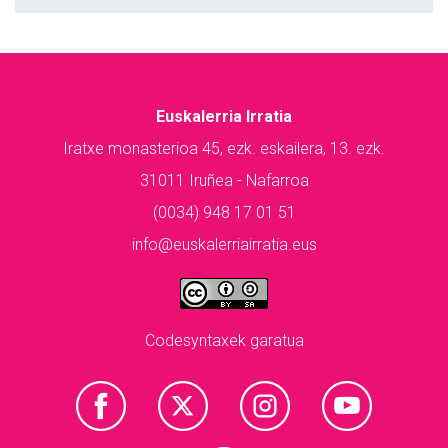
Euskalerria Irratia
Iratxe monasterioa 45, ezk. eskailera, 13. ezk.
31011 Iruñea - Nafarroa
(0034) 948 17 01 51
info@euskalerriairratia.eus
Codesyntaxek garatua