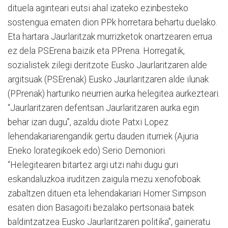
dituela aginteari eutsi ahal izateko ezinbesteko
sostengua ematen dion PPk horretara behartu duelako.
Eta hartara Jaurlaritzak murrizketok onartzearen errua
ez dela PSErena baizik eta PPrena. Horregatik,
sozialistek zilegi deritzote Eusko Jaurlaritzaren alde
argitsuak (PSErenak) Eusko Jaurlaritzaren alde ilunak
(PPrenak) harturiko neurrien aurka helegitea aurkezteari.
“Jaurlaritzaren defentsan Jaurlaritzaren aurka egin
behar izan dugu”, azaldu diote Patxi Lopez
lehendakariarengandik gertu dauden iturriek (Ajuria
Eneko lorategikoek edo) Serio Demoniori.
“Helegitearen bitartez argi utzi nahi dugu guri
eskandaluzkoa iruditzen zaigula mezu xenofoboak
zabaltzen dituen eta lehendakariari Homer Simpson
esaten dion Basagoiti bezalako pertsonaia batek
baldintzatzea Eusko Jaurlaritzaren politika”, gaineratu