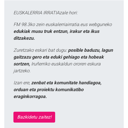
EUSKALERRIA IRRATIAzale hori:
FM 98.3ko zein euskalerriairratia.eus webguneko
edukiak musu truk entzun, irakur eta ikus
ditzakezu.
Zuretzako eskari bat dugu:
posible baduzu, lagun
gaitzazu gero eta eduki gehiago eta hobeak
sortzen,
Iruñerriko euskaldun ororen eskura
jartzeko.
Izan ere,
zenbat eta komunitate handiagoa,
orduan eta proiektu komunikatibo
eraginkorragoa.
Bazkidetu zaitez!