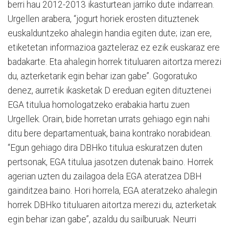
berri hau 2012-2013 ikasturtean jarriko dute indarrean.
Urgellen arabera, “jogurt horiek erosten dituztenek
euskalduntzeko ahalegin handia egiten dute; izan ere,
etiketetan informazioa gazteleraz ez ezik euskaraz ere
badakarte. Eta ahalegin horrek tituluaren aitortza merezi
du, azterketarik egin behar izan gabe”. Gogoratuko
denez, aurretik ikasketak D ereduan egiten dituztenei
EGA titulua homologatzeko erabakia hartu zuen
Urgellek. Orain, bide horretan urrats gehiago egin nahi
ditu bere departamentuak, baina kontrako norabidean.
“Egun gehiago dira DBHko titulua eskuratzen duten
pertsonak, EGA titulua jasotzen dutenak baino. Horrek
agerian uzten du zailagoa dela EGA ateratzea DBH
gainditzea baino. Hori horrela, EGA ateratzeko ahalegin
horrek DBHko tituluaren aitortza merezi du, azterketak
egin behar izan gabe”, azaldu du sailburuak. Neurri