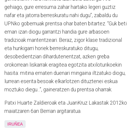
gehiago, gure erresuma zahar hartako legeri guztiz
nafar eta jatorra berreskuratu nahi dugu”, zabaldu du
UPNko gobernuak prentsa ohar baten bitartez. “Guk beti
eman izan diogu garrantzi handia gure arbasoen
tradizioak mantentzeari. Beraz, zigor klase tradizional
eta hunkigarri horiek berreskuratuko ditugu,
desobedientzian dihardutenentzat, azken greba
orokorrean liskarrak eragitea egotzita atxiloturikoekin
hasita: mitina ematen duenari mingaina iltzatuko diogu,
lurrean eserita besoak elkarlotzen dituztenei eskua
moztuko diegu...”, gaineratzen du prentsa oharrak.
Patxi Huarte Zaldieroak eta JuanKruz Lakastak 2012ko
maiatzaren 6an Berrian argitaratua.
IRUÑEA