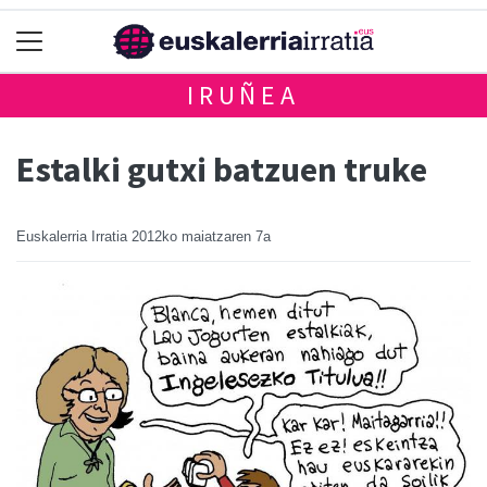
IRUÑEA
Estalki gutxi batzuen truke
Euskalerria Irratia
2012ko maiatzaren 7a