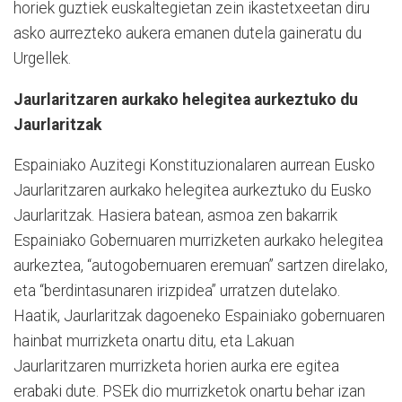
horiek guztiek euskaltegietan zein ikastetxeetan diru
asko aurrezteko aukera emanen dutela gaineratu du
Urgellek.
Jaurlaritzaren aurkako helegitea aurkeztuko du
Jaurlaritzak
Espainiako Auzitegi Konstituzionalaren aurrean Eusko
Jaurlaritzaren aurkako helegitea aurkeztuko du Eusko
Jaurlaritzak. Hasiera batean, asmoa zen bakarrik
Espainiako Gobernuaren murrizketen aurkako helegitea
aurkeztea, “autogobernuaren eremuan” sartzen direlako,
eta “berdintasunaren irizpidea” urratzen dutelako.
Haatik, Jaurlaritzak dagoeneko Espainiako gobernuaren
hainbat murrizketa onartu ditu, eta Lakuan
Jaurlaritzaren murrizketa horien aurka ere egitea
erabaki dute. PSEk dio murrizketok onartu behar izan