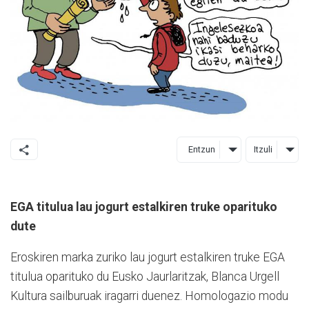
Entzun
Itzuli
EGA titulua lau jogurt estalkiren truke oparituko
dute
Eroskiren marka zuriko lau jogurt estalkiren truke EGA
titulua oparituko du Eusko Jaurlaritzak, Blanca Urgell
Kultura sailburuak iragarri duenez. Homologazio modu