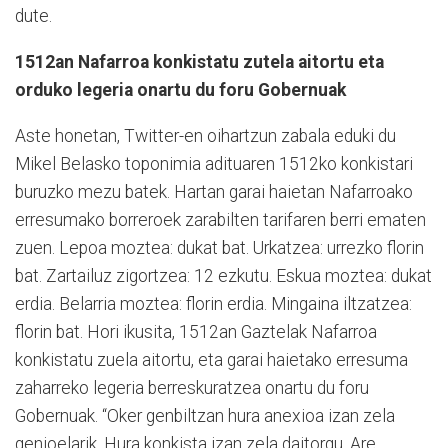
dute.
1512an Nafarroa konkistatu zutela aitortu eta
orduko legeria onartu du foru Gobernuak
Aste honetan, Twitter-en oihartzun zabala eduki du
Mikel Belasko toponimia adituaren 1512ko konkistari
buruzko mezu batek. Hartan garai haietan Nafarroako
erresumako borreroek zarabilten tarifaren berri ematen
zuen. Lepoa moztea: dukat bat. Urkatzea: urrezko florin
bat. Zartailuz zigortzea: 12 ezkutu. Eskua moztea: dukat
erdia. Belarria moztea: florin erdia. Mingaina iltzatzea:
florin bat. Hori ikusita, 1512an Gaztelak Nafarroa
konkistatu zuela aitortu, eta garai haietako erresuma
zaharreko legeria berreskuratzea onartu du foru
Gobernuak. “Oker genbiltzan hura anexioa izan zela
genioelarik. Hura konkista izan zela daitorgu. Are