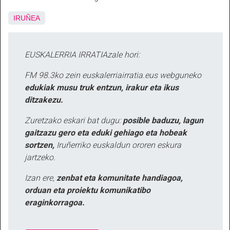
IRUÑEA
EUSKALERRIA IRRATIAzale hori:
FM 98.3ko zein euskalerriairratia.eus webguneko
edukiak musu truk entzun, irakur eta ikus
ditzakezu.
Zuretzako eskari bat dugu:
posible baduzu, lagun
gaitzazu gero eta eduki gehiago eta hobeak
sortzen,
Iruñerriko euskaldun ororen eskura
jartzeko.
Izan ere,
zenbat eta komunitate handiagoa,
orduan eta proiektu komunikatibo
eraginkorragoa.