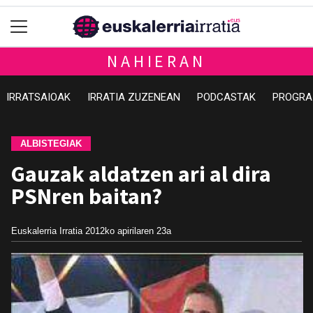
NAHIERAN
IRRATSAIOAK
IRRATIA ZUZENEAN
PODCASTAK
PROGRA
ALBISTEGIAK
Gauzak aldatzen ari al dira
PSNren baitan?
Euskalerria Irratia
2012ko apirilaren 23a