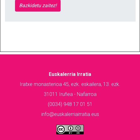
Bazkidetu zaitez!
Euskalerria Irratia
Iratxe monasterioa 45, ezk. eskailera, 13. ezk.
31011 Iruñea - Nafarroa
(0034) 948 17 01 51
info@euskalerriairratia.eus