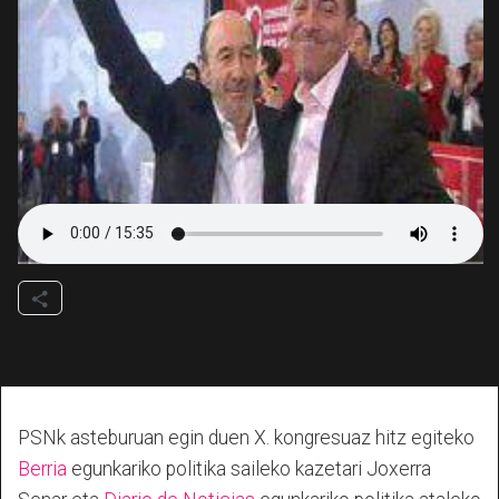
PSNk asteburuan egin duen X. kongresuaz hitz egiteko
Berria
egunkariko politika saileko kazetari Joxerra