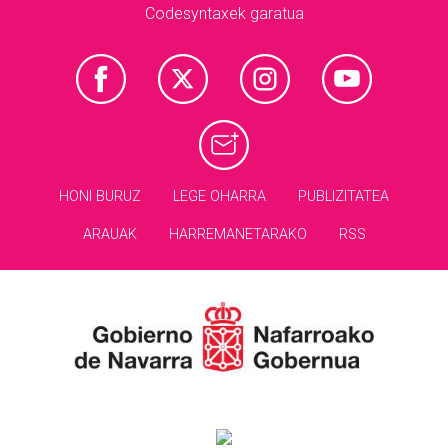
Codesyntaxek garatua
HONI BURUZ
LEGE OHARRA
PUBLIZITATEA
ARAUAK
HARREMANETARAKO
RSS