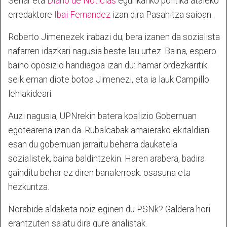
Senar eta
Diario de Noticias
egunkariko politika ataleko
erredaktore
Ibai Fernandez
izan dira Pasahitza saioan.
Roberto Jimenezek irabazi du; bera izanen da sozialista
nafarren idazkari nagusia beste lau urtez. Baina, espero
baino oposizio handiagoa izan du: hamar ordezkaritik
seik eman diote botoa Jimenezi, eta ia lauk Campillo
lehiakideari.
Auzi nagusia, UPNrekin batera koalizio Gobernuan
egotearena izan da. Rubalcabak amaierako ekitaldian
esan du gobernuan jarraitu beharra daukatela
sozialistek, baina baldintzekin. Haren arabera, badira
gainditu behar ez diren banalerroak: osasuna eta
hezkuntza.
Norabide aldaketa noiz eginen du PSNk? Galdera hori
erantzuten saiatu dira gure analistak.