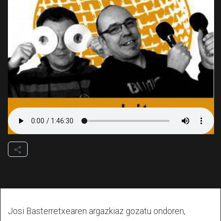
Josi Basterretxearen argazkiaz gozatu ondoren,