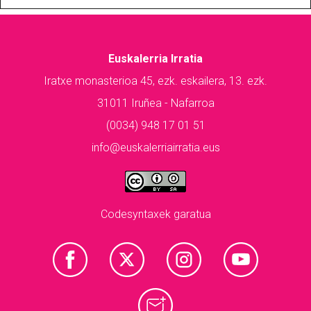
Euskalerria Irratia
Iratxe monasterioa 45, ezk. eskailera, 13. ezk.
31011 Iruñea - Nafarroa
(0034) 948 17 01 51
info@euskalerriairratia.eus
Codesyntaxek garatua