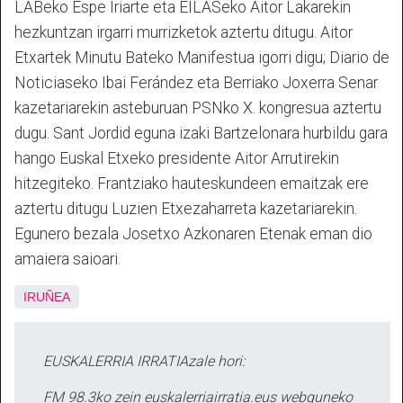
LABeko Espe Iriarte eta EILASeko Aitor Lakarekin
hezkuntzan irgarri murrizketok aztertu ditugu. Aitor
Etxartek Minutu Bateko Manifestua igorri digu; Diario de
Noticiaseko Ibai Ferández eta Berriako Joxerra Senar
kazetariarekin asteburuan PSNko X. kongresua aztertu
dugu. Sant Jordid eguna izaki Bartzelonara hurbildu gara
hango Euskal Etxeko presidente Aitor Arrutirekin
hitzegiteko. Frantziako hauteskundeen emaitzak ere
aztertu ditugu Luzien Etxezaharreta kazetariarekin.
Egunero bezala Josetxo Azkonaren Etenak eman dio
amaiera saioari.
IRUÑEA
EUSKALERRIA IRRATIAzale hori:
FM 98.3ko zein euskalerriairratia.eus webguneko