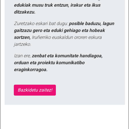
edukiak musu truk entzun, irakur eta ikus
ditzakezu.
Zuretzako eskari bat dugu:
posible baduzu, lagun
gaitzazu gero eta eduki gehiago eta hobeak
sortzen,
Iruñerriko euskaldun ororen eskura
jartzeko.
Izan ere,
zenbat eta komunitate handiagoa,
orduan eta proiektu komunikatibo
eraginkorragoa.
Bazkidetu zaitez!