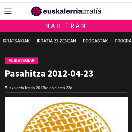
NAHIERAN
IRRATSAIOAK
IRRATIA ZUZENEAN
PODCASTAK
PROGRA
ALBISTEGIAK
Pasahitza 2012-04-23
Euskalerria Irratia
2012ko apirilaren 23a