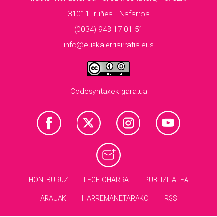
31011 Iruñea - Nafarroa
(0034) 948 17 01 51
info@euskalerriairratia.eus
Codesyntaxek garatua
HONI BURUZ
LEGE OHARRA
PUBLIZITATEA
ARAUAK
HARREMANETARAKO
RSS