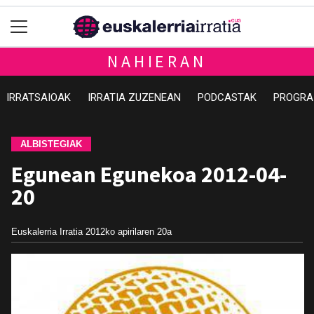
NAHIERAN
IRRATSAIOAK
IRRATIA ZUZENEAN
PODCASTAK
PROGRA
ALBISTEGIAK
Egunean Egunekoa 2012-04-
20
Euskalerria Irratia
2012ko apirilaren 20a