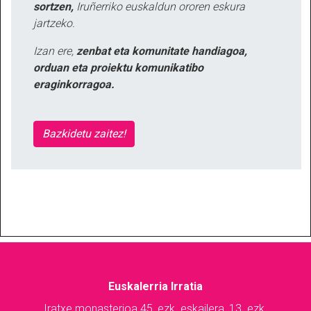
sortzen,
Iruñerriko euskaldun ororen eskura
jartzeko.
Izan ere,
zenbat eta komunitate handiagoa,
orduan eta proiektu komunikatibo
eraginkorragoa.
Bazkidetu zaitez!
Euskalerria Irratia
Iratxe monasterioa 45, ezk. eskailera, 13. ezk.