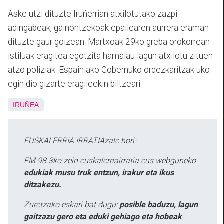
Aske utzi dituzte Iruñerrian atxilotutako zazpi
adingabeak, gainontzekoak epailearen aurrera eraman
dituzte gaur goizean. Martxoak 29ko greba orokorrean
istiluak eragitea egotzita hamalau lagun atxilotu zituen
atzo poliziak. Espainiako Gobernuko ordezkaritzak uko
egin dio gizarte eragileekin biltzeari.
IRUÑEA
EUSKALERRIA IRRATIAzale hori:
FM 98.3ko zein euskalerriairratia.eus webguneko
edukiak musu truk entzun, irakur eta ikus
ditzakezu.
Zuretzako eskari bat dugu:
posible baduzu, lagun
gaitzazu gero eta eduki gehiago eta hobeak