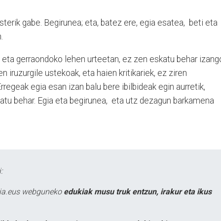
terik gabe. Begirunea; eta, batez ere, egia esatea, beti eta
.
u eta gerraondoko lehen urteetan, ez zen eskatu behar izang
 iruzurgile ustekoak, eta haien kritikariek, ez ziren
rregeak egia esan izan balu bere ibilbideak egin aurretik,
atu behar. Egia eta begirunea, eta utz dezagun barkamena
:
atia.eus webguneko
edukiak musu truk entzun, irakur eta ikus