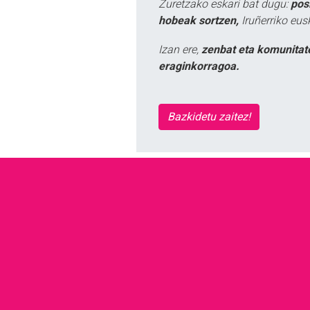
Zuretzako eskari bat dugu:
pos
hobeak sortzen,
Iruñerriko eus
Izan ere,
zenbat eta komunitat
eraginkorragoa.
Bazkidetu zaitez!