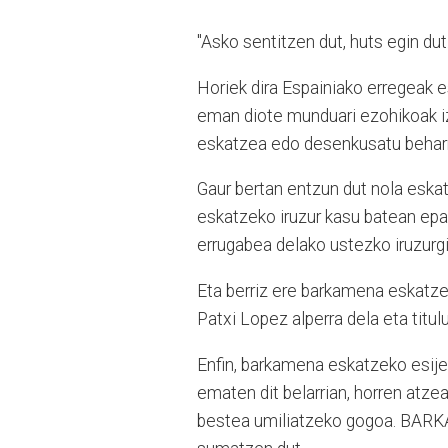
"Asko sentitzen dut, huts egin dut.
Horiek dira Espainiako erregeak e
eman diote munduari ezohikoak i
eskatzea edo desenkusatu beharr
Gaur bertan entzun dut nola eska
eskatzeko iruzur kasu batean epai
errugabea delako ustezko iruzurgi
Eta berriz ere barkamena eskatze
Patxi Lopez alperra dela eta titu
Enfin, barkamena eskatzeko esijent
ematen dit belarrian, horren atze
bestea umiliatzeko gogoa. BA