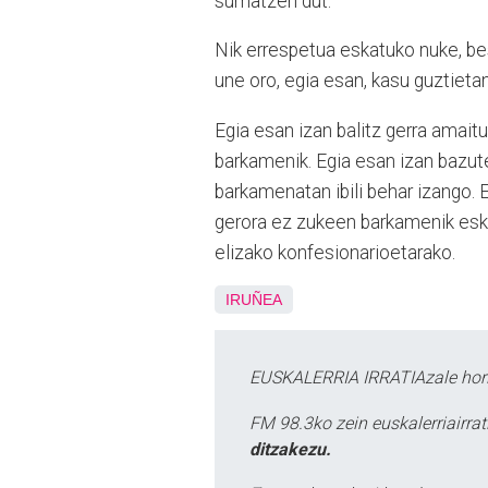
sumatzen dut.
Nik errespetua eskatuko nuke, bes
une oro, egia esan, kasu guztietan
Egia esan izan balitz gerra amait
barkamenik. Egia esan izan bazuten
barkamenatan ibili behar izango. E
gerora ez zukeen barkamenik esk
elizako konfesionarioetarako.
IRUÑEA
EUSKALERRIA IRRATIAzale hori
FM 98.3ko zein euskalerriairr
ditzakezu.