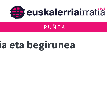
IRUÑEA
ia eta begirunea