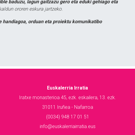
ible baduzu, lagun gaitzazu gero eta eduki gehiago eta
kaldun ororen eskura jartzeko.
e handiagoa, orduan eta proiektu komunikatibo
Euskalerria Irratia
Iratxe monasterioa 45, ezk. eskailera, 13. ezk.
31011 Iruñea - Nafarroa
(0034) 948 17 01 51
info@euskalerriairratia.eus