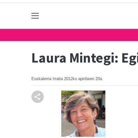
Laura Mintegi: Eg
Euskalerria Irratia
2012ko apirilaren 20a