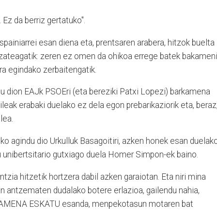
 Ez da berriz gertatuko".
spainiarrei esan diena eta, prentsaren arabera, hitzok buelta
zateagatik: zeren ez omen da ohikoa errege batek bakamen
a egindako zerbaitengatik.
tu dion EAJk PSOEri (eta bereziki Patxi Lopezi) barkamena
leak erabaki duelako ez dela egon prebarikaziorik eta, beraz
lea.
ko agindu dio Urkulluk Basagoitiri, azken honek esan duelak
lu unibertsitario gutxiago duela Homer Simpon-ek baino.
zia hitzetik hortzera dabil azken garaiotan. Eta niri mina
an antzematen dudalako botere erlazioa, gailendu nahia,
RKAMENA ESKATU esanda, menpekotasun motaren bat