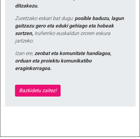
ditzakezu.
Zuretzako eskari bat dugu:
posible baduzu, lagun
gaitzazu gero eta eduki gehiago eta hobeak
sortzen,
Iruñerriko euskaldun ororen eskura
jartzeko.
Izan ere,
zenbat eta komunitate handiagoa,
orduan eta proiektu komunikatibo
eraginkorragoa.
Bazkidetu zaitez!