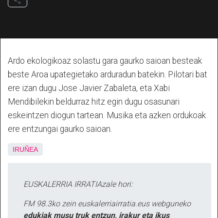
Ardo ekologikoaz solastu gara gaurko saioan besteak
beste Aroa upategietako arduradun batekin. Pilotari bat
ere izan dugu Jose Javier Zabaleta, eta Xabi
Mendibilekin beldurraz hitz egin dugu osasunari
eskeintzen diogun tartean. Musika eta azken ordukoak
ere entzungai gaurko saioan.
IRUÑEA
EUSKALERRIA IRRATIAzale hori:
FM 98.3ko zein euskalerriairratia.eus webguneko
edukiak musu truk entzun, irakur eta ikus