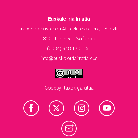
Euskalerria Irratia
Iratxe monasterioa 45, ezk. eskailera, 13. ezk.
31011 Iruñea - Nafarroa
(0034) 948 17 01 51
info@euskalerriairratia.eus
Codesyntaxek garatua