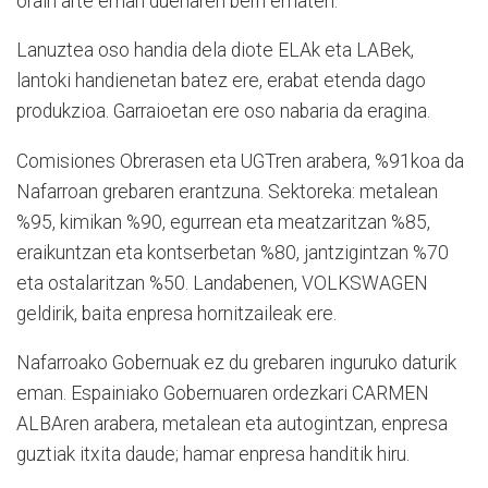
orain arte eman duenaren berri ematen.
Lanuztea oso handia dela diote ELAk eta LABek,
lantoki handienetan batez ere, erabat etenda dago
produkzioa. Garraioetan ere oso nabaria da eragina.
Comisiones Obrerasen eta UGTren arabera, %91koa da
Nafarroan grebaren erantzuna. Sektoreka: metalean
%95, kimikan %90, egurrean eta meatzaritzan %85,
eraikuntzan eta kontserbetan %80, jantzigintzan %70
eta ostalaritzan %50. Landabenen, VOLKSWAGEN
geldirik, baita enpresa hornitzaileak ere.
Nafarroako Gobernuak ez du grebaren inguruko daturik
eman. Espainiako Gobernuaren ordezkari CARMEN
ALBAren arabera, metalean eta autogintzan, enpresa
guztiak itxita daude; hamar enpresa handitik hiru.