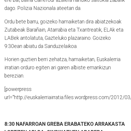
ere bai, baina Carrefour azalera handiko saltokia zabalik
dago. Polizia Nazionala ateetan da.
Ordu bete barru, goizeko hamaiketan dira abiatzekoak
Zutabeak Barañain, Atarrabia eta Txantreatik, ELAk eta
LABek antolatuta, Gazteluko plazaraino. Goizeko
9:30ean abiatu da Sanduzelaikoa.
Horien guztien berri zehatza, hamaiketan, Euskalerria
irratian orduro egiten ari garen albiste emankizun
berezian.
[powerpress
url="http://euskalerriairratia.files.wordpress.com/2012/0
8:30 NAFARROAN GREBA ERABATEKO ARRAKASTA