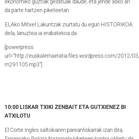
ekonomiko guztiak geldituak daude, eta jende asko ari
da parte hartzen piketeetan.
ELAko Mitxel Lakuntzak ziurtatu du egun HISTORIKOA
dela, lanuztea ia erabatekoa da.
[powerpress
url="http://euskalerriairratia.files.wordpress.com/2012/03
m291105.mp3"]
10:00 LISKAR TXIKI ZENBAIT ETA GUTXIENEZ BI
ATXILOTU
El Corte Ingles saltokiaren pareanliskarrak izan dira,
Espainiako Polizia Nazionala piketeen kontra oldartu da