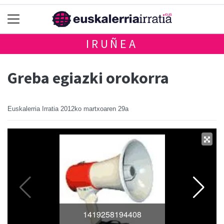
IRUÑEA
Greba egiazki orokorra
Euskalerria Irratia
2012ko martxoaren 29a