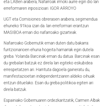
eta LABen arabera, Nafarroak irmoki aurre egin dio lan
erreformaren inposizioari. IGOR ARROYO
UGT eta Comisiones obrerasen arabera, segimendua
ehuneko 91koa izan da. lan erreformari erantzun
MASIBOA eman dio nafarroako gizarteak.
Nafarroako Gobernutik eman duten datu bakarra:
funtzionarioen ehuna hogeita hamarrak egin dutela
greba. Yolanda Barcinak eman du datua. Barcinak esan
du grebalari batzuk ez direla lan egiteko eskubidea
errespetatzen ari. Harrituta dagoela gaineratu du,
manifestazioetan independentziaren aldeko oihuak
entzun dituelako. Esan du greba politikoa egiten ari
direla batzuk.
Espainiako Gobernuaren ordezkaritzatik, Carmen Albak