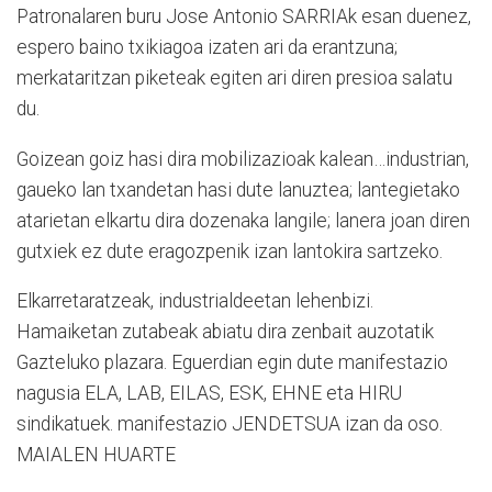
Patronalaren buru Jose Antonio SARRIAk esan duenez,
espero baino txikiagoa izaten ari da erantzuna;
merkataritzan piketeak egiten ari diren presioa salatu
du.
Goizean goiz hasi dira mobilizazioak kalean…industrian,
gaueko lan txandetan hasi dute lanuztea; lantegietako
atarietan elkartu dira dozenaka langile; lanera joan diren
gutxiek ez dute eragozpenik izan lantokira sartzeko.
Elkarretaratzeak, industrialdeetan lehenbizi.
Hamaiketan zutabeak abiatu dira zenbait auzotatik
Gazteluko plazara. Eguerdian egin dute manifestazio
nagusia ELA, LAB, EILAS, ESK, EHNE eta HIRU
sindikatuek. manifestazio JENDETSUA izan da oso.
MAIALEN HUARTE