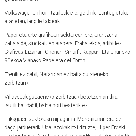
Volkswagenen hornitzaileak ere, geldirik- Lantegietako
atarietan, langile taldeak.
Paper eta arte grafikoen sektorean ere, erantzuna
zabala da, sindikatuen arabera. Erabatekoa, adibidez,
Graficas Lizarran, Onenan, Smurfit Kappan. Eta ehuneko
90ekoa Vianako Papelera del Ebron.
Trenik ez dabil; Nafarroan ez baita gutxieneko
zerbitzurik.
Villavesak gutxieneko zerbitzuak betetzen ari dira;
lautik bat dabil, baina hori besterik ez.
Elikagaien sektorean aipagarria: Mercairuñan ere ez
dago jarduerarik. Udal azokak itxi dituzte, Hiper Eroski