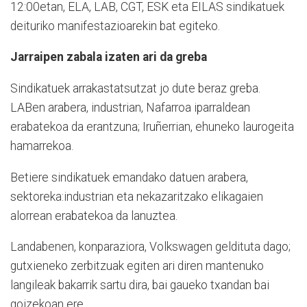
12:00etan, ELA, LAB, CGT, ESK eta EILAS sindikatuek
deituriko manifestazioarekin bat egiteko.
Jarraipen zabala izaten ari da greba
Sindikatuek arrakastatsutzat jo dute beraz greba.
LABen arabera, industrian, Nafarroa iparraldean
erabatekoa da erantzuna; Iruñerrian, ehuneko laurogeita
hamarrekoa.
Betiere sindikatuek emandako datuen arabera,
sektoreka:industrian eta nekazaritzako elikagaien
alorrean erabatekoa da lanuztea.
Landabenen, konparaziora, Volkswagen geldituta dago;
gutxieneko zerbitzuak egiten ari diren mantenuko
langileak bakarrik sartu dira, bai gaueko txandan bai
goizekoan ere.