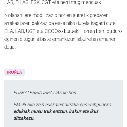
LAB, EILAS, ESK, CGT eta herri mugimenduak.
Nolanahi ere mobilizazio horien aurretik grebaren
arrakastaren balorazioa eskainiko dutela iragarri dute
ELA, LAB, UGT eta CCOOko buruek. Horren berri otrduro
eginen ditugun albiste emankizun laburretan emanen
dugu
.
IRUÑEA
EUSKALERRIA IRRATIAzale hori:
FM 98.3ko zein euskalerriairratia.eus webguneko
edukiak musu truk entzun, irakur eta ikus
ditzakezu.