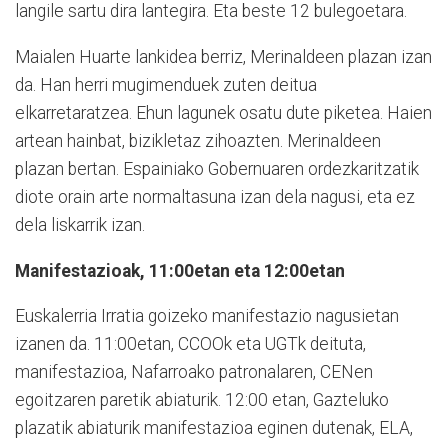
langile sartu dira lantegira. Eta beste 12 bulegoetara.
Maialen Huarte lankidea berriz, Merinaldeen plazan izan
da. Han herri mugimenduek zuten deitua
elkarretaratzea. Ehun lagunek osatu dute piketea. Haien
artean hainbat, bizikletaz zihoazten. Merinaldeen
plazan bertan. Espainiako Gobernuaren ordezkaritzatik
diote orain arte normaltasuna izan dela nagusi, eta ez
dela liskarrik izan.
Manifestazioak, 11:00etan eta 12:00etan
Euskalerria Irratia goizeko manifestazio nagusietan
izanen da. 11:00etan, CCOOk eta UGTk deituta,
manifestazioa, Nafarroako patronalaren, CENen
egoitzaren paretik abiaturik. 12:00 etan, Gazteluko
plazatik abiaturik manifestazioa eginen dutenak, ELA,