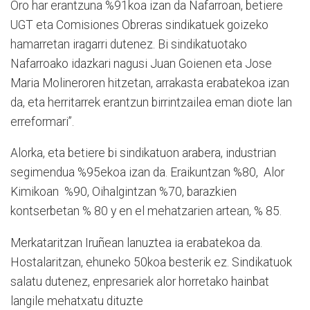
Oro har erantzuna %91koa izan da Nafarroan, betiere
UGT eta Comisiones Obreras sindikatuek goizeko
hamarretan iragarri dutenez. Bi sindikatuotako
Nafarroako idazkari nagusi Juan Goienen eta Jose
Maria Molineroren hitzetan, arrakasta erabatekoa izan
da, eta herritarrek erantzun birrintzailea eman diote lan
erreformari”.
Alorka, eta betiere bi sindikatuon arabera, industrian
segimendua %95ekoa izan da. Eraikuntzan %80, Alor
Kimikoan %90, Oihalgintzan %70, barazkien
kontserbetan % 80 y en el mehatzarien artean, % 85.
Merkataritzan Iruñean lanuztea ia erabatekoa da.
Hostalaritzan, ehuneko 50koa besterik ez. Sindikatuok
salatu dutenez, enpresariek alor horretako hainbat
langile mehatxatu dituzte