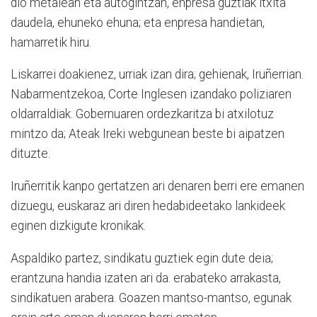
dio metalean eta autogintzan, enpresa guztiak itxita
daudela, ehuneko ehuna; eta enpresa handietan,
hamarretik hiru.
Liskarrei doakienez, urriak izan dira; gehienak, Iruñerrian.
Nabarmentzekoa, Corte Inglesen izandako poliziaren
oldarraldiak. Gobernuaren ordezkaritza bi atxilotuz
mintzo da; Ateak Ireki webgunean beste bi aipatzen
dituzte.
Iruñerritik kanpo gertatzen ari denaren berri ere emanen
dizuegu, euskaraz ari diren hedabideetako lankideek
eginen dizkigute kronikak.
Aspaldiko partez, sindikatu guztiek egin dute deia;
erantzuna handia izaten ari da. erabateko arrakasta,
sindikatuen arabera. Goazen mantso-mantso, egunak