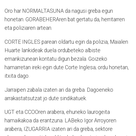
Oro har NORMALTASUNA da nagusi greba egun
honetan. GORABEHERAren bat gertatu da, herritarren
eta poliziaren artean.
CORTE INGLES parean oldartu egin da polizia, Maialen
Huarte lankideak duela ordubeteko albiste
emankizunean kontatu digun bezala. Goizeko
hamarretan ireki egin dute Corte Inglesa; ordu honetan,
itxita dago.
Jarraipen zabala izaten ari da greba. Dagoeneko
arrakastatsutzat jo dute sindikatuek.
UGT eta CCOOren arabera, ehuneko laurogeita
hamaikakoa da erantzuna. LABeko Igor Arroyoren
arabera, IZUGARRIA izaten ari da greba, sektore