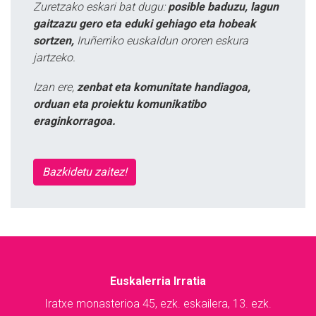
Zuretzako eskari bat dugu:
posible baduzu, lagun
gaitzazu gero eta eduki gehiago eta hobeak
sortzen,
Iruñerriko euskaldun ororen eskura
jartzeko.
Izan ere,
zenbat eta komunitate handiagoa,
orduan eta proiektu komunikatibo
eraginkorragoa.
Bazkidetu zaitez!
Euskalerria Irratia
Iratxe monasterioa 45, ezk. eskailera, 13. ezk.