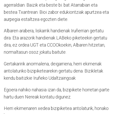
agerraldian. Baizik eta beste bi. bat Atarrabian eta
bestea Txantrean. Bioi zabor edukiontziak apurtzea eta
aurpegia estaltzea egozten diete.
Albaren arabera, liskarrik handienak Iruñerrian gertatu
dira. Eta arazorik handienak LABeko piketeekin gertatu
dira, ez ordea UGT eta CCOOkoekin, Albaren hitzetan,
normaltasun osoz jokatu baitute.
Gertakaririk anormalena, deigarriena, herri ekimenak
antolaturiko bizipiketearekin gertatu dena. Bizikletak
kendu baitizkie Iruñeko Udaltzaingoak
Egoera nahiko nahasia izan da, bizipikete horretan parte
hartu duen Nereak kontatu digunez.
Herri ekimenaren xedea bizipiketea antolaturik, honako