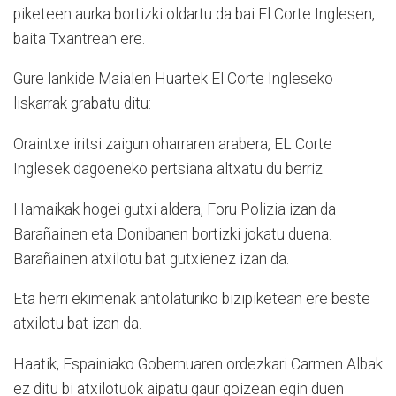
piketeen aurka bortizki oldartu da bai El Corte Inglesen,
baita Txantrean ere.
Gure lankide Maialen Huartek El Corte Ingleseko
liskarrak grabatu ditu:
Oraintxe iritsi zaigun oharraren arabera, EL Corte
Inglesek dagoeneko pertsiana altxatu du berriz.
Hamaikak hogei gutxi aldera, Foru Polizia izan da
Barañainen eta Donibanen bortizki jokatu duena.
Barañainen atxilotu bat gutxienez izan da.
Eta herri ekimenak antolaturiko bizipiketean ere beste
atxilotu bat izan da.
Haatik, Espainiako Gobernuaren ordezkari Carmen Albak
ez ditu bi atxilotuok aipatu gaur goizean egin duen