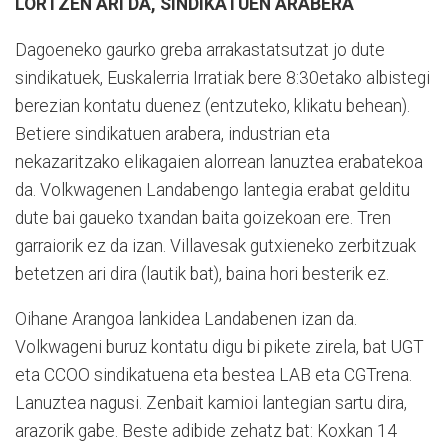
LORTZEN ARI DA, SINDIKATUEN ARABERA
Dagoeneko gaurko greba arrakastatsutzat jo dute
sindikatuek, Euskalerria Irratiak bere 8:30etako albistegi
berezian kontatu duenez (entzuteko, klikatu behean).
Betiere sindikatuen arabera, industrian eta
nekazaritzako elikagaien alorrean lanuztea erabatekoa
da. Volkwagenen Landabengo lantegia erabat gelditu
dute bai gaueko txandan baita goizekoan ere. Tren
garraiorik ez da izan. Villavesak gutxieneko zerbitzuak
betetzen ari dira (lautik bat), baina hori besterik ez.
Oihane Arangoa lankidea Landabenen izan da.
Volkwageni buruz kontatu digu bi pikete zirela, bat UGT
eta CCOO sindikatuena eta bestea LAB eta CGTrena.
Lanuztea nagusi. Zenbait kamioi lantegian sartu dira,
arazorik gabe. Beste adibide zehatz bat: Koxkan 14