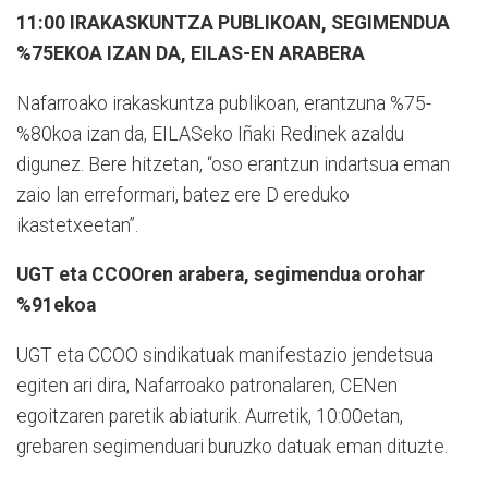
11:00 IRAKASKUNTZA PUBLIKOAN, SEGIMENDUA
%75EKOA IZAN DA, EILAS-EN ARABERA
Nafarroako irakaskuntza publikoan, erantzuna %75-
%80koa izan da, EILASeko Iñaki Redinek azaldu
digunez. Bere hitzetan, “oso erantzun indartsua eman
zaio lan erreformari, batez ere D ereduko
ikastetxeetan”.
UGT eta CCOOren arabera, segimendua orohar
%91ekoa
UGT eta CCOO sindikatuak manifestazio jendetsua
egiten ari dira, Nafarroako patronalaren, CENen
egoitzaren paretik abiaturik. Aurretik, 10:00etan,
grebaren segimenduari buruzko datuak eman dituzte.