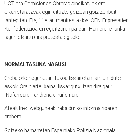
UGT eta Comisiones Obreras sindikatuek ere,
elkarretaratzeak egin dituzte goizean goiz zenbait
lantegitan. Eta, 11etan manifestazioa, CEN Enpresarien
Konfederazioaren egoitzaren parean. Han ere, ehunka
lagun elkartu dira protesta egiteko.
NORMALTASUNA NAGUSI
Greba orkor egunetan, fokoa liskarretan jarri ohi dute
askok. Orain arte, baina, liskar gutxi izan dira gaur
Nafarroan. Handienak, Iruñerrian.
Ateak Ireki webguneak zabalduriko informazioaren
arabera.
Goizeko hamarretan Espainiako Polizia Nazionala