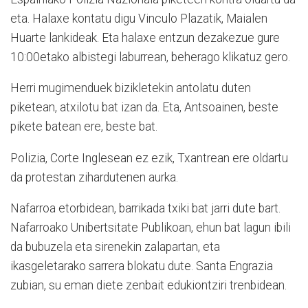
eta. Halaxe kontatu digu Vinculo Plazatik, Maialen
Huarte lankideak. Eta halaxe entzun dezakezue gure
10:00etako albistegi laburrean, beherago klikatuz gero.
Herri mugimenduek bizikletekin antolatu duten
piketean, atxilotu bat izan da. Eta, Antsoainen, beste
pikete batean ere, beste bat.
Polizia, Corte Inglesean ez ezik, Txantrean ere oldartu
da protestan zihardutenen aurka.
Nafarroa etorbidean, barrikada txiki bat jarri dute bart.
Nafarroako Unibertsitate Publikoan, ehun bat lagun ibili
da bubuzela eta sirenekin zalapartan, eta
ikasgeletarako sarrera blokatu dute. Santa Engrazia
zubian, su eman diete zenbait edukiontziri trenbidean.