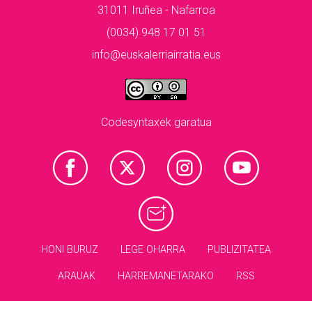
31011 Iruñea - Nafarroa
(0034) 948 17 01 51
info@euskalerriairratia.eus
Codesyntaxek garatua
HONI BURUZ
LEGE OHARRA
PUBLIZITATEA
ARAUAK
HARREMANETARAKO
RSS