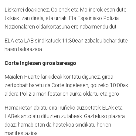
Liskarrei doakienez, Goienek eta Molinerok esan dute
txikiak izan direla, eta urriak. Eta Espainiako Polizia
Nazionalaren oldarkortasuna ere nabarmendu dut
ELA eta LAB sindikatuek 11:30ean zabaldu behar dute
haien balorazioa.
Corte Inglesen giroa bareago
Maialen Huarte lankideak kontatu digunez, giroa
zertxobait baretu da Corte Ingelesen, goizeko 10:00ak
aldera Polizia manifestarien aurka oldartu eta gero
Hamaiketan abiatu dira Iruñeko auzoetatik ELAk eta
LABek antolatu dituzten zutabeak. Gazteluko plazara
doaz; hamabietan da hastekoa sindikatu horien
manifestazioa.