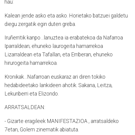
hau:
Kalean jende asko eta asko. Horietako batzuei galdetu
diegu zergatik egin duten greba.
Iruñerritik kanpo…lanuztea ia erabatekoa da Nafarroa
Iparraldean; ehuneko laurogeita hamarrekoa
Lizarraldean eta Tafallan, eta Erriberan, ehuneko
hirurogeita hamarrekoa.
Kronikak…Nafarroan euskaraz ari diren tokiko
hedabideetako lankideen ahotik. Sakana, Leitza,
Lekunberri eta Elizondo.
ARRATSALDEAN:
- Gizarte eragileek MANIFESTAZIOA , arratsaldeko
7etan, Golem zinematik abiatuta.