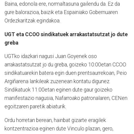
Baina, edonola ere, normaltasuna gailendu da. Ez da
gure balorazioa, baizik eta Espainiako Gobernuaren
Ordezkaritzak egindakoa.
UGT eta CCOO sindikatuek arrakastatsutzat jo dute
greba
UGTko idazkari nagusi Juan Goyenek oso
arrakastatsutzat jo du greba, goizeko 10:00etan CCOO
sindikatuarekin batera egin duen prentsaurrekoan, Peio
Argiñarena lankileak zuzenean kontatu digunez.
Sindikatuok 11:00etan eginen dute gaur goizeko
manifestazio nagusia, Nafarroako patronalaren, CENen
egoitzaren paretik abiaturik.
Ordu horretan berean, hainbat gizarte eragilek
kontzentrazioa eginen dute Vinculo plazan, gero,