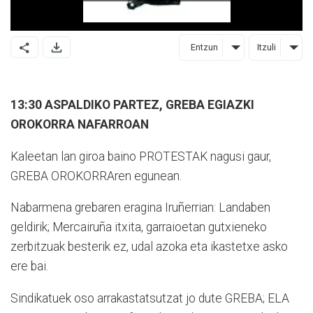
Entzun
Itzuli
13:30 ASPALDIKO PARTEZ, GREBA EGIAZKI
OROKORRA NAFARROAN
Kaleetan lan giroa baino PROTESTAK nagusi gaur,
GREBA OROKORRAren egunean.
Nabarmena grebaren eragina Iruñerrian: Landaben
geldirik; Mercairuña itxita, garraioetan gutxieneko
zerbitzuak besterik ez, udal azoka eta ikastetxe asko
ere bai.
Sindikatuek oso arrakastatsutzat jo dute GREBA; ELA