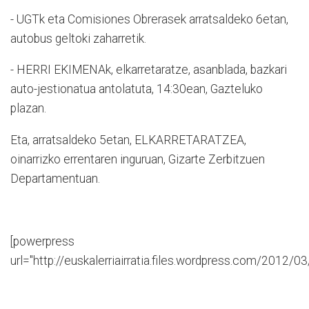
- UGTk eta Comisiones Obrerasek arratsaldeko 6etan,
autobus geltoki zaharretik.
- HERRI EKIMENAk, elkarretaratze, asanblada, bazkari
auto-jestionatua antolatuta, 14:30ean, Gazteluko
plazan.
Eta, arratsaldeko 5etan, ELKARRETARATZEA,
oinarrizko errentaren inguruan, Gizarte Zerbitzuen
Departamentuan.
[powerpress
url="http://euskalerriairratia.files.wordpress.com/2012/