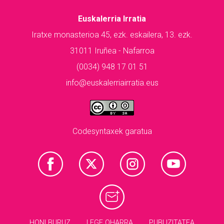
Euskalerria Irratia
Iratxe monasterioa 45, ezk. eskailera, 13. ezk.
31011 Iruñea - Nafarroa
(0034) 948 17 01 51
info@euskalerriairratia.eus
Codesyntaxek garatua
HONI BURUZ
LEGE OHARRA
PUBLIZITATEA