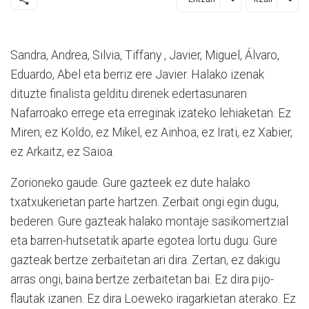
Sandra, Andrea, Silvia, Tiffany , Javier, Miguel, Álvaro,
Eduardo, Abel eta berriz ere Javier. Halako izenak
dituzte finalista gelditu direnek edertasunaren
Nafarroako errege eta erreginak izateko lehiaketan. Ez
Miren, ez Koldo, ez Mikel, ez Ainhoa, ez Irati, ez Xabier,
ez Arkaitz, ez Saioa.
Zorioneko gaude. Gure gazteek ez dute halako
txatxukerietan parte hartzen. Zerbait ongi egin dugu,
bederen. Gure gazteak halako montaje sasikomertzial
eta barren-hutsetatik aparte egotea lortu dugu. Gure
gazteak bertze zerbaitetan ari dira. Zertan, ez dakigu
arras ongi, baina bertze zerbaitetan bai. Ez dira pijo-
flautak izanen. Ez dira Loeweko iragarkietan aterako. Ez