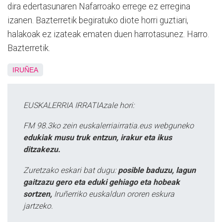
dira edertasunaren Nafarroako errege ez erregina
izanen. Bazterretik begiratuko diote horri guztiari,
halakoak ez izateak ematen duen harrotasunez. Harro.
Bazterretik.
IRUÑEA
EUSKALERRIA IRRATIAzale hori:
FM 98.3ko zein euskalerriairratia.eus webguneko
edukiak musu truk entzun, irakur eta ikus
ditzakezu.
Zuretzako eskari bat dugu:
posible baduzu, lagun
gaitzazu gero eta eduki gehiago eta hobeak
sortzen,
Iruñerriko euskaldun ororen eskura
jartzeko.