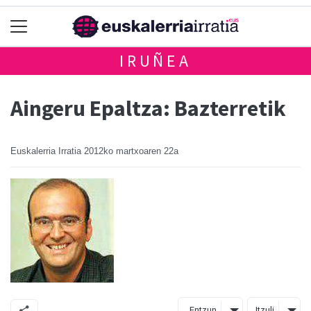
IRUÑEA
Aingeru Epaltza: Bazterretik
Euskalerria Irratia
2012ko martxoaren 22a
Entzun
Itzuli