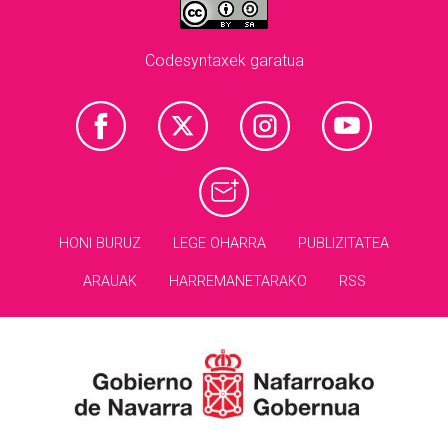
Codesyntaxek garatua
HONI BURUZ
LEGE OHARRA
PUBLIZITATEA
ARAUAK
HARREMANETARAKO
RSS