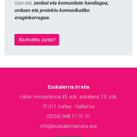
Izan ere,
zenbat eta komunitate handiagoa,
orduan eta proiektu komunikatibo
eraginkorragoa.
Bazkidetu zaitez!
Euskalerria Irratia
Iratxe monasterioa 45, ezk. eskailera, 13. ezk.
31011 Iruñea - Nafarroa
(0034) 948 17 01 51
info@euskalerriairratia.eus