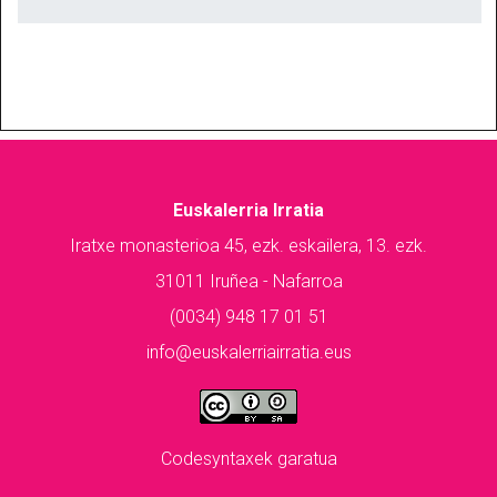
Euskalerria Irratia
Iratxe monasterioa 45, ezk. eskailera, 13. ezk.
31011 Iruñea - Nafarroa
(0034) 948 17 01 51
info@euskalerriairratia.eus
Codesyntaxek garatua