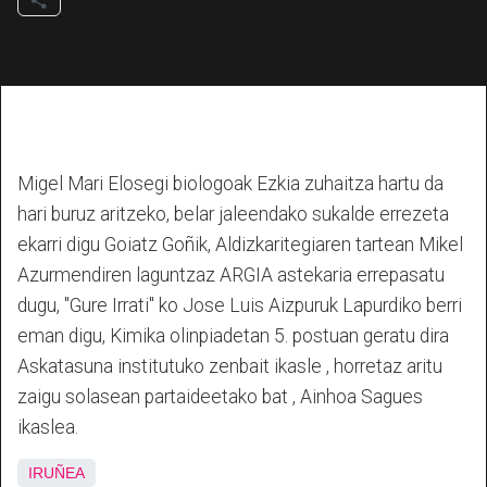
Migel Mari Elosegi biologoak Ezkia zuhaitza hartu da
hari buruz aritzeko, belar jaleendako sukalde errezeta
ekarri digu Goiatz Goñik, Aldizkaritegiaren tartean Mikel
Azurmendiren laguntzaz ARGIA astekaria errepasatu
dugu, "Gure Irrati" ko Jose Luis Aizpuruk Lapurdiko berri
eman digu, Kimika olinpiadetan 5. postuan geratu dira
Askatasuna institutuko zenbait ikasle , horretaz aritu
zaigu solasean partaideetako bat , Ainhoa Sagues
ikaslea.
IRUÑEA