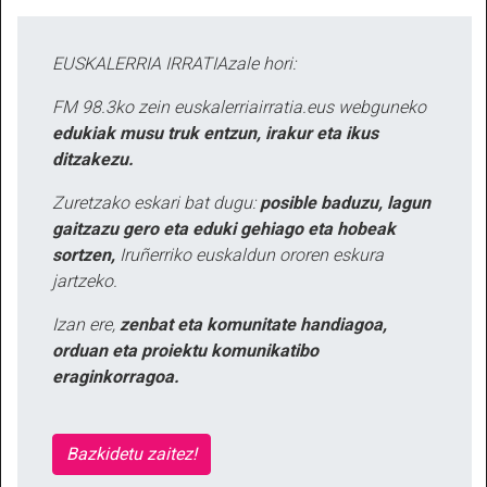
EUSKALERRIA IRRATIAzale hori:
FM 98.3ko zein euskalerriairratia.eus webguneko
edukiak musu truk entzun, irakur eta ikus
ditzakezu.
Zuretzako eskari bat dugu:
posible baduzu, lagun
gaitzazu gero eta eduki gehiago eta hobeak
sortzen,
Iruñerriko euskaldun ororen eskura
jartzeko.
Izan ere,
zenbat eta komunitate handiagoa,
orduan eta proiektu komunikatibo
eraginkorragoa.
Bazkidetu zaitez!