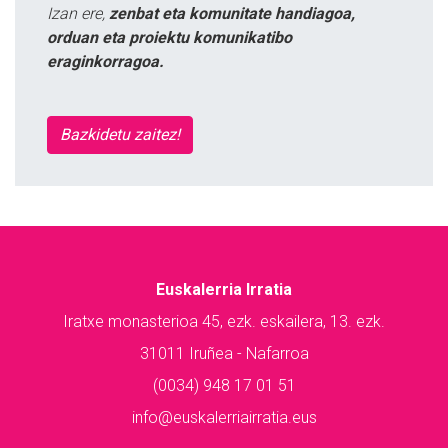
Izan ere,
zenbat eta komunitate handiagoa,
orduan eta proiektu komunikatibo
eraginkorragoa.
Bazkidetu zaitez!
Euskalerria Irratia
Iratxe monasterioa 45, ezk. eskailera, 13. ezk.
31011 Iruñea - Nafarroa
(0034) 948 17 01 51
info@euskalerriairratia.eus