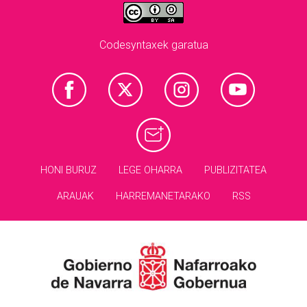
Codesyntaxek garatua
HONI BURUZ
LEGE OHARRA
PUBLIZITATEA
ARAUAK
HARREMANETARAKO
RSS