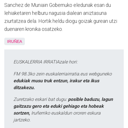
Sanchez de Muniain Gobernuko eledunak esan du
lehiaketaren helburu nagusia dialean aniztasuna
ziurtatzea dela. Hortik heldu diogu goizak gurean utzi
duenaren kronika osatzeko.
IRUÑEA
EUSKALERRIA IRRATIAzale hori:
FM 98.3ko zein euskalerriairratia.eus webguneko
edukiak musu truk entzun, irakur eta ikus
ditzakezu.
Zuretzako eskari bat dugu:
posible baduzu, lagun
gaitzazu gero eta eduki gehiago eta hobeak
sortzen,
Iruñerriko euskaldun ororen eskura
jartzeko.