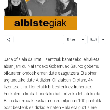
Entzun
Itzuli
Jada ofiziala da: Irrati lizentziak banatzeko lehiaketa
abian jarri du Nafarroako Gobernuak. Gaurko gobernu
bilkuraren ondotik eman dute ezagutzera. Eta bihar
argitaratuko dute Aldizkari Ofizialean. Orotara, 44
lizentzia dira. Horietatik bi besterik ez Iruñerako.
Euskalerria Irratia horietako bat lortzeko lehiatuko da.
Baina baremoak euskararen erabilpenari 100 puntutik
bost besterik ez dizkio ematen.Hala eta guztiz ere,