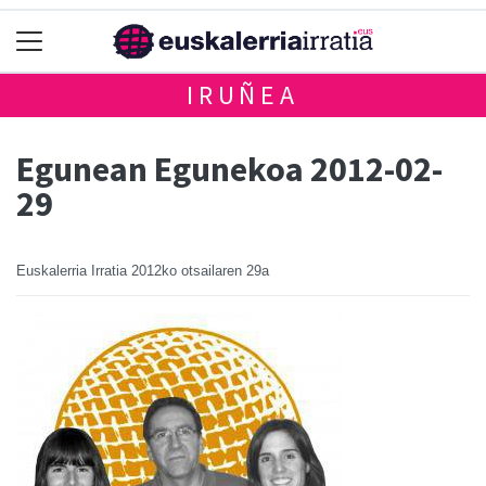
IRUÑEA
Egunean Egunekoa 2012-02-
29
Euskalerria Irratia
2012ko otsailaren 29a