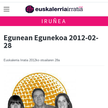
IRUÑEA
Egunean Egunekoa 2012-02-
28
Euskalerria Irratia
2012ko otsailaren 28a