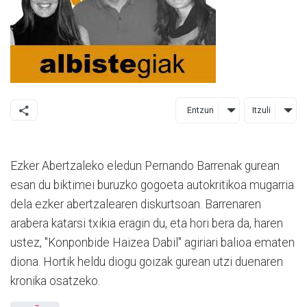
Entzun
Itzuli
Ezker Abertzaleko eledun Pernando Barrenak gurean
esan du biktimei buruzko gogoeta autokritikoa mugarria
dela ezker abertzalearen diskurtsoan. Barrenaren
arabera katarsi txikia eragin du, eta hori bera da, haren
ustez, "Konponbide Haizea Dabil" agiriari balioa ematen
diona. Hortik heldu diogu goizak gurean utzi duenaren
kronika osatzeko.