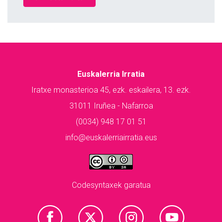
Euskalerria Irratia
Iratxe monasterioa 45, ezk. eskailera, 13. ezk.
31011 Iruñea - Nafarroa
(0034) 948 17 01 51
info@euskalerriairratia.eus
Codesyntaxek garatua