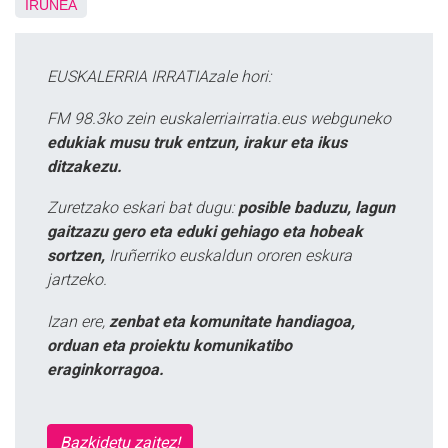
IRUÑEA
EUSKALERRIA IRRATIAzale hori:
FM 98.3ko zein euskalerriairratia.eus webguneko
edukiak musu truk entzun, irakur eta ikus
ditzakezu.
Zuretzako eskari bat dugu:
posible baduzu, lagun
gaitzazu gero eta eduki gehiago eta hobeak
sortzen,
Iruñerriko euskaldun ororen eskura
jartzeko.
Izan ere,
zenbat eta komunitate handiagoa,
orduan eta proiektu komunikatibo
eraginkorragoa.
Bazkidetu zaitez!