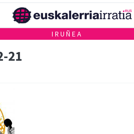
IRUÑEA
2-21