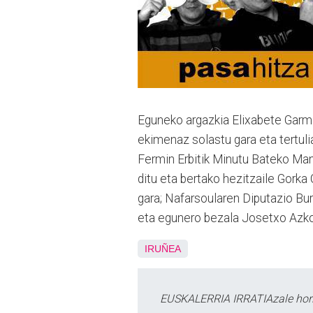
Eguneko argazkia Elixabete Garm
ekimenaz solastu gara eta tertulia
Fermin Erbitik Minutu Bateko Mani
ditu eta bertako hezitzaile Gorka
gara; Nafarsoularen Diputazio Bu
eta egunero bezala Josetxo Azkon
IRUÑEA
EUSKALERRIA IRRATIAzale hori