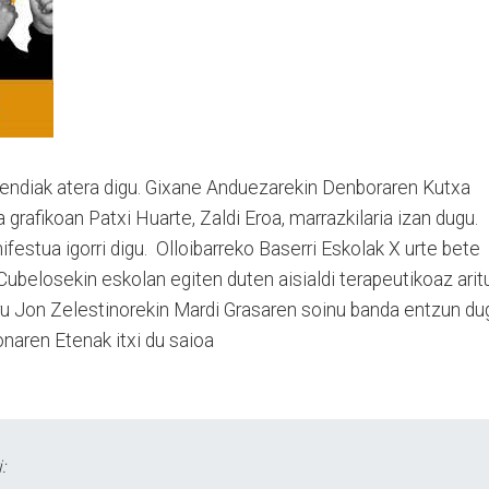
endiak atera digu. Gixane Anduezarekin Denboraren Kutxa
 grafikoan Patxi Huarte, Zaldi Eroa, marrazkilaria izan dugu.
festua igorri digu. Olloibarreko Baserri Eskolak X urte bete
 Cubelosekin eskolan egiten duten aisialdi terapeutikoaz arit
ru Jon Zelestinorekin Mardi Grasaren soinu banda entzun du
aren Etenak itxi du saioa
: