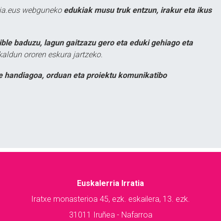
atia.eus webguneko
edukiak musu truk entzun, irakur eta ikus
ible baduzu, lagun gaitzazu gero eta eduki gehiago eta
kaldun ororen eskura jartzeko.
e handiagoa, orduan eta proiektu komunikatibo
Euskalerria Irratia
Iratxe monasterioa 45, ezk. eskailera, 13. ezk.
31011 Iruñea - Nafarroa