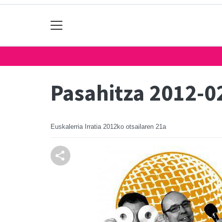
Pasahitza 2012-0
Euskalerria Irratia
2012ko otsailaren 21a