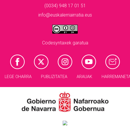
(0034) 948 17 01 51
info@euskalerriairratia.eus
Codesyntaxek garatua
LEGE OHARRA
PUBLIZITATEA
ARAUAK
HARREMANET