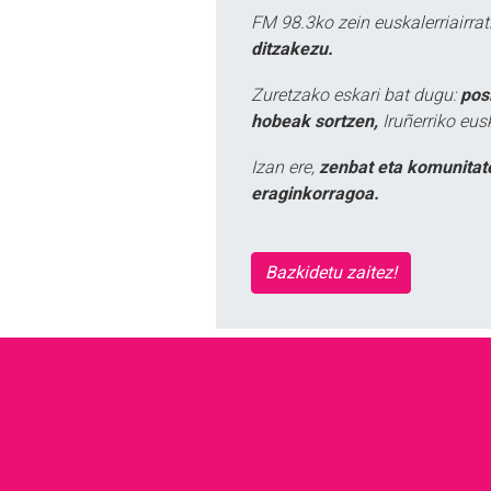
FM 98.3ko zein euskalerriairr
ditzakezu.
Zuretzako eskari bat dugu:
pos
hobeak sortzen,
Iruñerriko eus
Izan ere,
zenbat eta komunitat
eraginkorragoa.
Bazkidetu zaitez!